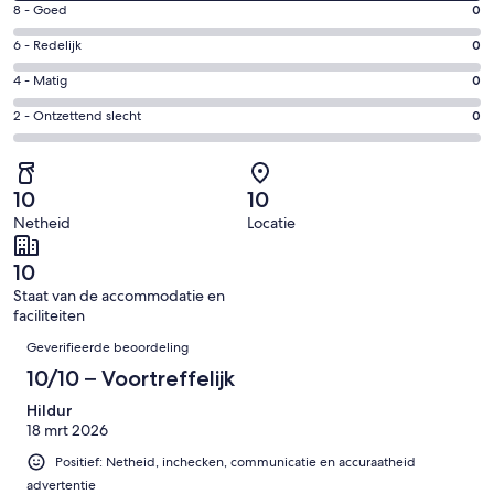
venster
Gastenscore:
8 - Goed
0
-
8
Uitstekend.
Gastenscore:
6 - Redelijk
0
-
13
6
Goed.
Gastenscore:
4 - Matig
0
van
-
0
4
13
Redelijk.
Gastenscore:
2 - Ontzettend slecht
0
van
-
beoordelingen
0
2
13
Matig.
van
-
beoordelingen
0
13
Ontzettend
van
10
10
beoordelingen
slecht.
13
Netheid
Locatie
0
beoordelingen
van
10
13
Staat van de accommodatie en
beoordelingen
faciliteiten
Beoordelingen
Geverifieerde beoordeling
10/10 – Voortreffelijk
Hildur
18 mrt 2026
Positief: Netheid, inchecken, communicatie en accuraatheid
advertentie