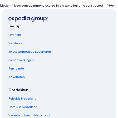
t
d
Modern 1 bedroom apartment located in a historic building constructed in 1896
e
p
a
g
Bedrijf
i
n
Over ons
a
R
Vacatures
o
Je accommodatie adverteren
c
k
Samenwerkingen
y
M
Persruimte
o
u
Adverteren
n
t
Ontdekken
a
i
Reisgids Nederland
n
G
Hotels in Nederland
e
t
Vakantiehuizen in Nederland