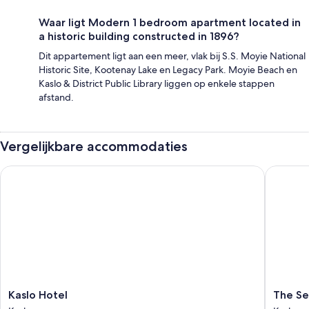
Waar ligt Modern 1 bedroom apartment located in
a historic building constructed in 1896?
Dit appartement ligt aan een meer, vlak bij S.S. Moyie National
Historic Site, Kootenay Lake en Legacy Park. Moyie Beach en
Kaslo & District Public Library liggen op enkele stappen
afstand.
Vergelijkbare accommodaties
Kaslo Hotel
The Sent
Kaslo
The
Kaslo Hotel
The Se
Hotel
Sentinel