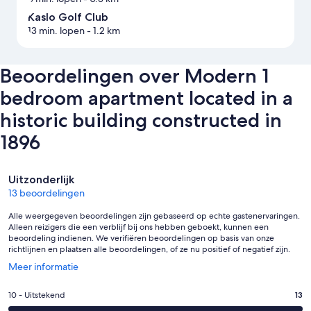
Kaslo Golf Club
13 min. lopen
- 1.2 km
Beoordelingen over Modern 1
bedroom apartment located in a
historic building constructed in
1896
Beoordelingen
Uitzonderlijk
13 beoordelingen
Alle weergegeven beoordelingen zijn gebaseerd op echte gastenervaringen.
Alleen reizigers die een verblijf bij ons hebben geboekt, kunnen een
beoordeling indienen. We verifiëren beoordelingen op basis van onze
richtlijnen en plaatsen alle beoordelingen, of ze nu positief of negatief zijn.
Opent
Meer informatie
in
een
Gastenscore:
10 - Uitstekend
13
nieuw
10