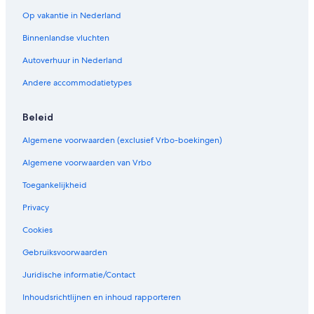
a
w
Op vakantie in Nederland
a
Binnenlandse vluchten
y
,
Autoverhuur in Nederland
B
e
Andere accommodatietypes
a
u
t
Beleid
i
Algemene voorwaarden (exclusief Vrbo-boekingen)
f
u
Algemene voorwaarden van Vrbo
l
C
Toegankelijkheid
a
b
Privacy
i
n
Cookies
,
Gebruiksvoorwaarden
H
i
Juridische informatie/Contact
d
d
Inhoudsrichtlijnen en inhoud rapporteren
e