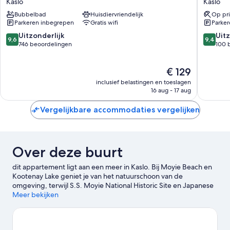
Kaslo
Kaslo
Kaslo
Kaslo
Bubbelbad
Huisdiervriendelijk
Op pri
Parkeren inbegrepen
Gratis wifi
Parke
9.6
9.4
Uitzonderlijk
Uitz
9,6
9,4
van
van
746 beoordelingen
100 
10,
10,
Uitzonderlijk,
Uitzonder
De
€ 129
746
100
prijs
beoordelingen
beoorde
inclusief belastingen en toeslagen
is
16 aug - 17 aug
€ 129
Vergelijkbare accommodaties vergelijken
Over deze buurt
dit appartement ligt aan een meer in Kaslo. Bij Moyie Beach en
Kootenay Lake geniet je van het natuurschoon van de
omgeving, terwijl S.S. Moyie National Historic Site en Japanese
Canadian Museum hier twee van de culturele hoogtepunten
Meer bekijken
zijn.
Bekijk onze reisgids voor Kaslo
Meer appartementen in Kaslo