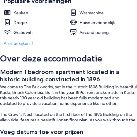
Populaire voorzieningen
Details aan de buitenkant
Keuken
Wasmachine
Droger
Huisdiervriendelijk
Gratis wifi
Airconditioning
Alles bekijken
Over deze accommodatie
Modern 1 bedroom apartment located in a
historic building constructed in 1896
Welcome to The Brickworks, set in the Historic 1896 Building in beautiful
Kaslo, British Columbia. Built in the year 1896 from bricks made in Kaslo,
this nearly 130 year old building has been fully modernized and
updated to provide a vacation home experience like no other.
The Crow`s Nest, located on the first floor of the 1896 Building on the
alley-side, features a beautiful open floor plan. As you walk through the
front door, you`ll enter the full kitchen with an island to enjoy your
meals. You`ll then flow into the cozy living room which includes a sofa
Voeg datums toe voor prijzen
bed. Down the hall, the bedroom has a queen bed and a large closet for