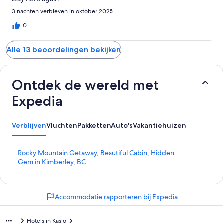
3 nachten verbleven in oktober 2025
0
Alle 13 beoordelingen bekijken
Ontdek de wereld met
Expedia
Verblijven
Vluchten
Pakketten
Auto's
Vakantiehuizen
L
Rocky Mountain Getaway, Beautiful Cabin, Hidden
i
Gem in Kimberley, BC
n
k
o
Accommodatie rapporteren bij Expedia
p
e
n
Hotels in Kaslo