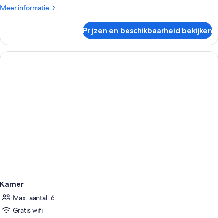
Meer
Meer informatie
details
over
Prijzen en beschikbaarheid bekijken
Kamer
Kamer
Max. aantal: 6
Gratis wifi