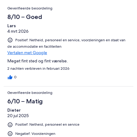
beoordelingen
Beoordelingen
van
Geverifieerde beoordeling
42
8/10 – Goed
beoordelingen
Lars
4 mrt 2026
Positief: Netheid, personeel en service, voorzieningen en staat van
de accommodatie en faciliteiten
Vertalen met Google
Meget fint sted og fint værelse.
2 nachten verbleven in februari 2026
0
Geverifieerde beoordeling
6/10 – Matig
Dieter
20 jul 2025
Positief: Netheid, personeel en service
Negatief: Voorzieningen