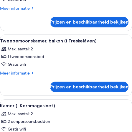
Treskelåven)
Meer
Meer informatie
laden
details
over
Prijzen en beschikbaarheid bekijken
Tweepersoonskamer
(i
Treskelåven)
Alle
Een gezellig slaapkamer onder de pann
1
Tweepersoonskamer, balkon (i Treskelåven)
foto's
Max. aantal: 2
voor
1 tweepersoonsbed
Tweepersoonskamer,
balkon
Gratis wifi
(i
Meer
Meer informatie
Treskelåven)
details
over
laden
Prijzen en beschikbaarheid bekijken
Tweepersoonskamer,
balkon
(i
Alle
Een kamer met houten lambrisering, tw
1
Treskelåven)
Kamer (i Kornmagasinet)
foto's
Max. aantal: 2
voor
2 eenpersoonsbedden
Kamer
(i
Gratis wifi