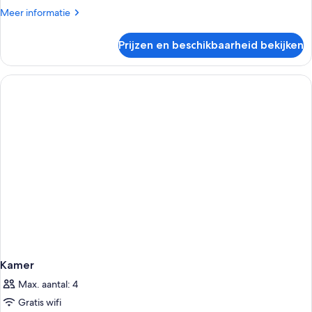
Meer
Meer informatie
details
over
Prijzen en beschikbaarheid bekijken
Kamer
Kamer
Max. aantal: 4
Gratis wifi