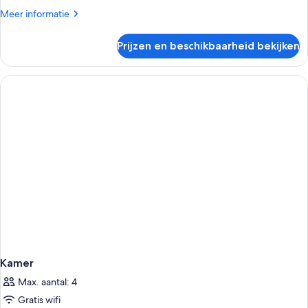
Kornmagasinet)
Meer
Meer informatie
laden
details
over
Prijzen en beschikbaarheid bekijken
Kamer
(i
Kornmagasinet)
Kamer
Max. aantal: 4
Gratis wifi