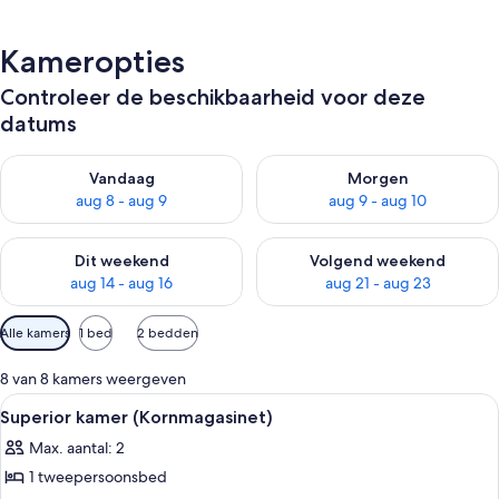
Kameropties
Controleer de beschikbaarheid voor deze
datums
De beschikbaarheid controleren voor vanavond aug 8 - aug 9
De beschikbaarheid controler
Vandaag
Morgen
aug 8 - aug 9
aug 9 - aug 10
De beschikbaarheid controleren voor dit weekend aug 14 - au
De beschikbaarheid controler
Dit weekend
Volgend weekend
aug 14 - aug 16
aug 21 - aug 23
Beschikbare
Alle kamers
1 bed
2 bedden
filters
voor
8 van 8 kamers weergeven
kamers
Alle
Een slaapkamer met een houten plafon
7
Superior kamer (Kornmagasinet)
foto's
Max. aantal: 2
voor
1 tweepersoonsbed
Superior