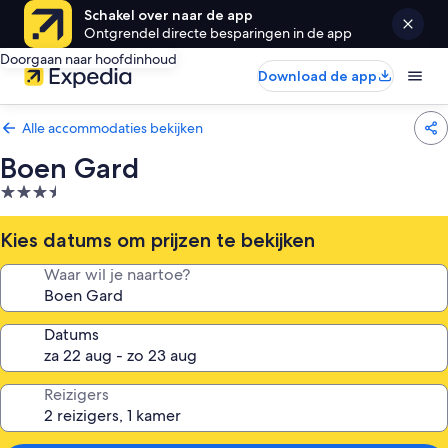
Schakel over naar de app
Ontgrendel directe besparingen in de app
Doorgaan naar hoofdinhoud
Download de app
Alle accommodaties bekijken
Boen Gard
3.5-
sterrenaccommodatie
Kies datums om prijzen te bekijken
Waar wil je naartoe?
Datums
Reizigers