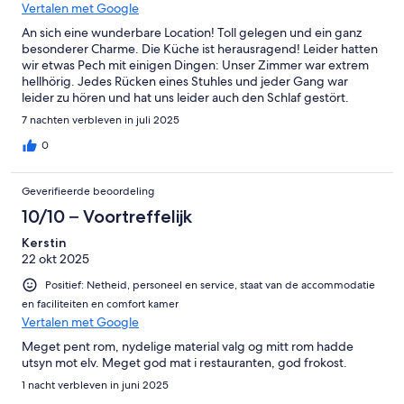
Vertalen met Google
An sich eine wunderbare Location! Toll gelegen und ein ganz
besonderer Charme. Die Küche ist herausragend! Leider hatten
wir etwas Pech mit einigen Dingen: Unser Zimmer war extrem
hellhörig. Jedes Rücken eines Stuhles und jeder Gang war
leider zu hören und hat uns leider auch den Schlaf gestört.
Etwas Befremdlich war auch, dass es keinen Schrank oder
7 nachten verbleven in juli 2025
Kommode für die Sachen gibt. Das heißt, dass man
sprichwörtlich aus dem Koffer lebt. Dann wurden wir
0
aufgefordert in ein anderes Hotel zu ziehen, da man übersehen
hat, dass eine Hochzeitsgesellschaft kommt und unser Zimmer
Geverifieerde beoordeling
wohl doppelt vergeben wurde. Das war eine sehr
unangenehme Erfahrung. Nach ein paar SMS und einem
10/10 – Voortreffelijk
Gespräch mit der Hotelmanagerin wurde dies geklärt und wir
Kerstin
blieben. Das Zimmer wurde einmal nicht gereinigt und nicht mit
22 okt 2025
frischen Handtüchern bestückt und die Zimmerkarte wurde
einen Tag zu früh deaktiviert. Deshalb gibt es von uns
Positief: Netheid, personeel en service, staat van de accommodatie
deutlichen Punktabzug für ein sonst tolles Hotel in einer typisch
en faciliteiten en comfort kamer
norwegischen schönen Umgebung.
Vertalen met Google
Meget pent rom, nydelige material valg og mitt rom hadde
utsyn mot elv. Meget god mat i restauranten, god frokost.
1 nacht verbleven in juni 2025