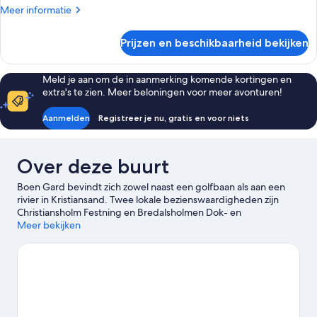
Meer
Meer informatie
details
over
Prijzen en beschikbaarheid bekijken
Kamer
Meld je aan om de in aanmerking komende kortingen en
extra's te zien. Meer beloningen voor meer avonturen!
Aanmelden
Registreer je nu, gratis en voor niets
Over deze buurt
Boen Gard bevindt zich zowel naast een golfbaan als aan een
rivier in Kristiansand. Twee lokale bezienswaardigheden zijn
Christiansholm Festning en Bredalsholmen Dok- en
Scheepsbehoudcentrum. Voor wat leuke activiteiten ben je bij
Meer bekijken
Bjaavann Golfbaan en Postveien van Kristiansand naar
Brennasen aan het juiste adres. Dierentuin van Kristiansand en
Aquarama Bad zijn ook zeker het bezoeken waard. Vissen is een
geweldige manier om te genieten van het water in de
omgeving. Je kunt ook kiezen voor een avontuurlijke activiteit in
de buurt, zoals skydiven, mountainbiken of wandel- en
fietsroutes afleggen.
Bekijk onze reisgids voor Kristiansand