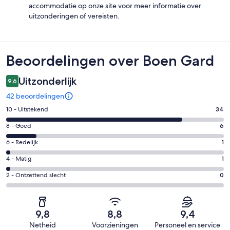
accommodatie op onze site voor meer informatie over
uitzonderingen of vereisten.
Beoordelingen
Beoordelingen over Boen Gard
Uitzonderlijk
9,6
42 beoordelingen
Gastenscore:
10 - Uitstekend
34
10
Gastenscore:
8 - Goed
6
-
8
Uitstekend.
Gastenscore:
6 - Redelijk
1
-
34
6
Goed.
Gastenscore:
4 - Matig
1
van
-
6
4
42
Redelijk.
Gastenscore:
2 - Ontzettend slecht
0
van
-
beoordelingen
1
2
42
Matig.
van
-
beoordelingen
1
42
Ontzettend
van
9,8
8,8
9,4
beoordelingen
slecht.
42
Netheid
Voorzieningen
Personeel en service
0