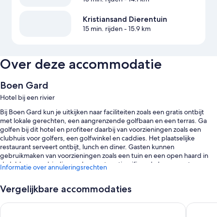
Kristiansand Dierentuin
15 min. rijden
- 15.9 km
Over deze accommodatie
Boen Gard
Hotel bij een rivier
Bij Boen Gard kun je uitkijken naar faciliteiten zoals een gratis ontbijt
met lokale gerechten, een aangrenzende golfbaan en een terras. Ga
golfen bij dit hotel en profiteer daarbij van voorzieningen zoals een
clubhuis voor golfers, een golfwinkel en caddies. Het plaatselijke
restaurant serveert ontbijt, lunch en diner. Gasten kunnen
gebruikmaken van voorzieningen zoals een tuin en een open haard in
de lobby en verbinding maken met gratis wifi op de kamer met een
Informatie over annuleringsrechten
snelheid van 100+ Mbps (voor 1-2 personen of maximaal 6 toestellen).
Bovendien profiteer je van voordelen zoals:
Vergelijkbare accommodaties
Gratis plaatsen voor zelf parkeren en plaatsen voor lang parkeren
Radisson Blu Caledonien Hotel, Kristiansand
Thon Ho
Vervoer van en naar de luchthaven (toeslag), een oplaadpunt voor