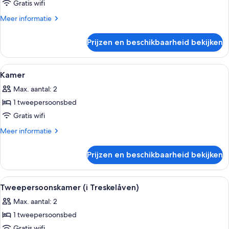
kamer
Gratis wifi
(Kornmagasinet)
Meer
Meer informatie
laden
details
over
Prijzen en beschikbaarheid bekijken
Superior
kamer
(Kornmagasinet)
Alle
Een slaapkamer met een bed, nachtkastj
5
Kamer
foto's
Max. aantal: 2
voor
1 tweepersoonsbed
Kamer
laden
Gratis wifi
Meer
Meer informatie
details
over
Prijzen en beschikbaarheid bekijken
Kamer
Alle
Een slaapkamer met twee bedden, een h
1
Tweepersoonskamer (i Treskelåven)
foto's
Max. aantal: 2
voor
1 tweepersoonsbed
Tweepersoonskamer
(i
Gratis wifi