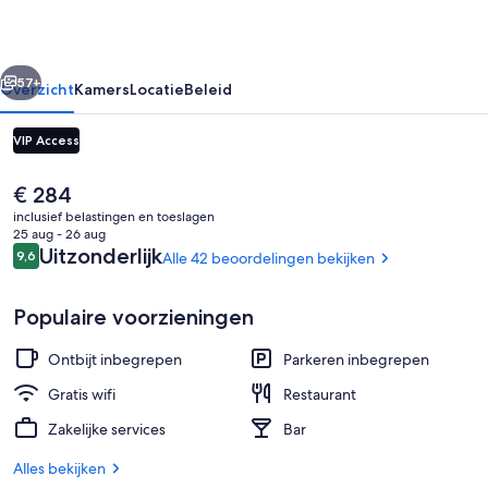
rige
Volgende
57+
Overzicht
Kamers
Locatie
Beleid
VIP Access
De
€ 284
huidige
inclusief belastingen en toeslagen
prijs
25 aug - 26 aug
is
Beoordelingen
Uitzonderlijk
9,6
Alle 42 beoordelingen bekijken
9,6 op 10 –
€ 284
Populaire voorzieningen
Interieur
Ontbijt inbegrepen
Parkeren inbegrepen
Gratis wifi
Restaurant
Zakelijke services
Bar
Alles bekijken