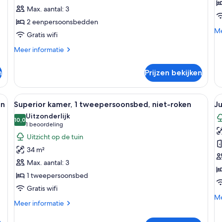
2
l
Max. aantal: 3
eenpersoonsbedden,
2 eenpersoonsbedden
niet-
Me
Me
Gratis wifi
roken
de
laden
ov
Meer
Meer informatie
Ka
details
ro
over
n
Prijzen bekijken
Superior
kamer,
2
bed, een houten hoofdeinde, twee nachtkastjes met lampen, een flatscreen 
Alle
Een hotelkamer met een bed, nachtkast
Al
8
eenpersoonsbedden,
en
Superior kamer, 1 tweepersoonsbed, niet-roken
Ju
foto's
f
niet-
Uitzonderlijk
roken
voor
10,0
v
10,0 van 10
(1
1 beoordeling
Superior
J
beoordeling)
Uitzicht op de tuin
kamer,
s
34 m²
1
l
Max. aantal: 3
tweepersoonsbed,
1 tweepersoonsbed
niet-
Gratis wifi
roken
Me
Me
laden
Meer
Meer informatie
de
details
ov
over