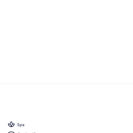
2 buitenzwe
3 restaurants
Spa