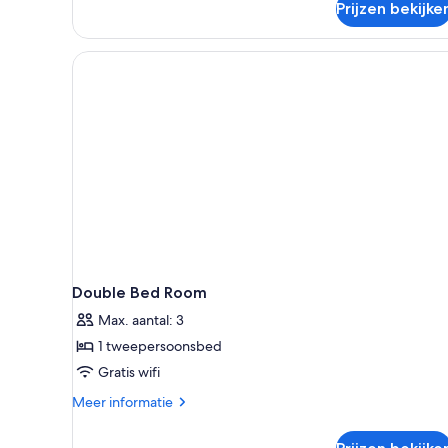
Prijzen bekijke
voor
mindervaliden,
niet-
roken
Double Bed Room
Max. aantal: 3
1 tweepersoonsbed
Gratis wifi
Meer
Meer informatie
details
over