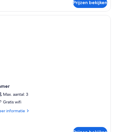
nior
Prijzen bekijken
ite
amer
Max. aantal: 3
Gratis wifi
er
er informatie
tails
er
mer