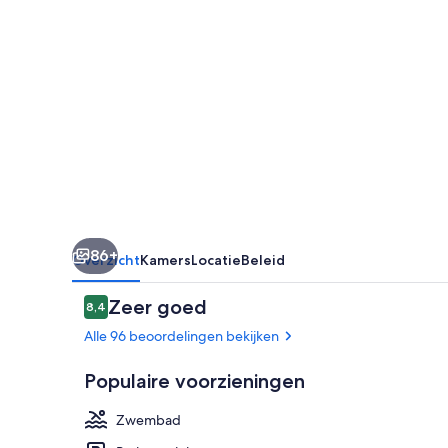
Wyndham
Kusadasi
86+
Overzicht
Kamers
Locatie
Beleid
Beoordelingen
Zeer goed
8,4
8,4 op 10 –
Alle 96 beoordelingen bekijken
Populaire voorzieningen
Zwembad