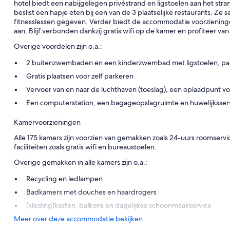
hotel biedt een nabijgelegen privéstrand en ligstoelen aan het stra
beslist een hapje eten bij een van de 3 plaatselijke restaurants. Ze 
fitnesslessen gegeven. Verder biedt de accommodatie voorzieningen
aan. Blijf verbonden dankzij gratis wifi op de kamer en profiteer v
Overige voordelen zijn o.a.:
2 buitenzwembaden en een kinderzwembad met ligstoelen, par
Gratis plaatsen voor zelf parkeren
Vervoer van en naar de luchthaven (toeslag), een oplaadpunt voor
Een computerstation, een bagageopslagruimte en huwelijksser
Kamervoorzieningen
Alle 175 kamers zijn voorzien van gemakken zoals 24-uurs roomservi
faciliteiten zoals gratis wifi en bureaustoelen.
Overige gemakken in alle kamers zijn o.a.:
Recycling en ledlampen
Badkamers met douches en haardrogers
(kleding)kasten, balkons en dagelijkse schoonmaakservice
Meer over deze accommodatie bekijken