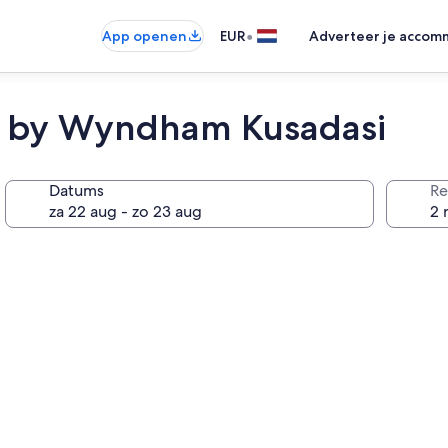
•
App openen
EUR
Adverteer je accom
s by Wyndham Kusadasi
Datums
Re