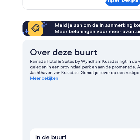
Prijzen bekijke
Double
Bed
Room
Meld je aan om de in aanmerking kom
Meer beloningen voor meer avontu
Over deze buurt
Ramada Hotel & Suites by Wyndham Kusadasi ligt in de 
gelegen in een provinciaal park en aan de promenade. Als j
Jachthaven van Kusadasi. Geniet je liever op een rustig
Damesstrand. Ga je met je kinderen op vakantie? Over
Meer bekijken
Atlantis.
Bekijk onze reisgids voor Kuşadası
In de buurt