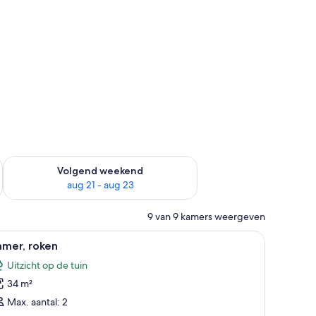
dit weekend aug 14 - aug 16
De beschikbaarheid controleren voor volgend weekend aug 2
Volgend weekend
aug 21 - aug 23
9 van 9 kamers weergeven
ureau, een stoel, een televisie en een raam met gordijnen.
le
Een hotelkamer met twee bedden, een bureau,
8
amer, roken
oto's
Uitzicht op de tuin
oor
34 m²
amer,
oken
Max. aantal: 2