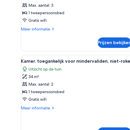
tweepersoonsbed
Max. aantal: 3
laden
1 tweepersoonsbed
Gratis wifi
Meer
Meer informatie
details
over
Prijzen bekijke
Kamer,
1
tweepersoonsbed
Alle
Een hotelkamer met een groot 
8
Kamer, toegankelijk voor mindervaliden, niet-rok
foto's
Uitzicht op de tuin
voor
34 m²
Kamer,
toegankelijk
Max. aantal: 2
voor
1 tweepersoonsbed
mindervaliden,
Gratis wifi
niet-
Meer
Meer informatie
roken
details
laden
over
Kamer,
toegankelijk