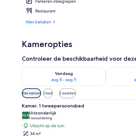
Parkeren inbegrepen
Privéstrand v
Restaurant
Alles bekijken
Kameropties
Controleer de beschikbaarheid voor de
De beschikbaarheid controleren voor vanavond aug 
De beschikbaa
Vandaag
aug 8 - aug 9
Beschikbare
Alle kamers
1 bed
2 bedden
filters
Alle
Een hotelkamer met een bed, na
voor
9
Kamer, 1 tweepersoonsbed
foto's
kamers
Uitzonderlijk
voor
10,0
10,0 van 10
(1
1 beoordeling
Kamer,
beoordeling)
Uitzicht op de tuin
1
34 m²