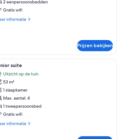
aden
2 eenpersoonsbedden
Gratis wifi
er
er informatie
tails
er
mer,
ken
Prijzen bekijken
televisie aan de muur en een uitzicht op gebouwen door het raam.
jes, een bureau, een stoel, een televisie en een raam met gordijnen.
le
Een hotelkamer met een groot bed, een houte
10
nior suite
oto's
Uitzicht op de tuin
oor
53 m²
unior
uite
1 slaapkamer
aden
Max. aantal: 4
1 tweepersoonsbed
Gratis wifi
er
er informatie
tails
er