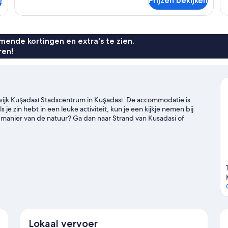
n
Prijzen bekijken
ende kortingen en extra's te zien.
ren!
wijk Kuşadası Stadscentrum in Kuşadası. De accommodatie is
e zin hebt in een leuke activiteit, kun je een kijkje nemen bij
e manier van de natuur? Ga dan naar Strand van Kusadasi of
weeg dan een bezoek aan Waterpark Aqua Fantasy en Aqua
Lokaal vervoer