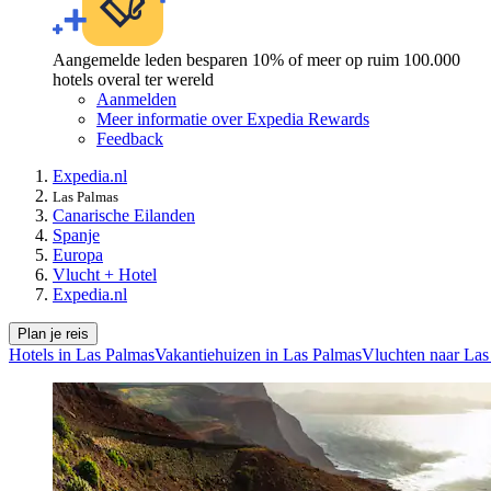
Aangemelde leden besparen 10% of meer op ruim 100.000
hotels overal ter wereld
Aanmelden
Meer informatie over Expedia Rewards
Feedback
Expedia.nl
Las Palmas
Canarische Eilanden
Spanje
Europa
Vlucht + Hotel
Expedia.nl
Plan je reis
Hotels in Las Palmas
Vakantiehuizen in Las Palmas
Vluchten naar Las