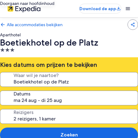
Doorgaan naar hoofdinhoud
Download de app
Alle accommodaties bekijken
Aparthotel
Boetiekhotel op de Platz
3.0-
sterrenaccommodatie
Kies datums om prijzen te bekijken
Waar wil je naartoe?
Datums
Reizigers
Zoeken