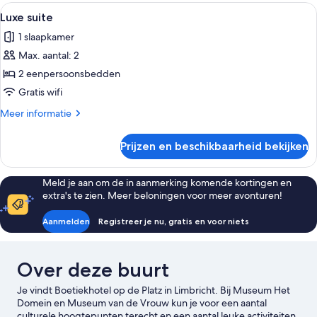
Alle
Een slaapkamer met een bed, een tele
7
Luxe suite
foto's
1 slaapkamer
voor
Max. aantal: 2
Luxe
suite
2 eenpersoonsbedden
laden
Gratis wifi
Meer
Meer informatie
details
over
Prijzen en beschikbaarheid bekijken
Luxe
suite
Meld je aan om de in aanmerking komende kortingen en
extra's te zien. Meer beloningen voor meer avonturen!
Aanmelden
Registreer je nu, gratis en voor niets
Over deze buurt
Je vindt Boetiekhotel op de Platz in Limbricht. Bij Museum Het
Domein en Museum van de Vrouw kun je voor een aantal
culturele hoogtepunten terecht en een aantal leuke activiteiten