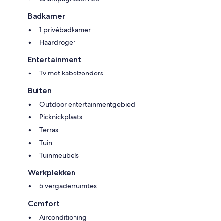
Badkamer
1 privébadkamer
Haardroger
Entertainment
Tv met kabelzenders
Buiten
Outdoor entertainmentgebied
Picknickplaats
Terras
Tuin
Tuinmeubels
Werkplekken
5 vergaderruimtes
Comfort
Airconditioning