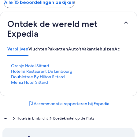
Alle 15 beoordelingen bekijken
Ontdek de wereld met
Expedia
Verblijven
Vluchten
Pakketten
Auto's
Vakantiehuizen
Activiteit
L
Oranje Hotel Sittard
i
L
Hotel & Restaurant De Limbourg
n
i
L
Doubletree By Hilton Sittard
k
n
i
L
Merici Hotel Sittard
o
k
n
i
p
o
k
n
e
p
o
k
Accommodatie rapporteren bij Expedia
n
e
p
o
t
n
e
p
d
t
n
e
Hotels in Limbricht
Boetiekhotel op de Platz
e
d
t
n
p
e
d
t
a
p
e
d