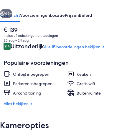
rige
Volgende
46+
Overzicht
Voorzieningen
Locatie
Prijzen
Beleid
De
€ 139
huidige
inclusief belastingen en toeslagen
prijs
23 aug - 24 aug
is
Beoordelingen
Uitzonderlijk
9,4
Alle 15 beoordelingen bekijken
9,4 op 10 –
€ 139
Populaire voorzieningen
Ontbijt inbegrepen
Keuken
Terras
Parkeren inbegrepen
Gratis wifi
Airconditioning
Buitenruimte
Alles bekijken
Kameropties