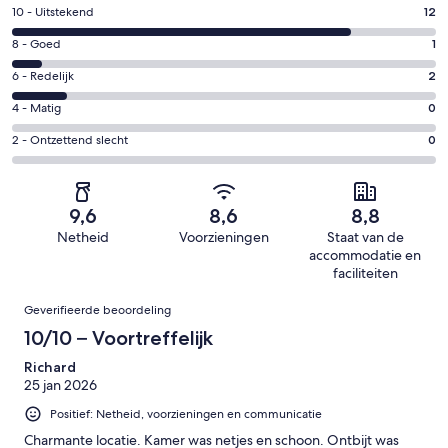
Gastenscore:
10 - Uitstekend
12
10
Gastenscore:
8 - Goed
1
-
8
Uitstekend.
Gastenscore:
6 - Redelijk
2
-
12
6
Goed.
Gastenscore:
4 - Matig
0
van
-
1
4
15
Redelijk.
Gastenscore:
2 - Ontzettend slecht
0
van
-
beoordelingen
2
2
15
Matig.
van
-
beoordelingen
0
15
Ontzettend
van
9,6
8,6
8,8
beoordelingen
slecht.
15
Netheid
Voorzieningen
Staat van de
0
beoordelingen
accommodatie en
van
faciliteiten
15
Beoordelingen
beoordelingen
Geverifieerde beoordeling
10/10 – Voortreffelijk
Richard
25 jan 2026
Positief: Netheid, voorzieningen en communicatie
Charmante locatie. Kamer was netjes en schoon. Ontbijt was