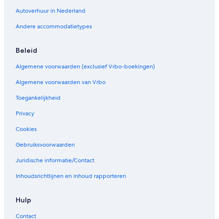
m
i
b
t
Autoverhuur in Nederland
o
t
Andere accommodatietypes
u
a
r
r
g
d
Beleid
Algemene voorwaarden (exclusief Vrbo-boekingen)
Algemene voorwaarden van Vrbo
Toegankelijkheid
Privacy
Cookies
Gebruiksvoorwaarden
Juridische informatie/Contact
Inhoudsrichtlijnen en inhoud rapporteren
Hulp
Contact