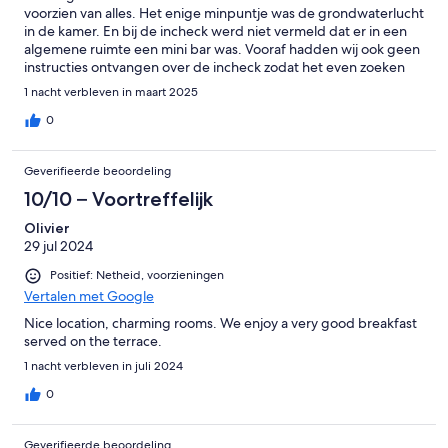
voorzien van alles. Het enige minpuntje was de grondwaterlucht
in de kamer. En bij de incheck werd niet vermeld dat er in een
algemene ruimte een mini bar was. Vooraf hadden wij ook geen
instructies ontvangen over de incheck zodat het even zoeken
was waar wij naar binnen moesten en de sleutel op konden
1 nacht verbleven in maart 2025
halen. Verder was het een perfecte locatie en wij zullen zeker
nog een keer terugkomen.
0
Geverifieerde beoordeling
10/10 – Voortreffelijk
Olivier
29 jul 2024
Positief: Netheid, voorzieningen
Vertalen met Google
Nice location, charming rooms. We enjoy a very good breakfast
served on the terrace.
1 nacht verbleven in juli 2024
0
Geverifieerde beoordeling