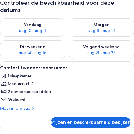
Controleer de beschikbaarheid voor deze
datums
De beschikbaarheid controleren voor vanavond aug 10 - aug 1
De beschikbaarheid controlere
Vandaag
Morgen
aug 10 - aug 11
aug 11 - aug 12
De beschikbaarheid controleren voor dit weekend aug 14 - au
De beschikbaarheid controler
Dit weekend
Volgend weekend
aug 14 - aug 16
aug 21 - aug 23
Alle
Een slaapkamer met een groot bed, e
19
Comfort tweepersoonskamer
foto's
1 slaapkamer
voor
Max. aantal: 2
Comfort
tweepersoonskamer
2 eenpersoonsbedden
laden
Gratis wifi
Meer
Meer informatie
details
over
Prijzen en beschikbaarheid bekijken
Comfort
tweepersoonskamer