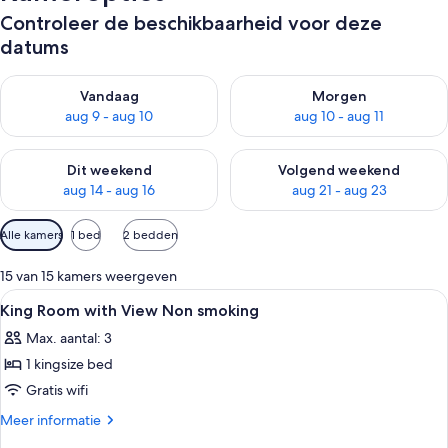
Controleer de beschikbaarheid voor deze
datums
De beschikbaarheid controleren voor vanavond aug 9 - aug 1
De beschikbaarheid controler
Vandaag
Morgen
aug 9 - aug 10
aug 10 - aug 11
De beschikbaarheid controleren voor dit weekend aug 14 - au
De beschikbaarheid controler
Dit weekend
Volgend weekend
aug 14 - aug 16
aug 21 - aug 23
Beschikbare
Alle kamers
1 bed
2 bedden
filters
voor
15 van 15 kamers weergeven
kamers
Alle
Luxe beddengoed, pillowtop-bedden, 
7
King Room with View Non smoking
foto's
Max. aantal: 3
voor
1 kingsize bed
King
Room
Gratis wifi
with
Meer
Meer informatie
View
details