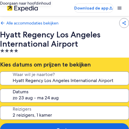
Doorgaan naar hoofdinhoud
Download de app
Alle accommodaties bekijken
Hyatt Regency Los Angeles
International Airport
4.0-
sterrenaccommodatie
Kies datums om prijzen te bekijken
Waar wil je naartoe?
Datums
Reizigers