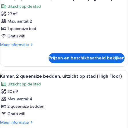
foto's
uitzicht
Uitzicht op de stad
op
voor
stad
29 m²
Kamer,
(High
1
Max. aantal: 2
Floor)
queensize
1 queensize bed
bed,
Gratis wifi
uitzicht
Meer
Meer informatie
op
details
stad
over
Prijzen en beschikbaarheid bekijken
Kamer,
(High
1
Floor)
queensize
Alle
Hotelkamer met twee bedden, een eetta
laden
5
bed,
Kamer, 2 queensize bedden, uitzicht op stad (High Floor)
foto's
uitzicht
Uitzicht op de stad
op
voor
stad
30 m²
Kamer,
(High
2
Max. aantal: 4
Floor)
queensize
2 queensize bedden
bedden,
Gratis wifi
uitzicht
Meer
Meer informatie
op
details