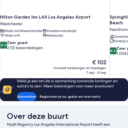
Hilton Garden Inn LAX Los Angeles Airport
SpringHi
Beach
Westchester
Hawthorn
Gratis luchthavenshuttle
Huisdiervriendelijk
Gratis wifi
Restaurant
Zwemb
Ontbijt 
8.2
Zeer goed
8,2
van
2.112 beoordelingen
8.4
Zeer 
8,4
10,
van
1.004
Zeer
10,
De
€ 102
goed,
Zeer
prijs
2.112
inclusief belastingen en toeslagen
goed,
is
7 sep - 8 sep
beoordelingen
1.004
€ 102
beoordel
Meld je aan om de in aanmerking komende kortingen en
extra's te zien. Meer beloningen voor meer avonturen!
Aanmelden
Registreer je nu, gratis en voor niets
Over deze buurt
Hyatt Regency Los Angeles International Airport heeft een