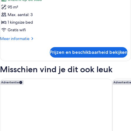
voor
95 m²
Studio
suite,
Max. aantal: 3
1
1 kingsize bed
kingsize
Gratis wifi
bed
Meer
Meer informatie
laden
details
over
Prijzen en beschikbaarheid bekijken
Studio
suite,
1
Misschien vind je dit ook leuk
kingsize
bed
Hilton Garden Inn LAX Los Angeles Airport
SpringHi
Advertentie
Advertenti