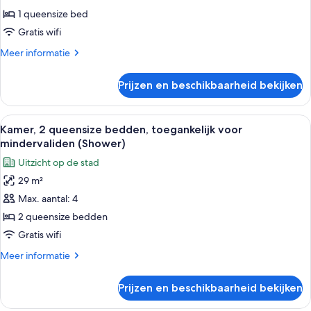
queensize
1 queensize bed
bed
Gratis wifi
laden
Meer
Meer informatie
details
over
Prijzen en beschikbaarheid bekijken
Kamer,
1
queensize
Alle
Hotelkamer met twee bedden, een eetta
4
bed
Kamer, 2 queensize bedden, toegankelijk voor
foto's
mindervaliden (Shower)
voor
Uitzicht op de stad
Kamer,
29 m²
2
Max. aantal: 4
queensize
bedden,
2 queensize bedden
toegankelijk
Gratis wifi
voor
Meer
Meer informatie
mindervaliden
details
(Shower)
over
Prijzen en beschikbaarheid bekijken
Kamer,
laden
2