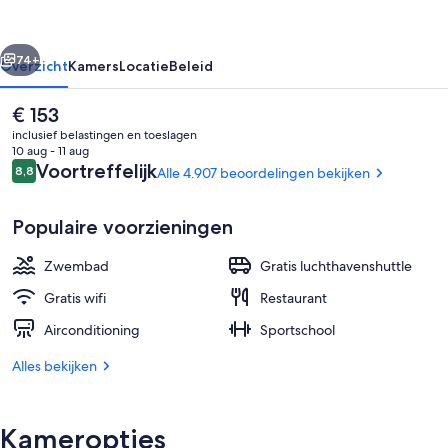
International
Airport
rige
Volgende
74+
Overzicht
Kamers
Locatie
Beleid
De
€ 153
huidige
inclusief belastingen en toeslagen
prijs
10 aug - 11 aug
is
Beoordelingen
Voortreffelijk
8,8
Alle 4.907 beoordelingen bekijken
8,8 op 10 –
€ 153
Populaire voorzieningen
Zwembad
Gratis luchthavenshuttle
Luxe beddengoed, pillowtop-bedden, 
Gratis wifi
Restaurant
Airconditioning
Sportschool
Alles bekijken
Kameropties