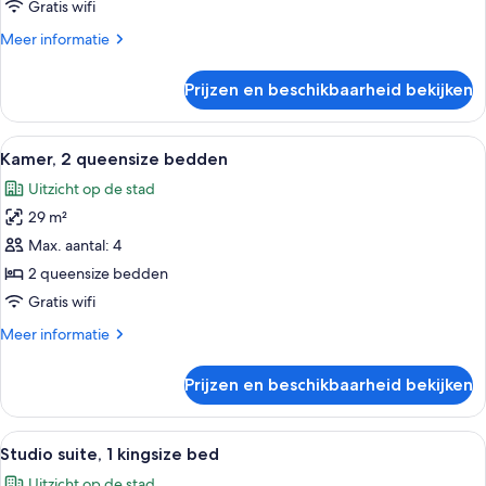
toegankelijk
Gratis wifi
voor
Meer
Meer informatie
mindervaliden,
details
bad
over
Prijzen en beschikbaarheid bekijken
Kamer,
laden
2
queensize
Alle
Een moderne slaapkamer met een bed, 
4
bedden,
Kamer, 2 queensize bedden
foto's
toegankelijk
Uitzicht op de stad
voor
voor
mindervaliden,
29 m²
Kamer,
bad
2
Max. aantal: 4
queensize
2 queensize bedden
bedden
Gratis wifi
laden
Meer
Meer informatie
details
over
Prijzen en beschikbaarheid bekijken
Kamer,
2
queensize
Alle
Een moderne slaapkamer met een bed, 
4
bedden
Studio suite, 1 kingsize bed
foto's
Uitzicht op de stad