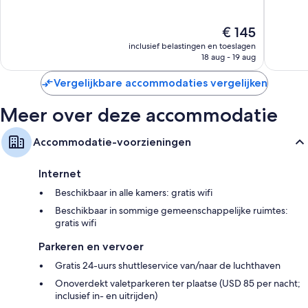
10,
10,
Recycling en ledlampen
Uitstekend,
Zeer
De
€ 145
8.767
goed,
Badkamers met regendouches en baden of douches
prijs
beoordelingen
5.841
inclusief belastingen en toeslagen
Flatscreentelevisies van 55 inch met digitale zenders
is
beoorde
18 aug - 19 aug
€ 145
Koelkasten, gratis baby-/kinderbedjes en
Vergelijkbare accommodaties vergelijken
koffiezetapparaten/waterkokers
Meer over deze accommodatie
Accommodatie-voorzieningen
Internet
Beschikbaar in alle kamers: gratis wifi
Beschikbaar in sommige gemeenschappelijke ruimtes:
gratis wifi
Parkeren en vervoer
Gratis 24-uurs shuttleservice van/naar de luchthaven
Onoverdekt valetparkeren ter plaatse (USD 85 per nacht;
inclusief in- en uitrijden)