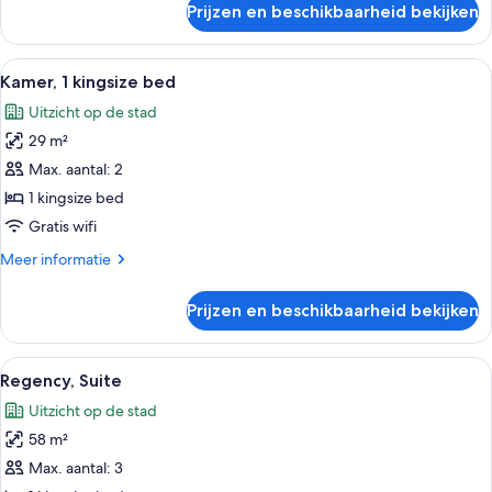
with
Prijzen en beschikbaarheid bekijken
Two
Shower
Queen
Non
ADA
Alle
Een moderne hotelkamer met een bed, e
4
smoking
Room
Kamer, 1 kingsize bed
foto's
with
laden
Uitzicht op de stad
Shower
voor
Non
29 m²
Kamer,
smoking
1
Max. aantal: 2
kingsize
1 kingsize bed
bed
Gratis wifi
laden
Meer
Meer informatie
details
over
Prijzen en beschikbaarheid bekijken
Kamer,
1
kingsize
Alle
Een hotelkamer met een bed, een nach
4
bed
Regency, Suite
foto's
Uitzicht op de stad
voor
58 m²
Regency,
Suite
Max. aantal: 3