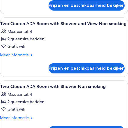
over
Non
Prijzen en beschikbaarheid bekijken
King
smoking
Room
laden
with
Alle
Luxe beddengoed, pillowtop-bedden, 
5
View
Two Queen ADA Room with Shower and View Non smoking
foto's
Non
Max. aantal: 4
smoking
voor
2 queensize bedden
Two
Queen
Gratis wifi
ADA
Meer
Meer informatie
Room
details
over
with
Prijzen en beschikbaarheid bekijken
Two
Shower
Queen
and
ADA
Alle
Luxe beddengoed, pillowtop-bedden, 
1
View
Room
Two Queen ADA Room with Shower Non smoking
foto's
with
Non
Max. aantal: 4
Shower
voor
smoking
and
2 queensize bedden
Two
laden
View
Queen
Gratis wifi
Non
ADA
smoking
Meer
Meer informatie
Room
details
over