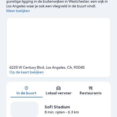
gunstige ligging in de buitenwijken in Westchester, een wijk in
Los Angeles waar je ook een vliegveld in de buurt vindt.
Reizigers die een middagje winkelen op de agenda hebben
Meer bekijken
staan, kunnen zich bij Santa Monica Pier en Rodeo Drive prima
vermaken, terwijl je voor andere soorten activiteiten bij Topgolf
terechtkunt. Zin in een evenement of wedstrijd? Kijk dan eens
wat er bij SoFi Stadium of Kia Forum op het programma staat.
Maak van de gelegenheid gebruik om de activiteiten in de
omgeving te ontdekken, zoals golfen.
Bekijk onze reisgids voor
Los Angeles
6225 W Century Blvd, Los Angeles, CA, 90045
Op de kaart bekijken
Kaart
In de buurt
Lokaal vervoer
Restaurants
SoFi Stadium
8 min. rijden
- 6.3 km