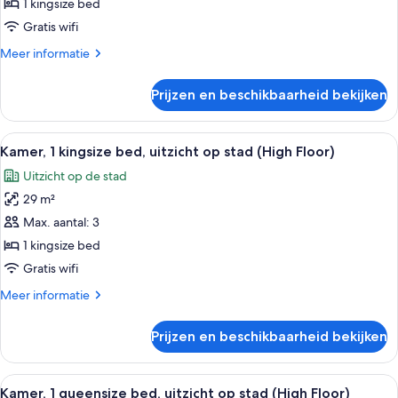
laden
1 kingsize bed
Gratis wifi
Meer
Meer informatie
details
over
Prijzen en beschikbaarheid bekijken
Regency,
Suite
Alle
Een moderne hotelkamer met een bed, e
5
Kamer, 1 kingsize bed, uitzicht op stad (High Floor)
foto's
Uitzicht op de stad
voor
29 m²
Kamer,
1
Max. aantal: 3
kingsize
1 kingsize bed
bed,
Gratis wifi
uitzicht
Meer
Meer informatie
op
details
stad
over
Prijzen en beschikbaarheid bekijken
Kamer,
(High
1
Floor)
kingsize
Alle
Een hotelkamer met een modern design,
laden
3
bed,
Kamer, 1 queensize bed, uitzicht op stad (High Floor)