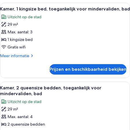
queensize
Alle
Een moderne hotelkamer met een bed, e
4
bedden,
Kamer, 1 kingsize bed, toegankelijk voor mindervaliden, bad
foto's
toegankelijk
Uitzicht op de stad
voor
voor
mindervaliden
29 m²
Kamer,
(Shower)
1
Max. aantal: 3
kingsize
1 kingsize bed
bed,
Gratis wifi
toegankelijk
Meer
Meer informatie
voor
details
mindervaliden,
over
Prijzen en beschikbaarheid bekijken
Kamer,
bad
1
laden
kingsize
Alle
Een moderne slaapkamer met een bed, 
4
bed,
Kamer, 2 queensize bedden, toegankelijk voor
foto's
toegankelijk
mindervaliden, bad
voor
voor
Uitzicht op de stad
mindervaliden,
Kamer,
bad
29 m²
2
Max. aantal: 4
queensize
bedden,
2 queensize bedden