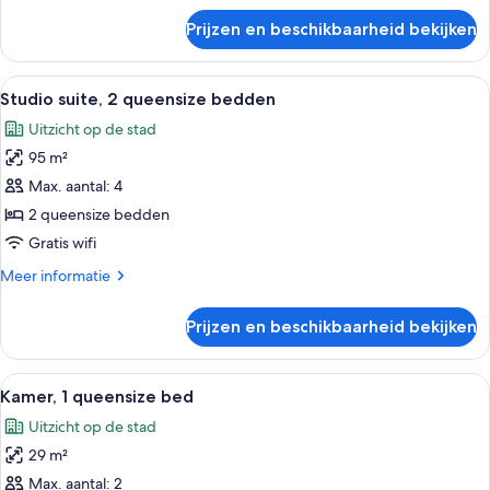
stad
over
Prijzen en beschikbaarheid bekijken
Kamer,
(High
2
Floor)
queensize
Alle
Een kamer met een groot raam met uitz
laden
2
bedden,
Studio suite, 2 queensize bedden
foto's
uitzicht
Uitzicht op de stad
op
voor
stad
95 m²
Studio
(High
suite,
Max. aantal: 4
Floor)
2
2 queensize bedden
queensize
Gratis wifi
bedden
Meer
Meer informatie
laden
details
over
Prijzen en beschikbaarheid bekijken
Studio
suite,
2
Alle
Een hotelkamer met een modern design,
4
queensize
Kamer, 1 queensize bed
foto's
bedden
Uitzicht op de stad
voor
29 m²
Kamer,
1
Max. aantal: 2