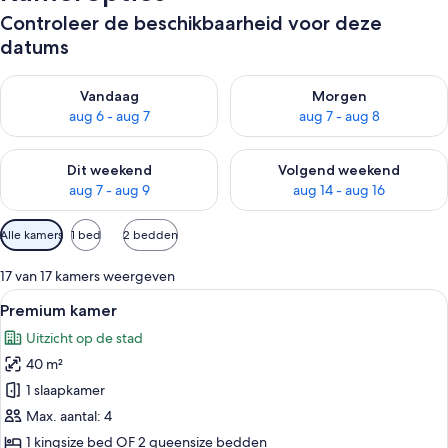
Controleer de beschikbaarheid voor deze
datums
De beschikbaarheid controleren voor vanavond aug 6 - aug 7
De beschikbaarheid controler
Vandaag
Morgen
aug 6 - aug 7
aug 7 - aug 8
De beschikbaarheid controleren voor dit weekend aug 7 - aug
De beschikbaarheid controler
Dit weekend
Volgend weekend
aug 7 - aug 9
aug 14 - aug 16
Beschikbare
Alle kamers
1 bed
2 bedden
filters
voor
17 van 17 kamers weergeven
kamers
Alle
Een moderne hotelkamer met een groot
5
Premium kamer
foto's
Uitzicht op de stad
voor
40 m²
Premium
kamer
1 slaapkamer
laden
Max. aantal: 4
1 kingsize bed OF 2 queensize bedden