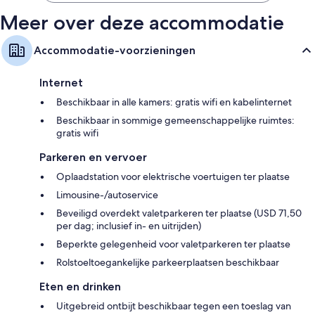
Badkamers met designer toiletartikelen en aparte badkuipen en
douches
Meer over deze accommodatie
Flatscreentelevisies van 47 inch met satellietzenders
Accommodatie-voorzieningen
(kleding)kasten, recycling en koffiezetapparaten/waterkokers
Internet
Beschikbaar in alle kamers: gratis wifi en kabelinternet
Beschikbaar in sommige gemeenschappelijke ruimtes:
gratis wifi
Parkeren en vervoer
Oplaadstation voor elektrische voertuigen ter plaatse
Limousine-/autoservice
Beveiligd overdekt valetparkeren ter plaatse (USD 71,50
per dag; inclusief in- en uitrijden)
Beperkte gelegenheid voor valetparkeren ter plaatse
Rolstoeltoegankelijke parkeerplaatsen beschikbaar
Eten en drinken
Uitgebreid ontbijt beschikbaar tegen een toeslag van