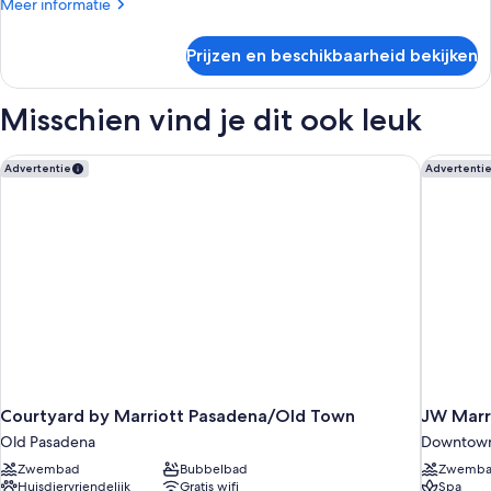
Meer
Meer informatie
details
over
Prijzen en beschikbaarheid bekijken
Suite,
1
eenpersoonsbed
Misschien vind je dit ook leuk
(Hospitality)
Courtyard by Marriott Pasadena/Old Town
JW Marri
Advertentie
Advertenti
Courtyard by Marriott Pasadena/Old Town
JW Marri
Old Pasadena
Downtown
Zwembad
Bubbelbad
Zwemb
Huisdiervriendelijk
Gratis wifi
Spa