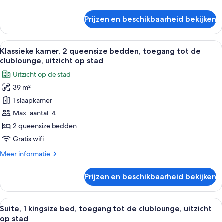
uitzicht
details
op
over
Prijzen en beschikbaarheid bekijken
Suite,
stad
1
laden
slaapkamer,
Alle
Hotelkamer met twee bedden, een burea
7
toegang
Klassieke kamer, 2 queensize bedden, toegang tot de
foto's
tot
clublounge, uitzicht op stad
de
voor
Uitzicht op de stad
clublounge,
Klassieke
uitzicht
39 m²
kamer,
op
1 slaapkamer
2
stad
queensize
Max. aantal: 4
bedden,
2 queensize bedden
toegang
Gratis wifi
tot
Meer
Meer informatie
de
details
clublounge,
over
Prijzen en beschikbaarheid bekijken
Klassieke
uitzicht
kamer,
op
2
Alle
Hypoallergeen beddengoed, donzen 
stad
8
queensize
Suite, 1 kingsize bed, toegang tot de clublounge, uitzicht
foto's
laden
bedden,
op stad