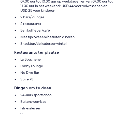
07.00 uur tot 10.30 uur op werkdagen en van 07.00 uur tot
11.30 uur in het weekend: USD 44 voor volwassenen en
USD 25 voor kinderen
2 bars/lounges
2 restaurants
Een koffiebar/café
Met zijn tweeën/besloten dineren
Snackbar/delicatessenwinkel
Restaurants ter plaatse
La Boucherie
Lobby Lounge
No Dive Bar
Spire 73
Dingen om te doen
24-uurs sportschool
Buitenzwembad
Fitnesslessen