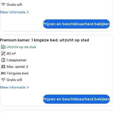
bed,
Gratis wifi
uitzicht
Meer
Meer informatie
op
details
stad
over
Prijzen en beschikbaarheid bekijken
laden
Junior
suite,
1
Alle
Een moderne hotelkamer met een groot
5
kingsize
Premium kamer, 1 kingsize bed, uitzicht op stad
foto's
bed,
Uitzicht op de stad
uitzicht
voor
op
40 m²
Premium
stad
kamer,
1 slaapkamer
1
Max. aantal: 2
kingsize
1 kingsize bed
bed,
Gratis wifi
uitzicht
Meer
Meer informatie
op
details
stad
over
Prijzen en beschikbaarheid bekijken
laden
Premium
kamer,
1
Alle
Een moderne hotelkamer met een groot 