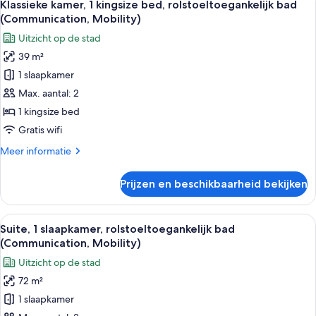
5
uitzicht
Klassieke kamer, 1 kingsize bed, rolstoeltoegankelijk bad
foto's
op
(Communication, Mobility)
stad
voor
Uitzicht op de stad
Klassieke
39 m²
kamer,
1 slaapkamer
1
kingsize
Max. aantal: 2
bed,
1 kingsize bed
rolstoeltoegankelijk
Gratis wifi
bad
Meer
Meer informatie
(Communication,
details
Mobility)
over
Prijzen en beschikbaarheid bekijken
Klassieke
laden
kamer,
1
Alle
Een moderne hotelkamer met een groot 
5
kingsize
Suite, 1 slaapkamer, rolstoeltoegankelijk bad
foto's
bed,
(Communication, Mobility)
rolstoeltoegankelijk
voor
Uitzicht op de stad
bad
Suite,
(Communication,
72 m²
1
Mobility)
1 slaapkamer
slaapkamer,