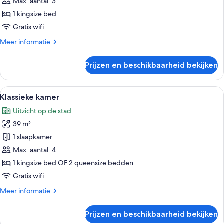
rolstoeltoegankelijk
Max. aantal: 3
bad
1 kingsize bed
(Communication,
Gratis wifi
Mobility)
Meer
Meer informatie
laden
details
over
Prijzen en beschikbaarheid bekijken
Suite,
1
slaapkamer,
Alle
Hotelkamer met een groot bed, een bur
5
rolstoeltoegankelijk
Klassieke kamer
foto's
bad
Uitzicht op de stad
(Communication,
voor
Mobility)
39 m²
Klassieke
kamer
1 slaapkamer
laden
Max. aantal: 4
1 kingsize bed OF 2 queensize bedden
Gratis wifi
Meer
Meer informatie
details
over
Prijzen en beschikbaarheid bekijken
Klassieke