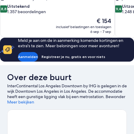
8.8
9.4
Uitstekend
Uitzo
8,8
9,4
van
van
1.357 beoordelingen
1.248
10,
10,
De
€ 154
Uitstekend,
Uitzonderli
prijs
inclusief belastingen en toeslagen
1.357
1.248
is
6 sep - 7 sep
beoordelingen
beoordel
€ 154
Meld je aan om de in aanmerking komende kortingen en
extra's te zien. Meer beloningen voor meer avonturen!
Aanmelden
Registreer je nu, gratis en voor niets
Over deze buurt
InterContinental Los Angeles Downtown by IHG is gelegen in de
wijk Downtown Los Angeles in Los Angeles. De accommodatie
heeft een gunstige ligging vlak bij een metrostation. Bewonder
het natuurschoon van de omgeving bij Pershing Square en
Meer bekijken
bezoek Grammy Museum en Peacock Theater voor de culturele
hoogtepunten. Zin in een evenement of wedstrijd? Kijk dan
eens wat er bij L.A. Live of Crypto.com Arena op het programma
staat. Gasten zijn ontzettend positief over de centrale ligging
van dit hotel.
Bekijk onze reisgids voor Los Angeles