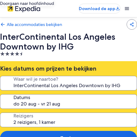
Doorgaan naar hoofdinhoud
Download de app
Alle accommodaties bekijken
InterContinental Los Angeles
Downtown by IHG
4.5-
sterrenaccommodatie
Kies datums om prijzen te bekijken
Waar wil je naartoe?
Datums
Reizigers