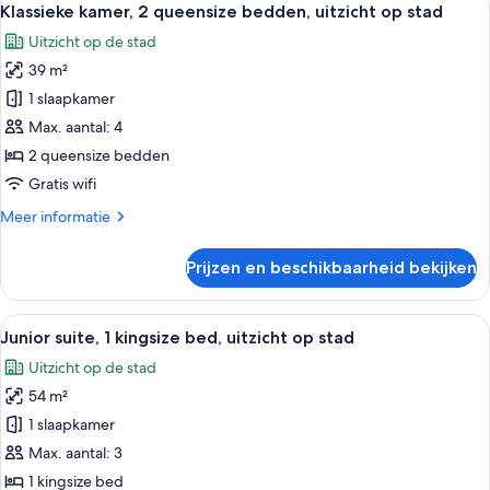
6
kingsize
Klassieke kamer, 2 queensize bedden, uitzicht op stad
foto's
bed,
Uitzicht op de stad
uitzicht
voor
op
39 m²
Klassieke
stad
kamer,
1 slaapkamer
2
Max. aantal: 4
queensize
2 queensize bedden
bedden,
Gratis wifi
uitzicht
Meer
Meer informatie
op
details
stad
over
Prijzen en beschikbaarheid bekijken
laden
Klassieke
kamer,
2
Alle
Een moderne hotelkamer met een groot 
5
queensize
Junior suite, 1 kingsize bed, uitzicht op stad
foto's
bedden,
Uitzicht op de stad
uitzicht
voor
op
54 m²
Junior
stad
suite,
1 slaapkamer
1
Max. aantal: 3
kingsize
1 kingsize bed