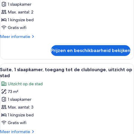
clublounge,
1 slaapkamer
1
uitzicht
op
kingsize
Max. aantal: 2
stad
bed,
1 kingsize bed
toegang
Gratis wifi
tot
Meer
Meer informatie
de
details
clublounge,
over
Prijzen en beschikbaarheid bekijken
Premium
uitzicht
kamer,
op
1
Alle
Een modern buffet met een glazen displ
stad
8
kingsize
Suite, 1 slaapkamer, toegang tot de clublounge, uitzicht op
foto's
laden
bed,
stad
toegang
voor
Uitzicht op de stad
tot
Suite,
de
73 m²
1
clublounge,
1 slaapkamer
slaapkamer,
uitzicht
op
toegang
Max. aantal: 3
stad
tot
1 kingsize bed
de
Gratis wifi
clublounge,
Meer
Meer informatie