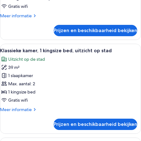
Gratis wifi
Meer
Meer informatie
details
over
Prijzen en beschikbaarheid bekijken
Premium
kamer
Alle
Hotelkamer met een groot bed, een bu
5
Klassieke kamer, 1 kingsize bed, uitzicht op stad
foto's
Uitzicht op de stad
voor
39 m²
Klassieke
kamer,
1 slaapkamer
1
Max. aantal: 2
kingsize
1 kingsize bed
bed,
Gratis wifi
uitzicht
Meer
Meer informatie
op
details
stad
over
Prijzen en beschikbaarheid bekijken
laden
Klassieke
kamer,
1
Alle
Een moderne hotelkamer met twee bedd