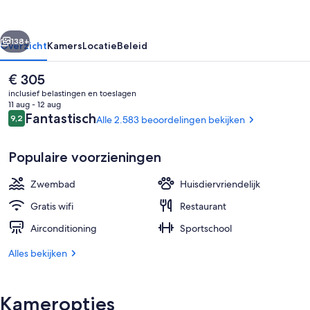
by
IHG
rige
Volgende
138+
Overzicht
Kamers
Locatie
Beleid
De
€ 305
huidige
inclusief belastingen en toeslagen
prijs
11 aug - 12 aug
is
Beoordelingen
Fantastisch
9,2
Alle 2.583 beoordelingen bekijken
9,2 op 10 –
€ 305
Populaire voorzieningen
Zwembad
Huisdiervriendelijk
2 restaurants; ze serveren er ontbijt, 
Gratis wifi
Restaurant
Airconditioning
Sportschool
Alles bekijken
Kameropties