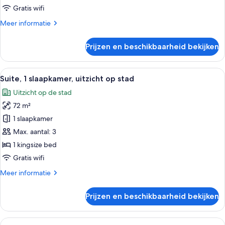
uitzicht
Gratis wifi
op
Meer
Meer informatie
stad
details
laden
over
Prijzen en beschikbaarheid bekijken
Suite,
1
kingsize
Alle
Een moderne hotelkamer met een groot 
6
bed,
Suite, 1 slaapkamer, uitzicht op stad
foto's
uitzicht
Uitzicht op de stad
op
voor
stad
72 m²
Suite,
1
1 slaapkamer
slaapkamer,
Max. aantal: 3
uitzicht
1 kingsize bed
op
Gratis wifi
stad
Meer
Meer informatie
laden
details
over
Prijzen en beschikbaarheid bekijken
Suite,
1
slaapkamer,
Alle
Hotelkamer met een groot bed, een bur