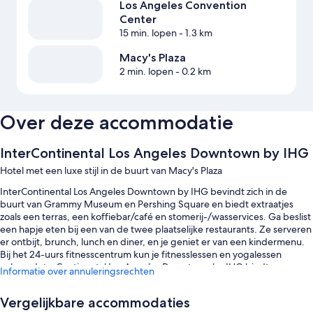
Los Angeles Convention
Center
15 min. lopen
- 1.3 km
Macy's Plaza
2 min. lopen
- 0.2 km
Over deze accommodatie
InterContinental Los Angeles Downtown by IHG
Hotel met een luxe stijl in de buurt van Macy's Plaza
InterContinental Los Angeles Downtown by IHG bevindt zich in de
buurt van Grammy Museum en Pershing Square en biedt extraatjes
zoals een terras, een koffiebar/café en stomerij-/wasservices. Ga beslist
een hapje eten bij een van de twee plaatselijke restaurants. Ze serveren
er ontbijt, brunch, lunch en diner, en je geniet er van een kindermenu.
Bij het 24-uurs fitnesscentrum kun je fitnesslessen en yogalessen
volgen. InterContinental Los Angeles Downtown by IHG biedt
Informatie over annuleringsrechten
bovendien voorzieningen zoals 2 bars en een conferentiecentrum aan.
Gasten kunnen verbinding maken met gratis wifi op de kamer.
Vergelijkbare accommodaties
Andere voordelen zijn o.a.: