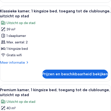
kamer
Alle
Hotelkamer met een groot bed, een bur
6
Klassieke kamer, 1 kingsize bed, toegang tot de clublounge,
foto's
uitzicht op stad
voor
Uitzicht op de stad
Klassieke
39 m²
kamer,
1 slaapkamer
1
kingsize
Max. aantal: 2
bed,
1 kingsize bed
toegang
Gratis wifi
tot
Meer
Meer informatie
de
details
clublounge,
over
Prijzen en beschikbaarheid bekijken
Klassieke
uitzicht
kamer,
op
1
Alle
Een moderne eetruimte met ronde tafe
stad
6
kingsize
Premium kamer, 1 kingsize bed, toegang tot de clublounge,
foto's
laden
bed,
uitzicht op stad
toegang
voor
Uitzicht op de stad
tot
Premium
de
40 m²
kamer,