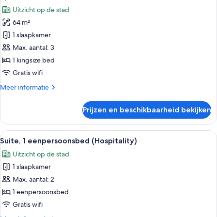
toegang
voor
Uitzicht op de stad
tot
Suite,
de
64 m²
1
clublounge,
1 slaapkamer
kingsize
uitzicht
op
bed,
Max. aantal: 3
stad
toegang
1 kingsize bed
tot
Gratis wifi
de
Meer
Meer informatie
clublounge,
details
uitzicht
over
Prijzen en beschikbaarheid bekijken
Suite,
op
1
stad
kingsize
Alle
Een moderne hotelkamer met stadszich
laden
6
bed,
Suite, 1 eenpersoonsbed (Hospitality)
foto's
toegang
Uitzicht op de stad
tot
voor
de
1 slaapkamer
Suite,
clublounge,
1
Max. aantal: 2
uitzicht
eenpersoonsbed
op
1 eenpersoonsbed
stad
(Hospitality)
Gratis wifi
laden