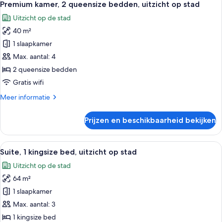
5
kingsize
Premium kamer, 2 queensize bedden, uitzicht op stad
foto's
bed,
Uitzicht op de stad
uitzicht
voor
op
40 m²
Premium
stad
kamer,
1 slaapkamer
2
Max. aantal: 4
queensize
2 queensize bedden
bedden,
Gratis wifi
uitzicht
Meer
Meer informatie
op
details
stad
over
Prijzen en beschikbaarheid bekijken
laden
Premium
kamer,
2
Alle
Hypoallergeen beddengoed, donzen 
5
queensize
Suite, 1 kingsize bed, uitzicht op stad
foto's
bedden,
Uitzicht op de stad
uitzicht
voor
op
64 m²
Suite,
stad
1
1 slaapkamer
kingsize
Max. aantal: 3
bed,
1 kingsize bed