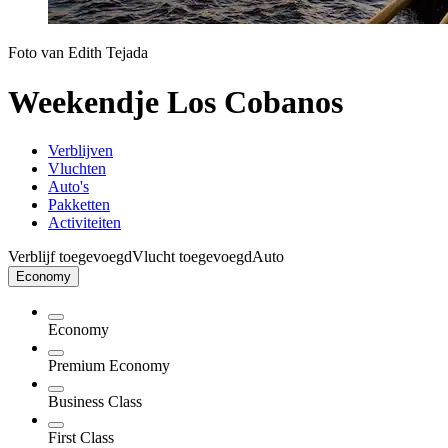
Foto van Edith Tejada
Weekendje Los Cobanos
Verblijven
Vluchten
Auto's
Pakketten
Activiteiten
Verblijf toegevoegd
Vlucht toegevoegd
Auto
Economy
Economy
Premium Economy
Business Class
First Class