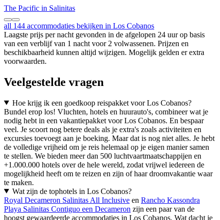
The Pacific in Salinitas
all 144 accommodaties bekijken in Los Cobanos
Laagste prijs per nacht gevonden in de afgelopen 24 uur op basis
van een verblijf van 1 nacht voor 2 volwassenen. Prijzen en
beschikbaarheid kunnen altijd wijzigen. Mogelijk gelden er extra
voorwaarden.
Veelgestelde vragen
Hoe krijg ik een goedkoop reispakket voor Los Cobanos?
Bundel erop los! Vluchten, hotels en huurauto's, combineer wat je
nodig hebt in een vakantiepakket voor Los Cobanos. En bespaar
veel. Je scoort nog betere deals als je extra's zoals activiteiten en
excursies toevoegt aan je boeking. Maar dat is nog niet alles. Je hebt
de volledige vrijheid om je reis helemaal op je eigen manier samen
te stellen. We bieden meer dan 500 luchtvaartmaatschappijen en
+1.000.000 hotels over de hele wereld, zodat vrijwel iedereen de
mogelijkheid heeft om te reizen en zijn of haar droomvakantie waar
te maken.
Wat zijn de tophotels in Los Cobanos?
Royal Decameron Salinitas All Inclusive
en
Rancho Kassondra
Playa Salinitas Contiguo een Decameron
zijn een paar van de
hoogst gewaardeerde accommodaties in Los Cobanos. Wat dacht je