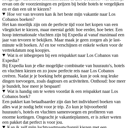
ervan om de voorzieningen en prijzen bij beide hotels te vergelijken
en er dan een uit te kiezen?
Hoe ver van tevoren kan ik het beste mijn vakantie naar Los
Cobanos boeken?
Het kan moeilijk zijn om de perfecte tijd voor het kopen van een
vliegticket te kiezen, maar meestal geldt: hoe eerder, hoe beter. Een
hoop internationale vluchten zijn bij Expedia al vanaf maximaal een
jaar van tevoren te bekijken. Maar maak je geen zorgen als je last-
minute wilt boeken. Af en toe verschijnen er enkele weken voor de
vertrekdatum nog koopjes.
Wat is er inbegrepen bij een reispakket naar Los Cobanos van
Expedia?
Bij Expedia kun je elke mogelijke combinatie van huurauto's, hotels
en vluchten kiezen en zo jouw perfecte reis naar Los Cobanos
creëren. Nadat je je boeking hebt gemaakt, kun je ook nog leuke
dingen toevoegen, zoals dagtours en activiteiten. Onthoud: hoe meer
je bundelt, hoe meer je bespaart!
Wat is handig om te weten voordat ik een reispakket naar Los
Cobanos boek?
Een pakket kan betaalbaarder zijn dan het individueel boeken van
alles wat je nodig hebt voor je trip. Zo kun je bijvoorbeeld
huurauto's, hotels en vluchten samenvoegen en profiteren van
enorme kortingen. Ongeacht je vakantieplannen, er is zeker weten
een pakket dat perfect is voor jou.
Kan ik zelf mijn luchtvaartmaatschappij kiezen met een