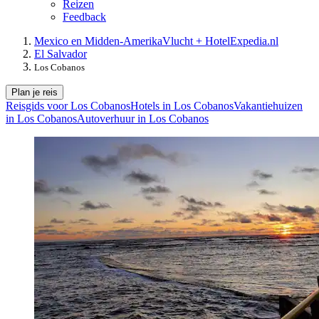
Reizen
Feedback
Mexico en Midden-Amerika
Vlucht + Hotel
Expedia.nl
El Salvador
Los Cobanos
Plan je reis
Reisgids voor Los Cobanos
Hotels in Los Cobanos
Vakantiehuizen
in Los Cobanos
Autoverhuur in Los Cobanos