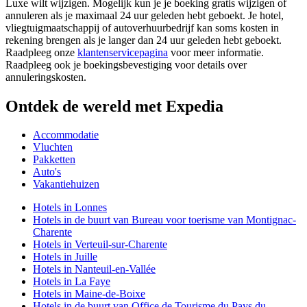
Luxe wilt wijzigen. Mogelijk kun je je boeking gratis wijzigen of
annuleren als je maximaal 24 uur geleden hebt geboekt. Je hotel,
vliegtuigmaatschappij of autoverhuurbedrijf kan soms kosten in
rekening brengen als je langer dan 24 uur geleden hebt geboekt.
Raadpleeg onze
klantenservicepagina
voor meer informatie.
Raadpleeg ook je boekingsbevestiging voor details over
annuleringskosten.
Ontdek de wereld met Expedia
Accommodatie
Vluchten
Pakketten
Auto's
Vakantiehuizen
Hotels in Lonnes
Hotels in de buurt van Bureau voor toerisme van Montignac-
Charente
Hotels in Verteuil-sur-Charente
Hotels in Juille
Hotels in Nanteuil-en-Vallée
Hotels in La Faye
Hotels in Maine-de-Boixe
Hotels in de buurt van Office de Tourisme du Pays du