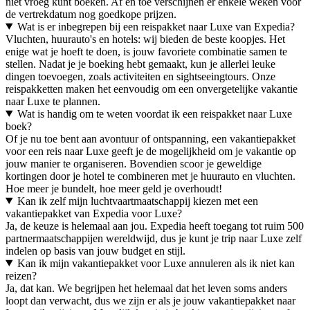
niet vroeg kunt boeken. Af en toe verschijnen er enkele weken voor
de vertrekdatum nog goedkope prijzen.
Wat is er inbegrepen bij een reispakket naar Luxe van Expedia?
Vluchten, huurauto's en hotels: wij bieden de beste koopjes. Het
enige wat je hoeft te doen, is jouw favoriete combinatie samen te
stellen. Nadat je je boeking hebt gemaakt, kun je allerlei leuke
dingen toevoegen, zoals activiteiten en sightseeingtours. Onze
reispakketten maken het eenvoudig om een onvergetelijke vakantie
naar Luxe te plannen.
Wat is handig om te weten voordat ik een reispakket naar Luxe
boek?
Of je nu toe bent aan avontuur of ontspanning, een vakantiepakket
voor een reis naar Luxe geeft je de mogelijkheid om je vakantie op
jouw manier te organiseren. Bovendien scoor je geweldige
kortingen door je hotel te combineren met je huurauto en vluchten.
Hoe meer je bundelt, hoe meer geld je overhoudt!
Kan ik zelf mijn luchtvaartmaatschappij kiezen met een
vakantiepakket van Expedia voor Luxe?
Ja, de keuze is helemaal aan jou. Expedia heeft toegang tot ruim 500
partnermaatschappijen wereldwijd, dus je kunt je trip naar Luxe zelf
indelen op basis van jouw budget en stijl.
Kan ik mijn vakantiepakket voor Luxe annuleren als ik niet kan
reizen?
Ja, dat kan. We begrijpen het helemaal dat het leven soms anders
loopt dan verwacht, dus we zijn er als je jouw vakantiepakket naar