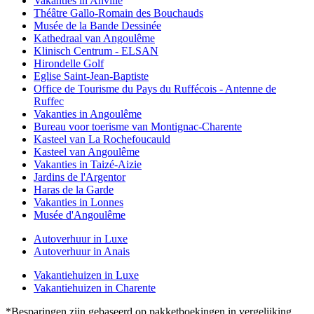
Vakanties in Anville
Théâtre Gallo-Romain des Bouchauds
Musée de la Bande Dessinée
Kathedraal van Angoulême
Klinisch Centrum - ELSAN
Hirondelle Golf
Eglise Saint-Jean-Baptiste
Office de Tourisme du Pays du Ruffécois - Antenne de
Ruffec
Vakanties in Angoulême
Bureau voor toerisme van Montignac-Charente
Kasteel van La Rochefoucauld
Kasteel van Angoulême
Vakanties in Taizé-Aizie
Jardins de l'Argentor
Haras de la Garde
Vakanties in Lonnes
Musée d'Angoulême
Autoverhuur in Luxe
Autoverhuur in Anais
Vakantiehuizen in Luxe
Vakantiehuizen in Charente
*Besparingen zijn gebaseerd op pakketboekingen in vergelijking