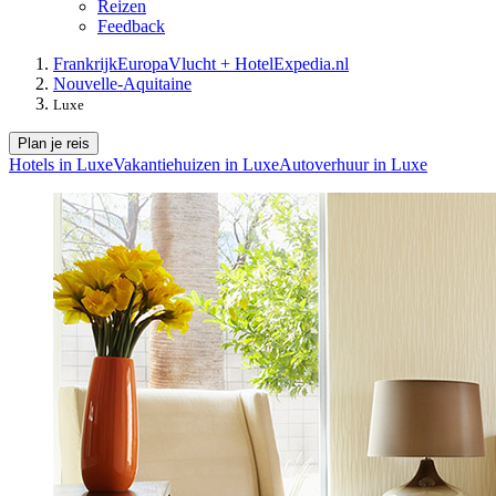
Reizen
Feedback
Frankrijk
Europa
Vlucht + Hotel
Expedia.nl
Nouvelle-Aquitaine
Luxe
Plan je reis
Hotels in Luxe
Vakantiehuizen in Luxe
Autoverhuur in Luxe