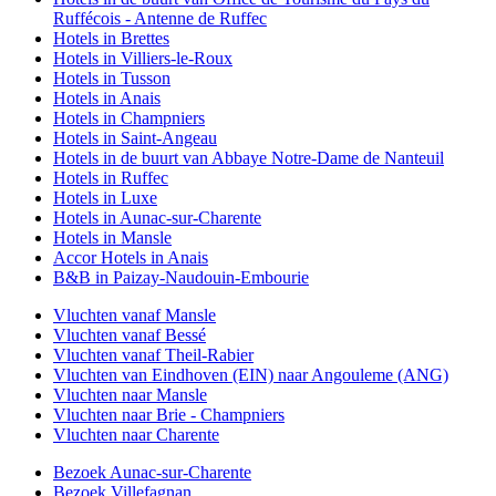
Ruffécois - Antenne de Ruffec
Hotels in Brettes
Hotels in Villiers-le-Roux
Hotels in Tusson
Hotels in Anais
Hotels in Champniers
Hotels in Saint-Angeau
Hotels in de buurt van Abbaye Notre-Dame de Nanteuil
Hotels in Ruffec
Hotels in Luxe
Hotels in Aunac-sur-Charente
Hotels in Mansle
Accor Hotels in Anais
B&B in Paizay-Naudouin-Embourie
Vluchten vanaf Mansle
Vluchten vanaf Bessé
Vluchten vanaf Theil-Rabier
Vluchten van Eindhoven (EIN) naar Angouleme (ANG)
Vluchten naar Mansle
Vluchten naar Brie - Champniers
Vluchten naar Charente
Bezoek Aunac-sur-Charente
Bezoek Villefagnan