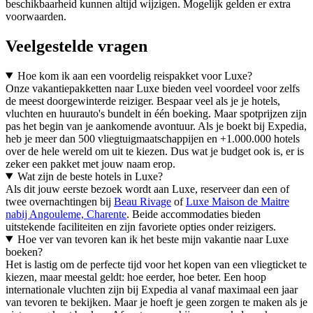
beschikbaarheid kunnen altijd wijzigen. Mogelijk gelden er extra
voorwaarden.
Veelgestelde vragen
Hoe kom ik aan een voordelig reispakket voor Luxe?
Onze vakantiepakketten naar Luxe bieden veel voordeel voor zelfs
de meest doorgewinterde reiziger. Bespaar veel als je je hotels,
vluchten en huurauto's bundelt in één boeking. Maar spotprijzen zijn
pas het begin van je aankomende avontuur. Als je boekt bij Expedia,
heb je meer dan 500 vliegtuigmaatschappijen en +1.000.000 hotels
over de hele wereld om uit te kiezen. Dus wat je budget ook is, er is
zeker een pakket met jouw naam erop.
Wat zijn de beste hotels in Luxe?
Als dit jouw eerste bezoek wordt aan Luxe, reserveer dan een of
twee overnachtingen bij
Beau Rivage
of
Luxe Maison de Maitre
nabij Angouleme, Charente
. Beide accommodaties bieden
uitstekende faciliteiten en zijn favoriete opties onder reizigers.
Hoe ver van tevoren kan ik het beste mijn vakantie naar Luxe
boeken?
Het is lastig om de perfecte tijd voor het kopen van een vliegticket te
kiezen, maar meestal geldt: hoe eerder, hoe beter. Een hoop
internationale vluchten zijn bij Expedia al vanaf maximaal een jaar
van tevoren te bekijken. Maar je hoeft je geen zorgen te maken als je