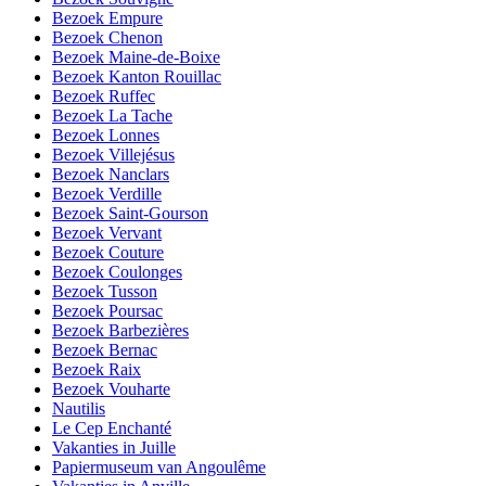
Bezoek Empure
Bezoek Chenon
Bezoek Maine-de-Boixe
Bezoek Kanton Rouillac
Bezoek Ruffec
Bezoek La Tache
Bezoek Lonnes
Bezoek Villejésus
Bezoek Nanclars
Bezoek Verdille
Bezoek Saint-Gourson
Bezoek Vervant
Bezoek Couture
Bezoek Coulonges
Bezoek Tusson
Bezoek Poursac
Bezoek Barbezières
Bezoek Bernac
Bezoek Raix
Bezoek Vouharte
Nautilis
Le Cep Enchanté
Vakanties in Juille
Papiermuseum van Angoulême