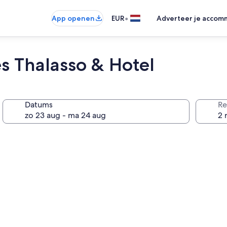
•
App openen
EUR
Adverteer je accom
s Thalasso & Hotel
Datums
Re