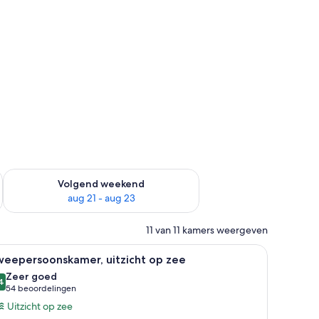
dit weekend aug 14 - aug 16
De beschikbaarheid controleren voor volgend weekend aug 2
Volgend weekend
aug 21 - aug 23
11 van 11 kamers weergeven
tafeltje, een stoel en uitzicht op de oceaan.
le
Een hotelkamer met een groot bed, een tafeltj
6
weepersoonskamer, uitzicht op zee
oto's
Zeer goed
oor
4
8,4 van 10
(54
54 beoordelingen
weepersoonskamer,
beoordelingen)
Uitzicht op zee
tzicht