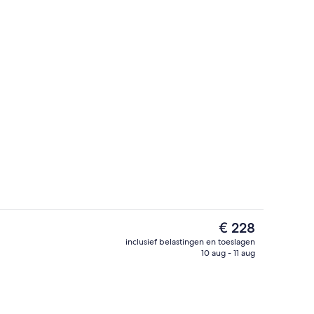
Ingang binnen
De
€ 228
huidige
inclusief belastingen en toeslagen
prijs
10 aug - 11 aug
r
Receptie
is
€ 228