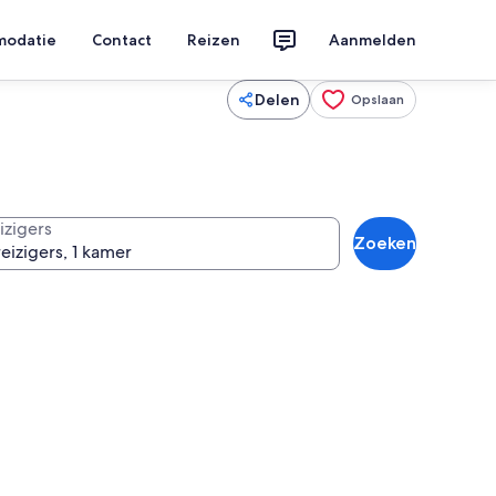
modatie
Contact
Reizen
Aanmelden
Delen
Opslaan
izigers
Zoeken