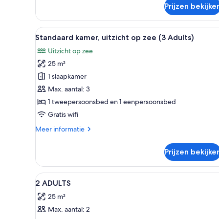
over
Prijzen bekijke
Junior
suite
Alle
Een hotelkamer met een groot b
6
Standaard kamer, uitzicht op zee (3 Adults)
foto's
Uitzicht op zee
voor
25 m²
Standaard
kamer,
1 slaapkamer
uitzicht
Max. aantal: 3
op
1 tweepersoonsbed en 1 eenpersoonsbed
zee
Gratis wifi
(3
Meer
Meer informatie
Adults)
details
laden
over
Prijzen bekijke
Standaard
kamer,
uitzicht
Alle
Een minibar, een bureau, verd
4
op
2 ADULTS
foto's
zee
25 m²
(3
voor
Adults)
Max. aantal: 2
2