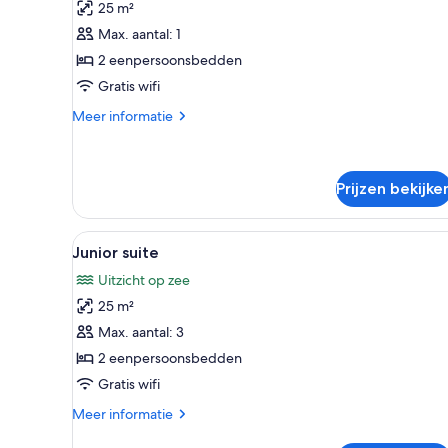
25 m²
op
Max. aantal: 1
zee
2 eenpersoonsbedden
(Single
Gratis wifi
use)
laden
Meer
Meer informatie
details
over
Kamer,
uitzicht
Prijzen bekijke
op
zee
Alle
Een moderne hotelkamer met ee
(Single
6
Junior suite
use)
foto's
Uitzicht op zee
voor
25 m²
Junior
suite
Max. aantal: 3
laden
2 eenpersoonsbedden
Gratis wifi
Meer
Meer informatie
details