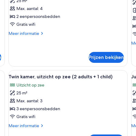
25 m²
kamer,
o
Max. aantal: 4
uitzicht
z
2 eenpersoonsbedden
op
l
Gratis wifi
zee
Meer
(3
Meer informatie
details
Adults
Me
Me
over
+
de
Standaard
ov
1
Twin
n
Prijzen bekijken
Tw
kamer,
Child)
uit
uitzicht
laden
op
op
n bed, een tafeltje, een stoel, een plafondventilator en een deur naar een
Alle
Een hotelkamer met een groot bed, een 
Al
6
ze
Twin kamer, uitzicht op zee (2 adults + 1 child)
Ju
zee
foto's
f
(3
Uitzicht op zee
voor
v
Adults
25 m²
+
Twin
J
1
kamer,
s
Max. aantal: 3
Child)
uitzicht
(
3 eenpersoonsbedden
op
a
Gratis wifi
zee
l
Meer
Me
Meer informatie
Me
(2
details
de