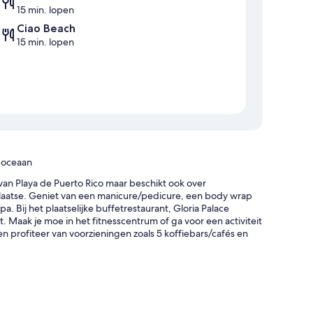
15 min. lopen
Ciao Beach
15 min. lopen
e oceaan
 van Playa de Puerto Rico maar beschikt ook over
plaatse. Geniet van een manicure/pedicure, een body wrap
a. Bij het plaatselijke buffetrestaurant, Gloria Palace
. Maak je moe in het fitnesscentrum of ga voor een activiteit
en profiteer van voorzieningen zoals 5 koffiebars/cafés en