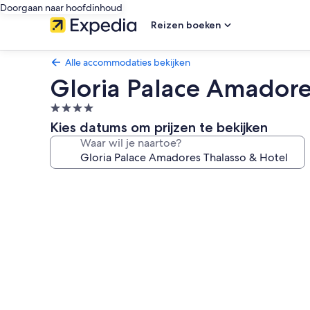
Doorgaan naar hoofdinhoud
Reizen boeken
Alle accommodaties bekijken
Gloria Palace Amadore
4.0-
sterrenaccommodatie
Kies datums om prijzen te bekijken
Waar wil je naartoe?
Fotogalerie
voor
Gloria
Palace
Amadores
Thalasso
&