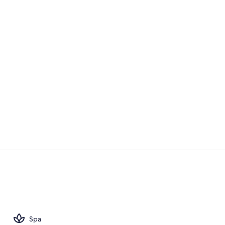
Poolbar
Swim-up ba
Spa