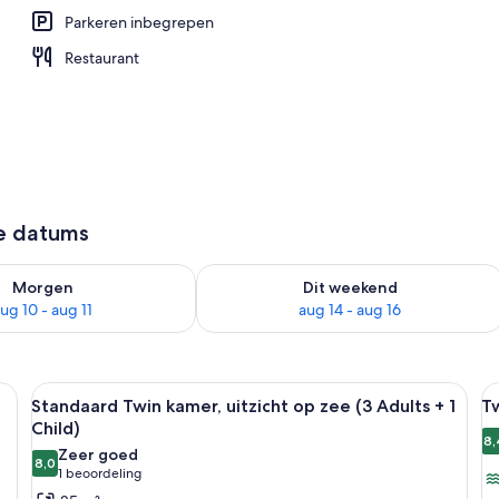
Parkeren inbegrepen
baden, ligstoelen bij het zwembad
Restaurant
ze datums
9 - aug 10
rheid controleren voor morgen aug 10 - aug 11
De beschikbaarheid controleren voor 
Morgen
Dit weekend
ug 10 - aug 11
aug 14 - aug 16
ed, een tafeltje, een stoel en uitzicht op de oceaan.
Alle
Een hotelkamer met een groot bed, een 
Al
6
Standaard Twin kamer, uitzicht op zee (3 Adults + 1
T
foto's
f
Child)
voor
v
8,
Zeer goed
8,0
Standaard
T
8,0 van 10
(1
1 beoordeling
Twin
ui
beoordeling)