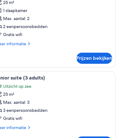
25 m²
p
1 slaapkamer
ee
Max. aantal: 2
aden
2 eenpersoonsbedden
Gratis wifi
er
er informatie
tails
er
Prijzen bekijken
eepersoonskamer,
zicht
 badkamer.
tafeltje, een stoel en uitzicht op de oceaan.
le
Een moderne hotelkamer met een bed, een tafe
3
e
nior suite (3 adults)
oto's
Uitzicht op zee
oor
25 m²
unior
uite
Max. aantal: 3
3
3 eenpersoonsbedden
dults)
Gratis wifi
aden
er
er informatie
tails