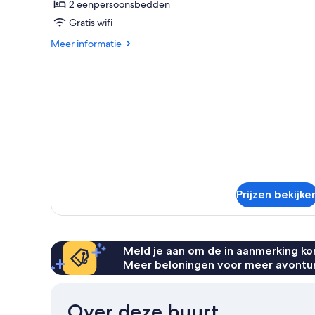
ADULTS
2 eenpersoonsbedden
laden
Gratis wifi
Meer
Meer informatie
details
over
2
ADULTS
Prijzen bekijke
Meld je aan om de in aanmerking kom
Meer beloningen voor meer avontu
Over deze buurt