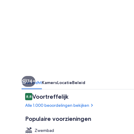
Hotel
74+
Overzicht
Kamers
Locatie
Beleid
Beoordelingen
Voortreffelijk
8,8
8,8 op 10 –
Alle 1.000 beoordelingen bekijken
Populaire voorzieningen
Zwembad