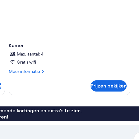
+
2
children)
Kamer
Max. aantal: 4
Gratis wifi
Meer
Meer informatie
details
over
n
Prijzen bekijken
Kamer
ende kortingen en extra's te zien.
ren!