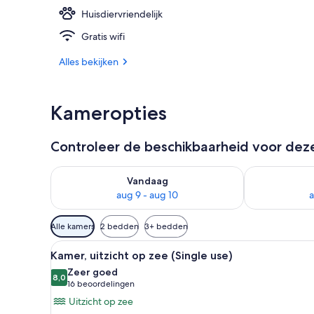
Huisdiervriendelijk
2 buitenzwem
Gratis wifi
Alles bekijken
Kameropties
Controleer de beschikbaarheid voor de
De beschikbaarheid controleren voor vanavond aug 
De beschikbaa
Vandaag
aug 9 - aug 10
a
Beschikbare
Alle kamers
2 bedden
3+ bedden
filters
Alle
Een hotelkamer met een groot b
voor
6
Kamer, uitzicht op zee (Single use)
foto's
kamers
Zeer goed
voor
8,0
8,0 van 10
(16
16 beoordelingen
Kamer,
beoordelingen)
Uitzicht op zee
uitzicht