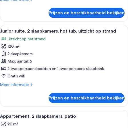
strand
details
laden
over
Prijzen en beschikbaarheid bekijken
Standaard
appartement,
1
Alle
Een hotelkamer met een groot bed, twe
9
slaapkamer,
Junior suite, 2 slaapkamers, hot tub, uitzicht op strand
foto's
balkon,
Uitzicht op het strand
uitzicht
voor
op
120 m²
Junior
strand
suite,
2 slaapkamers
2
Max. aantal: 6
slaapkamers,
2 tweepersoonsbedden en 1 tweepersoons slaapbank
hot
Gratis wifi
tub,
Meer
Meer informatie
uitzicht
details
op
over
Prijzen en beschikbaarheid bekijken
strand
Junior
suite,
laden
2
Alle
Een net opgemaakt bed met een gestr
9
slaapkamers,
Appartement, 2 slaapkamers, patio
foto's
hot
90 m²
tub,
voor