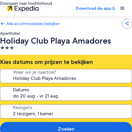
Doorgaan naar hoofdinhoud
Download de app
Alle accommodaties bekijken
Aparthotel
Holiday Club Playa Amadores
3.0-
sterrenaccommodatie
Kies datums om prijzen te bekijken
Waar wil je naartoe?
Datums
Reizigers
Zoeken