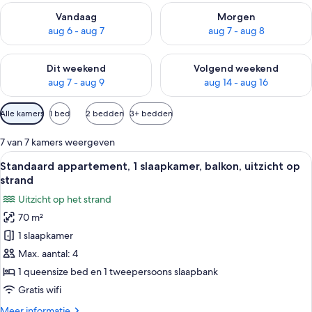
De beschikbaarheid controleren voor vanavond aug 6 - aug 7
De beschikbaarheid controler
Vandaag
Morgen
aug 6 - aug 7
aug 7 - aug 8
De beschikbaarheid controleren voor dit weekend aug 7 - aug
De beschikbaarheid controler
Dit weekend
Volgend weekend
aug 7 - aug 9
aug 14 - aug 16
Beschikbare
Alle kamers
1 bed
2 bedden
3+ bedden
filters
voor
7 van 7 kamers weergeven
kamers
Alle
Een ronde tafel met rieten stoelen en
9
Standaard appartement, 1 slaapkamer, balkon, uitzicht op
foto's
strand
voor
Uitzicht op het strand
Standaard
70 m²
appartement,
1 slaapkamer
1
slaapkamer,
Max. aantal: 4
balkon,
1 queensize bed en 1 tweepersoons slaapbank
uitzicht
Gratis wifi
op
Meer
Meer informatie