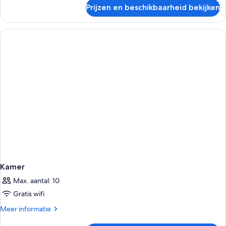
over
Prijzen en beschikbaarheid bekijken
Kamer
Kamer
Max. aantal: 10
Gratis wifi
Meer
Meer informatie
details