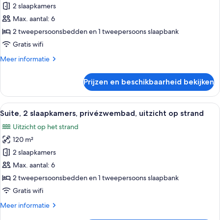
uitzicht
2 slaapkamers
Appartement,
op
2
Max. aantal: 6
strand
slaapkamers,
2 tweepersoonsbedden en 1 tweepersoons slaapbank
patio
Gratis wifi
laden
Meer
Meer informatie
details
over
Prijzen en beschikbaarheid bekijken
Appartement,
2
slaapkamers,
Alle
Een hotelkamer met een bed, nachtkast
8
patio
Suite, 2 slaapkamers, privézwembad, uitzicht op strand
foto's
Uitzicht op het strand
voor
120 m²
Suite,
2
2 slaapkamers
slaapkamers,
Max. aantal: 6
privézwembad,
2 tweepersoonsbedden en 1 tweepersoons slaapbank
uitzicht
Gratis wifi
op
Meer
Meer informatie
strand
details