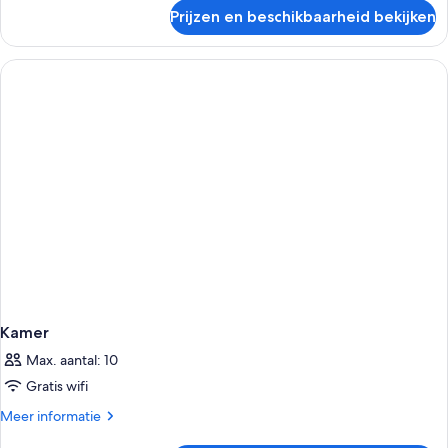
laden
over
Prijzen en beschikbaarheid bekijken
Suite,
2
slaapkamers,
privézwembad,
uitzicht
op
strand
Kamer
Max. aantal: 10
Gratis wifi
Meer
Meer informatie
details