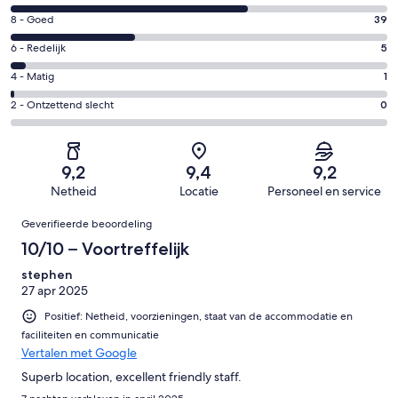
10
Gastenscore:
8 - Goed
39
-
8
Uitstekend.
Gastenscore:
6 - Redelijk
5
-
75
6
Goed.
Gastenscore:
4 - Matig
1
van
-
39
4
120
Redelijk.
Gastenscore:
2 - Ontzettend slecht
0
van
-
beoordelingen
5
2
120
Matig.
van
-
beoordelingen
1
120
Ontzettend
van
9,2
9,4
9,2
beoordelingen
slecht.
120
Netheid
Locatie
Personeel en service
0
beoordelingen
Beoordelingen
van
Geverifieerde beoordeling
120
10/10 – Voortreffelijk
beoordelingen
stephen
27 apr 2025
Positief: Netheid, voorzieningen, staat van de accommodatie en
faciliteiten en communicatie
Vertalen met Google
Superb location, excellent friendly staff.