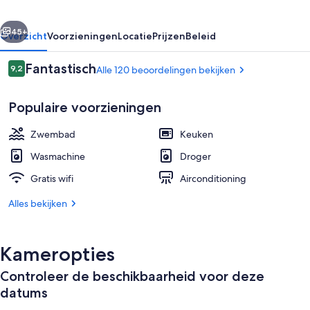
rige
Volgende
45+
Overzicht
Voorzieningen
Locatie
Prijzen
Beleid
Beoordelingen
Fantastisch
9,2
Alle 120 beoordelingen bekijken
9,2 op 10 –
Populaire voorzieningen
Zwembad
Keuken
Wasmachine
Droger
Gratis wifi
Airconditioning
Vlak bij het strand, wit zand, ligstoele
Alles bekijken
Kameropties
Controleer de beschikbaarheid voor deze
datums