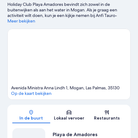
Holiday Club Playa Amadores bevindt zich zowel in de
buitenwijken als aan het water in Mogan. Als je graag een
activiteit wilt doen, kun je een kijkje nemen bij Anfi Tauro-
golfbaan en Haven van Mogan. Geniet je liever van het
Meer bekijken
buitenleven? Breng dan een bezoekje aan Playa del Cura en
Playa de Puerto Rico. Parque Aquático Lago Taurito en Angry
Birds Activity Park zijn ook zeker het bezoeken waard.
Bekijk
onze reisgids voor Puerto Rico
Meer aparthotels in Puerto Rico
Avenida Ministra Anna Lindh 1, Mogan, Las Palmas, 35130
Op de kaart bekijken
Kaart
In de buurt
Lokaal vervoer
Restaurants
Playa de Amadores