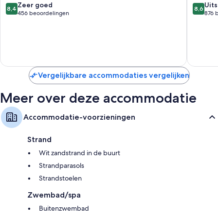
Inclusiv
8.4
8.6
Zeer goed
Uit
Flatscreentelevisies met satellietzenders en dvd-spelers
8,4
8,6
Mogan
van
van
456 beoordelingen
876 
Aparte zitruimtes, aparte eetruimtes en keukens
10,
10,
Zeer
Uitstek
goed,
876
456
beoorde
beoordelingen
Vergelijkbare accommodaties vergelijken
Meer over deze accommodatie
Accommodatie-voorzieningen
Strand
Wit zandstrand in de buurt
Strandparasols
Strandstoelen
Zwembad/spa
Buitenzwembad