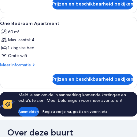
over
Prijzen en beschikbaarheid bekijken
Kamer
Alle
Een kluis op de kamer, verduisterende
6
One Bedroom Apartment
foto's
60 m²
voor
Max. aantal: 4
One
Bedroom
1 kingsize bed
Apartment
Gratis wifi
laden
Meer
Meer informatie
details
over
Prijzen en beschikbaarheid bekijken
One
Bedroom
Apartment
Meld je aan om de in aanmerking komende kortingen en
extra's te zien. Meer beloningen voor meer avonturen!
Aanmelden
Registreer je nu, gratis en voor niets
Over deze buurt