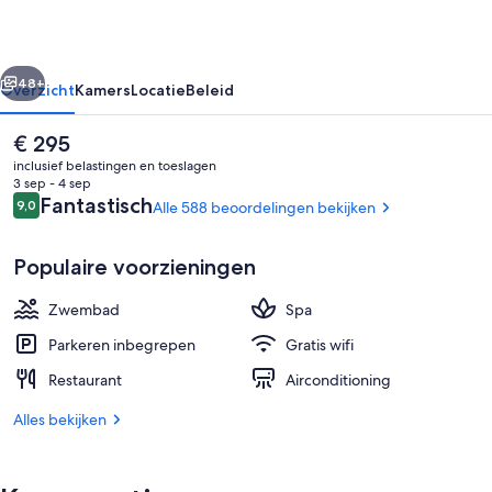
rige
Volgende
48+
Overzicht
Kamers
Locatie
Beleid
De
€ 295
huidige
inclusief belastingen en toeslagen
prijs
3 sep - 4 sep
is
Beoordelingen
Fantastisch
9,0
Alle 588 beoordelingen bekijken
9,0 op 10 –
€ 295
Populaire voorzieningen
Zwembad
Spa
Een binnenzwembad, 3 buitenzwemba
Parkeren inbegrepen
Gratis wifi
Restaurant
Airconditioning
Alles bekijken