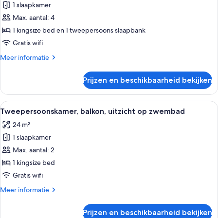
1 slaapkamer
2
voor
Children)
Max. aantal: 4
Premium
suite
1 kingsize bed en 1 tweepersoons slaapbank
(3
Gratis wifi
Adults
Meer
Meer informatie
+
details
1
over
Prijzen en beschikbaarheid bekijken
Premium
Child)
suite
laden
(3
Alle
Een moderne hotelkamer met een groo
4
Adults
Tweepersoonskamer, balkon, uitzicht op zwembad
foto's
+
24 m²
1
voor
Child)
1 slaapkamer
Tweepersoonskamer,
balkon,
Max. aantal: 2
uitzicht
1 kingsize bed
op
Gratis wifi
zwembad
Meer
Meer informatie
laden
details
over
Prijzen en beschikbaarheid bekijken
Tweepersoonskamer,