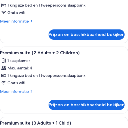
suite
1 kingsize bed en 1 tweepersoons slaapbank
(3
Gratis wifi
Adults)
Meer
Meer informatie
laden
details
over
Prijzen en beschikbaarheid bekijken
Premium
suite
(3
Alle
Een moderne slaapkamer met een hout
7
Adults)
Premium suite (2 Adults + 2 Children)
foto's
1 slaapkamer
voor
Max. aantal: 4
Premium
suite
1 kingsize bed en 1 tweepersoons slaapbank
(2
Gratis wifi
Adults
Meer
Meer informatie
+
details
2
over
Prijzen en beschikbaarheid bekijken
Premium
Children)
suite
laden
(2
Alle
Een moderne slaapkamer met een hout
7
Adults
Premium suite (3 Adults + 1 Child)
foto's
+