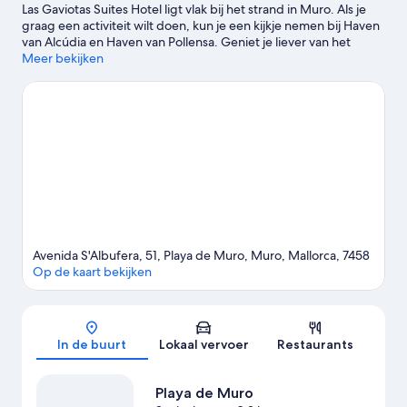
Las Gaviotas Suites Hotel ligt vlak bij het strand in Muro. Als je
graag een activiteit wilt doen, kun je een kijkje nemen bij Haven
van Alcúdia en Haven van Pollensa. Geniet je liever van het
buitenleven? Breng dan een bezoekje aan Playa de Muro en
Meer bekijken
Strand van Alcúdia. Wil je tijdens je bezoek graag van een
evenement of wedstrijd genieten? Bekijk wat Plaza de Toros of
Karting Can Picafort op het programma heeft staan. Jetskiën en
kajakken zijn geweldige manieren om van het water te
genieten. Je kunt ook kiezen voor een avontuurlijke activiteit in
de buurt, zoals paardrijden of mountainbiken.
Bekijk onze
reisgids voor Muro
Avenida S'Albufera, 51, Playa de Muro, Muro, Mallorca, 7458
Op de kaart bekijken
Kaart
In de buurt
Lokaal vervoer
Restaurants
Playa de Muro