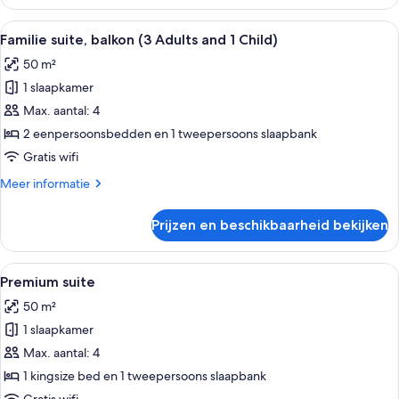
suite,
balkon
Alle
Een moderne hotelkamer met een groo
7
(3
Familie suite, balkon (3 Adults and 1 Child)
foto's
Adults)
50 m²
voor
1 slaapkamer
Familie
suite,
Max. aantal: 4
balkon
2 eenpersoonsbedden en 1 tweepersoons slaapbank
(3
Gratis wifi
Adults
Meer
Meer informatie
and
details
1
over
Prijzen en beschikbaarheid bekijken
Familie
Child)
suite,
laden
balkon
Alle
Een moderne slaapkamer met een hout
9
(3
Premium suite
foto's
Adults
50 m²
and
voor
1
1 slaapkamer
Premium
Child)
suite
Max. aantal: 4
laden
1 kingsize bed en 1 tweepersoons slaapbank