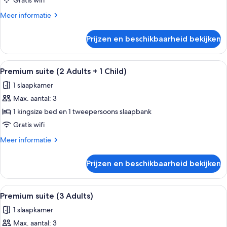
Gratis wifi
Meer
Meer informatie
details
over
Prijzen en beschikbaarheid bekijken
Premium
suite
Alle
Een moderne slaapkamer met een hout
7
Premium suite (2 Adults + 1 Child)
foto's
1 slaapkamer
voor
Max. aantal: 3
Premium
suite
1 kingsize bed en 1 tweepersoons slaapbank
(2
Gratis wifi
Adults
Meer
Meer informatie
+
details
1
over
Prijzen en beschikbaarheid bekijken
Premium
Child)
suite
laden
(2
Alle
Een moderne slaapkamer met een hout
7
Adults
Premium suite (3 Adults)
foto's
+
1 slaapkamer
1
voor
Child)
Max. aantal: 3
Premium