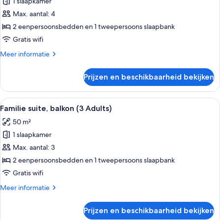
1 slaapkamer
Familie
Child)
suite,
Max. aantal: 4
balkon
2 eenpersoonsbedden en 1 tweepersoons slaapbank
(2
Gratis wifi
Adults
Meer
Meer informatie
and
details
2
over
Prijzen en beschikbaarheid bekijken
Familie
Children)
suite,
laden
balkon
Alle
Een moderne hotelkamer met een groo
7
(2
Familie suite, balkon (3 Adults)
foto's
Adults
50 m²
and
voor
2
1 slaapkamer
Familie
Children)
suite,
Max. aantal: 3
balkon
2 eenpersoonsbedden en 1 tweepersoons slaapbank
(3
Gratis wifi
Adults)
Meer
Meer informatie
laden
details
over
Prijzen en beschikbaarheid bekijken
Familie