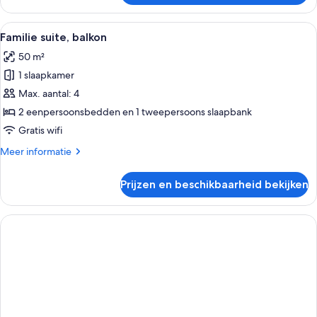
balkon,
uitzicht
Alle
Een moderne hotelkamer met een groo
7
op
Familie suite, balkon
foto's
zwembad
50 m²
voor
1 slaapkamer
Familie
suite,
Max. aantal: 4
balkon
2 eenpersoonsbedden en 1 tweepersoons slaapbank
laden
Gratis wifi
Meer
Meer informatie
details
over
Prijzen en beschikbaarheid bekijken
Familie
suite,
balkon