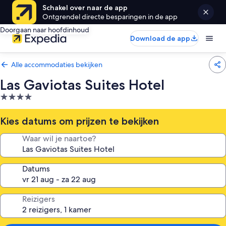
Schakel over naar de app
Ontgrendel directe besparingen in de app
Doorgaan naar hoofdinhoud
Download de app
Alle accommodaties bekijken
Las Gaviotas Suites Hotel
4.0-
sterrenaccommodatie
Kies datums om prijzen te bekijken
Waar wil je naartoe?
Datums
Reizigers