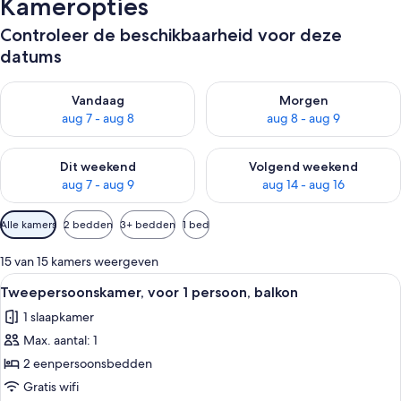
Kameropties
Controleer de beschikbaarheid voor deze
datums
De beschikbaarheid controleren voor vanavond aug 7 - aug 8
De beschikbaarheid controler
Vandaag
Morgen
aug 7 - aug 8
aug 8 - aug 9
De beschikbaarheid controleren voor dit weekend aug 7 - aug
De beschikbaarheid controler
Dit weekend
Volgend weekend
aug 7 - aug 9
aug 14 - aug 16
Beschikbare
Alle kamers
2 bedden
3+ bedden
1 bed
filters
voor
15 van 15 kamers weergeven
kamers
Alle
Een moderne hotelkamer met een groo
4
Tweepersoonskamer, voor 1 persoon, balkon
foto's
1 slaapkamer
voor
Max. aantal: 1
Tweepersoonskamer,
voor
2 eenpersoonsbedden
1
Gratis wifi