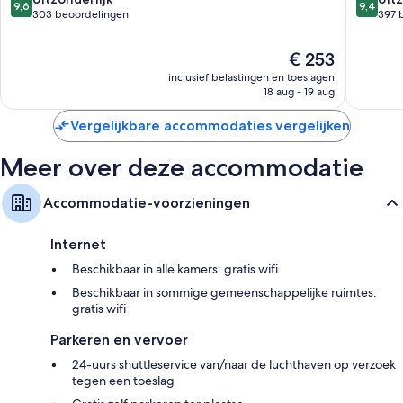
Andere gemakken in alle kamers zijn o.a.:
9,6
9,4
Only
Only
van
van
303 beoordelingen
397 
Alcúdia
Alcúdia
10,
10,
Hypoallergeen beddengoed en donzen dekbedden
Uitzonderlijk,
Uitzonder
De
€ 253
Badkamers met regendouches en gratis toiletartikelen
303
397
prijs
inclusief belastingen en toeslagen
beoordelingen
beoorde
Lcd-televisies van 19 inch met satellietzenders
is
18 aug - 19 aug
€ 253
(kleding)kasten, dagelijkse schoonmaakservice en bureaus
Vergelijkbare accommodaties vergelijken
Meer over deze accommodatie
Accommodatie-voorzieningen
Internet
Beschikbaar in alle kamers: gratis wifi
Beschikbaar in sommige gemeenschappelijke ruimtes:
gratis wifi
Parkeren en vervoer
24-uurs shuttleservice van/naar de luchthaven op verzoek
tegen een toeslag