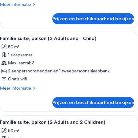
persoon,
Meer
Meer informatie
balkon
details
laden
over
Prijzen en beschikbaarheid bekijken
Tweepersoonskamer,
voor
1
Alle
Een moderne hotelkamer met een groo
7
persoon,
Familie suite, balkon (2 Adults and 1 Child)
foto's
balkon
50 m²
voor
1 slaapkamer
Familie
suite,
Max. aantal: 3
balkon
2 eenpersoonsbedden en 1 tweepersoons slaapbank
(2
Gratis wifi
Adults
Meer
Meer informatie
and
details
1
over
Prijzen en beschikbaarheid bekijken
Familie
Child)
suite,
laden
balkon
Alle
Een moderne hotelkamer met een groo
7
(2
Familie suite, balkon (2 Adults and 2 Children)
foto's
Adults
50 m²
and
voor
1