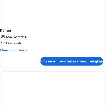
Kamer
Max. aantal: 4
Gratis wifi
Meer
Meer informatie
details
over
Prijzen en beschikbaarheid bekijken
Kamer