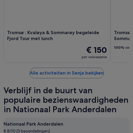
Tromsø : Kvaløya & Sommarøy begeleide
Tromsø F
Fjord Tour met lunch
Sommar
€ 150
100%
van o
per volwassene
Alle activiteiten in Senja bekijken
Verblijf in de buurt van
populaire bezienswaardigheden
in Nationaal Park Anderdalen
Nationaal Park Anderdalen
8.8/10 (3 beoordelingen)