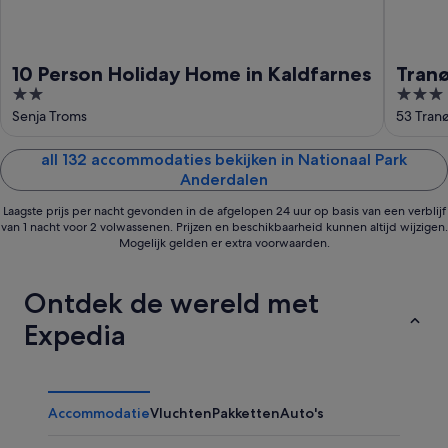
10 Person Holiday Home in Kaldfarnes
Tran
2
3
out
out
Senja Troms
53 Tran
of
of
5
5
all 132 accommodaties bekijken in Nationaal Park
Anderdalen
Laagste prijs per nacht gevonden in de afgelopen 24 uur op basis van een verblijf
van 1 nacht voor 2 volwassenen. Prijzen en beschikbaarheid kunnen altijd wijzigen.
Mogelijk gelden er extra voorwaarden.
Ontdek de wereld met
Expedia
Accommodatie
Vluchten
Pakketten
Auto's