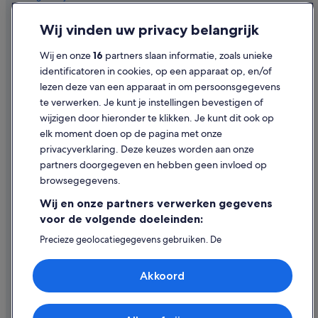
Privacy
Wij vinden uw privacy belangrijk
Cookies
Wij en onze
16
partners slaan informatie, zoals unieke
Gebruiksvoorwaarden
identificatoren in cookies, op een apparaat op, en/of
lezen deze van een apparaat in om persoonsgegevens
Juridische informatie/Contact
te verwerken. Je kunt je instellingen bevestigen of
Inhoudsrichtlijnen en inhoud rapporteren
wijzigen door hieronder te klikken. Je kunt dit ook op
elk moment doen op de pagina met onze
Hulp
privacyverklaring. Deze keuzes worden aan onze
partners doorgegeven en hebben geen invloed op
Contact
browsegegevens.
Je boeking wijzigen of annuleren
Wij en onze partners verwerken gegevens
Restitutieproces en tijdsbestek
voor de volgende doeleinden:
Boek een vlucht met airlinetegoed
Precieze geolocatiegegevens gebruiken. De
apparaatkenmerken actief scannen ter identificatie.
Internationale reisdocumenten
Informatie op een apparaat opslaan en/of openen.
Akkoord
Gepersonaliseerde advertenties en content, advertentie-
en contentmetingen, doelgroepenonderzoek en
ontwikkeling van diensten.
Partnerlijst (derden)