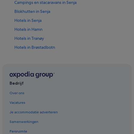
Campings en stacaravans in Senja
Blokhutten in Senja
Hotels in Senja
Hotels in Hamn
Hotels in Tranøy
Hotels in Brøstadbotn
Hotels in Sifjord
Hotels in Finnsnes
Thon Hotels in Senja
Bedrijf
Over ons
Vacatures
Je accommodatie adverteren
Samenwerkingen
Persruimte