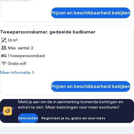
in
details
4-
over
Prijzen en beschikbaarheid bekijken
Slaapzaal,
bed
gemengde
Mixed
slaapzaal
Alle
Een hotelkamer met een bed, een klein
Dorm)
7
(Bed
Tweepersoonskamer, gedeelde badkamer
foto's
in
laden
16 m²
4-
voor
bed
Max. aantal: 2
Tweepersoonskamer,
Mixed
gedeelde
1 tweepersoonsbed
Dorm)
badkamer
Gratis wifi
laden
Meer
Meer informatie
details
over
Prijzen en beschikbaarheid bekijken
Tweepersoonskamer,
gedeelde
badkamer
Meld je aan om de in aanmerking komende kortingen en
extra's te zien. Meer beloningen voor meer avonturen!
Aanmelden
Registreer je nu, gratis en voor niets