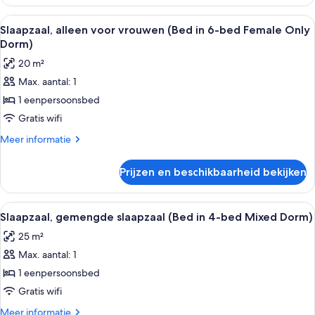
gemengde
Dorm)
slaapzaal
Alle
Een studentenkamer met stapelbedden,
11
laden
(Bed
Slaapzaal, alleen voor vrouwen (Bed in 6-bed Female Only
foto's
in
Dorm)
12-
voor
20 m²
bed
Slaapzaal,
Mixed
Max. aantal: 1
alleen
Dorm)
1 eenpersoonsbed
voor
vrouwen
Gratis wifi
(Bed
Meer
Meer informatie
in
details
over
6-
Prijzen en beschikbaarheid bekijken
Slaapzaal,
bed
alleen
Female
voor
Alle
Een studentenkamer met stapelbedden,
8
Only
vrouwen
Slaapzaal, gemengde slaapzaal (Bed in 4-bed Mixed Dorm)
foto's
(Bed
Dorm)
25 m²
in
voor
laden
6-
Max. aantal: 1
Slaapzaal,
bed
gemengde
1 eenpersoonsbed
Female
slaapzaal
Only
Gratis wifi
Dorm)
(Bed
Meer
Meer informatie