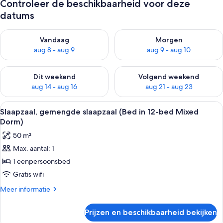
Controleer de beschikbaarheid voor deze
datums
De beschikbaarheid controleren voor vanavond aug 8 - aug 9
De beschikbaarheid controler
Vandaag
Morgen
aug 8 - aug 9
aug 9 - aug 10
De beschikbaarheid controleren voor dit weekend aug 14 - au
De beschikbaarheid controler
Dit weekend
Volgend weekend
aug 14 - aug 16
aug 21 - aug 23
Alle
Een slaapzaal met stapelbedden, een 
12
Slaapzaal, gemengde slaapzaal (Bed in 12-bed Mixed
foto's
Dorm)
voor
50 m²
Slaapzaal,
Max. aantal: 1
gemengde
1 eenpersoonsbed
slaapzaal
(Bed
Gratis wifi
in
Meer
Meer informatie
12-
details
over
bed
Prijzen en beschikbaarheid bekijken
Slaapzaal,
Mixed