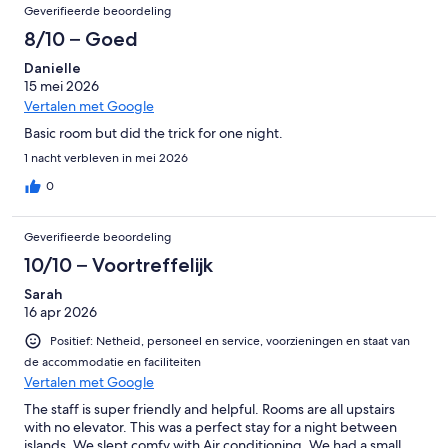
Beoordelingen
van
Geverifieerde beoordeling
184
8/10 – Goed
beoordelingen
Danielle
15 mei 2026
Vertalen met Google
Basic room but did the trick for one night.
1 nacht verbleven in mei 2026
0
Geverifieerde beoordeling
10/10 – Voortreffelijk
Sarah
16 apr 2026
Positief: Netheid, personeel en service, voorzieningen en staat van
de accommodatie en faciliteiten
Vertalen met Google
The staff is super friendly and helpful. Rooms are all upstairs
with no elevator. This was a perfect stay for a night between
islands. We slept comfy with Air conditioning. We had a small