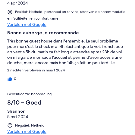
4 apr 2024
Positief: Netheid, personeel en service, staat van de accommodatie
en faciliteiten en comfort kamer
Vertalen met Google
Bonne auberge je recommande
Très bonne guest house dans l'ensemble. Le seul problème
pour moi c'est le check in a 14h Sachant que le vols french bee
arrivent a 5h du matin ça fait long a attendre après 23h de vol...
on m'a gardé mon sac a l'accueil et permis d'avoir accès a une
douche, merci encore mais bon 14h ça fait un peu tard. Le
personnel est super sympa le petit déjeuner très correct, je suis
2 nachten verbleven in maart 2024
content de mon séjour.
0
Geverifieerde beoordeling
8/10 – Goed
Shannon
5 mrt 2024
Negatief: Netheid
Vertalen met Google