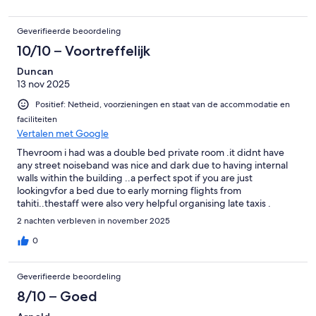
Geverifieerde beoordeling
10/10 – Voortreffelijk
Duncan
13 nov 2025
Positief: Netheid, voorzieningen en staat van de accommodatie en
faciliteiten
Vertalen met Google
Thevroom i had was a double bed private room .it didnt have
any street noiseband was nice and dark due to having internal
walls within the building ..a perfect spot if you are just
lookingvfor a bed due to early morning flights from
tahiti..thestaff were also very helpful organising late taxis .
Highly recomend...its also near the port good if u want to whale
2 nachten verbleven in november 2025
watch or snorkel.
0
Geverifieerde beoordeling
8/10 – Goed