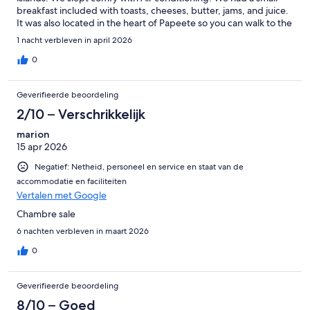
breakfast included with toasts, cheeses, butter, jams, and juice.
It was also located in the heart of Papeete so you can walk to the
brewery, food trucks, or the market at any time. Would highly
1 nacht verbleven in april 2026
recommend this place for anyone on a budget or anyone in
between islands for a night or two.
0
Geverifieerde beoordeling
2/10 – Verschrikkelijk
marion
15 apr 2026
Negatief: Netheid, personeel en service en staat van de
accommodatie en faciliteiten
Vertalen met Google
Chambre sale
6 nachten verbleven in maart 2026
0
Geverifieerde beoordeling
8/10 – Goed