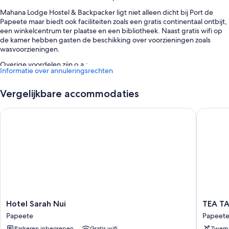
Mahana Lodge Hostel & Backpacker ligt niet alleen dicht bij Port de
Papeete maar biedt ook faciliteiten zoals een gratis continentaal ontbijt,
een winkelcentrum ter plaatse en een bibliotheek. Naast gratis wifi op
de kamer hebben gasten de beschikking over voorzieningen zoals
wasvoorzieningen.
Overige voordelen zijn o.a.:
Informatie over annuleringsrechten
Een bagageopslagruimte, hulp bij uitstapjes/tickets en een televisie
in de gemeenschappelijke ruimte
Vergelijkbare accommodaties
Conciërgeservices en een rookvrije accommodatie
Hotel Sarah Nui
TEA TAHI
Kamervoorzieningen
Alle kamers van Mahana Lodge Hostel & Backpacker bieden gemakken
zoals airconditioning en aparte zitruimtes en beschikken daarnaast over
faciliteiten zoals gratis wifi en aparte eetruimtes.
Andere voorzieningen zijn o.a.:
Gemeenschappelijke badkamers met douches
Aparte zitruimtes, aparte eetruimtes en gemeenschappelijke
Hotel
TEA
Hotel Sarah Nui
TEA TA
keukens
Sarah
TAHITI
Papeete
Papeet
Nui
Holidays
Parkeren inbegrepen
Gratis wifi
Zwem