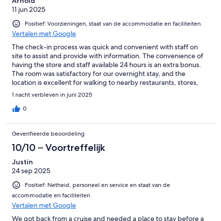
Arnold
11 jun 2025
Positief: Voorzieningen, staat van de accommodatie en faciliteiten
Vertalen met Google
The check-in process was quick and convenient with staff on
site to assist and provide with information. The convenience of
having the store and staff available 24 hours is an extra bonus.
The room was satisfactory for our overnight stay, and the
location is excellent for walking to nearby restaurants, stores,
ATM machines and local sites.
1 nacht verbleven in juni 2025
0
Geverifieerde beoordeling
10/10 – Voortreffelijk
Justin
24 sep 2025
Positief: Netheid, personeel en service en staat van de
accommodatie en faciliteiten
Vertalen met Google
We got back from a cruise and needed a place to stay before a