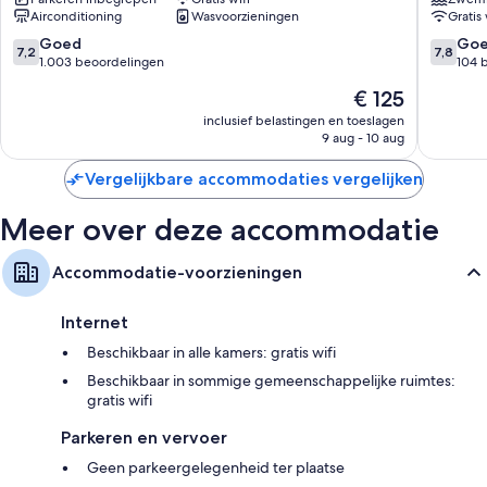
Papeete
Papeete
Airconditioning
Wasvoorzieningen
Gratis 
7.2
7.8
Goed
Go
7,2
7,8
van
van
1.003 beoordelingen
104 
10,
10,
De
€ 125
Goed,
Goed,
prijs
1.003
104
inclusief belastingen en toeslagen
is
9 aug - 10 aug
beoordelingen
beoorde
€ 125
Vergelijkbare accommodaties vergelijken
Meer over deze accommodatie
Accommodatie-voorzieningen
Internet
Beschikbaar in alle kamers: gratis wifi
Beschikbaar in sommige gemeenschappelijke ruimtes:
gratis wifi
Parkeren en vervoer
Geen parkeergelegenheid ter plaatse