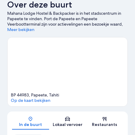
Over deze buurt
Mahana Lodge Hostel & Backpacker is in het stadscentrum in
Papeete te vinden. Port de Papeete en Papeete
Veerbootterminal zijn voor actievelingen een bezoekje waard,
terwijl wie zin heeft in een middagje winkelen bij Markt van
Meer bekijken
Papeete en Tamanu Winkelcentrum aan het juiste adres is.
Bekijk onze reisgids voor Papeete
Meer hostels in Papeete
BP 44983, Papeete, Tahiti
Op de kaart bekijken
Kaart
In de buurt
Lokaal vervoer
Restaurants