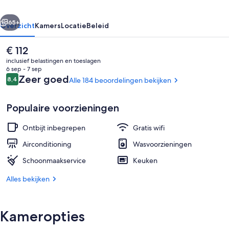
rige
Volgende
65+
Overzicht
Kamers
Locatie
Beleid
De
€ 112
huidige
inclusief belastingen en toeslagen
prijs
6 sep - 7 sep
is
Beoordelingen
Zeer goed
8,4
Alle 184 beoordelingen bekijken
8,4 op 10 –
€ 112
Populaire voorzieningen
Ontbijt inbegrepen
Gratis wifi
Voorkant van accommodatie
Airconditioning
Wasvoorzieningen
Schoonmaakservice
Keuken
Alles bekijken
Kameropties