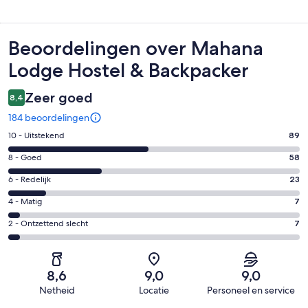
Beoordelingen
Beoordelingen over Mahana
Lodge Hostel & Backpacker
Zeer goed
8,4
184 beoordelingen
Gastenscore:
10 - Uitstekend
89
10
Gastenscore:
8 - Goed
58
-
8
Uitstekend.
Gastenscore:
6 - Redelijk
23
-
89
6
Goed.
Gastenscore:
4 - Matig
7
van
-
58
4
184
Redelijk.
Gastenscore:
2 - Ontzettend slecht
7
van
-
beoordelingen
23
2
184
Matig.
van
-
beoordelingen
7
184
Ontzettend
van
8,6
9,0
9,0
beoordelingen
slecht.
184
Netheid
Locatie
Personeel en service
7
beoordelingen