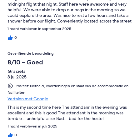
midnight flight that night. Staff here were awesome and very
helpful. We were able to drop our bags in the morning so we
could explore the area. Was nice to rest a few hours and take a
shower before our flight. Conveniently located across the street
from the cruise ship and a quick taxi ride to airport. There aren’t
1 nacht verbleven in september 2025
any frills as a hostel, but clean, quiet, and safe. Would highly
recommend as the staff were really nice and helpful!
0
Geverifieerde beoordeling
8/10 – Goed
Graciela
8 jul 2025
Positief: Netheid, voorzieningen en staat van de accommodatie en
faciliteiten
Vertalen met Google
This is my second time here The attendanr in the evening was
excellent and this is good The attendant in the morning was
terrible... unhelpful a lier Bad... bad for the hostel
1 nacht verbleven in juli 2025
0