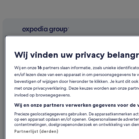
Bedrijf
Ontdekk
Wij vinden uw privacy belangr
Over ons
Reisgids Ne
Vacatures
Hotels in N
Wij en onze
16
partners slaan informatie, zoals unieke identificat
en/of lezen deze van een apparaat in om persoonsgegevens te ve
Je accommodatie adverteren
Vakantiehui
bevestigen of wijzigen door hieronder te klikken. Je kunt dit 
Samenwerkingen
Op vakantie
met onze privacyverklaring. Deze keuzes worden aan onze par
invloed op browsegegevens.
Persruimte
Binnenlands
Wij en onze partners verwerken gegevens voor de 
Adverteren
Autoverhuur
Precieze geolocatiegegevens gebruiken. De apparaatkenmerken actief
Andere acc
op een apparaat opslaan en/of openen. Gepersonaliseerde advertent
contentmetingen, doelgroepenonderzoek en ontwikkeling van dien
Partnerlijst (derden)