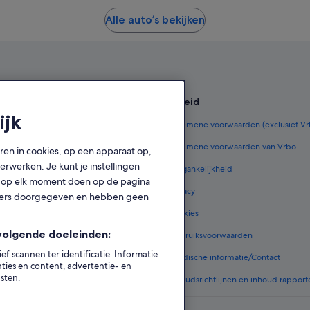
Alle auto’s bekijken
en
Beleid
ijk
derland
Algemene voorwaarden (exclusief V
ederland
Algemene voorwaarden van Vrbo
oren in cookies, op een apparaat op,
rwerken. Je kunt je instellingen
zen in Nederland
Toegankelijkheid
ook op elk moment doen op de pagina
 in Nederland
Privacy
tners doorgegeven en hebben geen
e vluchten
Cookies
volgende doeleinden:
 in Nederland
Gebruiksvoorwaarden
 scannen ter identificatie. Informatie
ommodatietypes
Juridische informatie/Contact
ies en content, advertentie- en
sten.
Inhoudsrichtlijnen en inhoud rapport