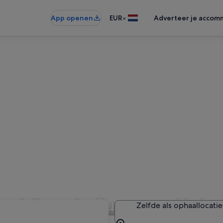
•
App openen
EUR
Adverteer je accom
edrijven in Europese Unie
Zelfde als ophaallocatie