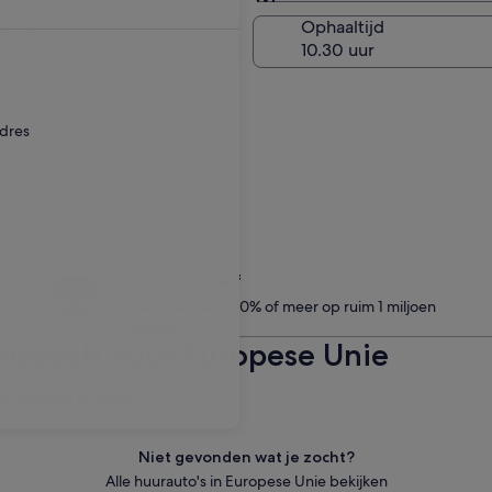
Zelfde als ophaallocatie
verdatum
Ophaaltijd
ug
eslag te betalen.
adres
Trakteer jezelf
Leden besparen 10% of meer op ruim 1 miljoen
huurauto's
odeals voor Europese Unie
r actuele prijzen.
Niet gevonden wat je zocht?
Alle huurauto's in Europese Unie bekijken