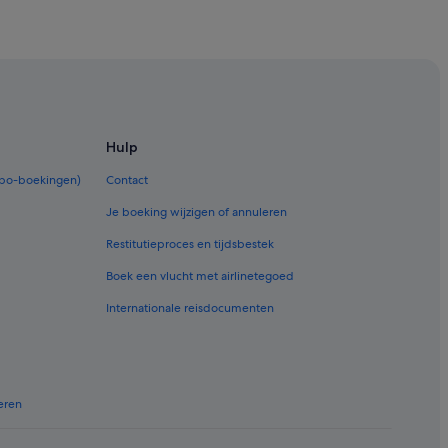
Hulp
rbo-boekingen)
Contact
Je boeking wijzigen of annuleren
Restitutieproces en tijdsbestek
Boek een vlucht met airlinetegoed
Internationale reisdocumenten
eren