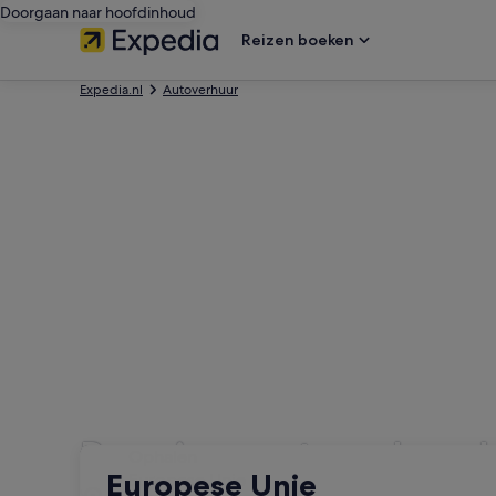
Doorgaan naar hoofdinhoud
Reizen boeken
Expedia.nl
Autoverhuur
Premium autoverhuurb
Ophalen
Ophalen
Europese Unie