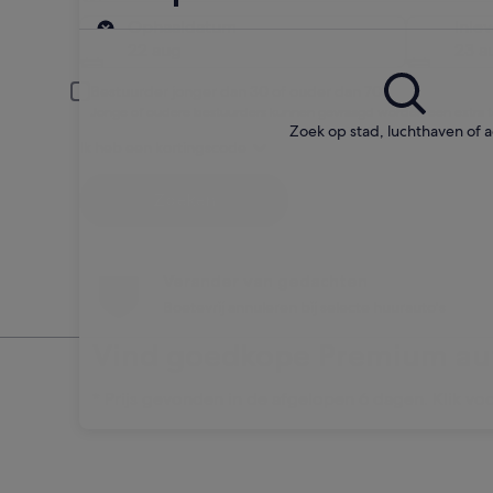
Ophalen
Ophaaldatum
Inle
22 aug
23 a
Bestuurder jonger dan 30 of ouder dan 70
Jonge of oudere bestuurders kunnen gevraagd worden een extra to
Zoek op stad, luchthaven of 
Ik heb een kortingscode
Zoeken
Verander van gedachten
Boetevrij annuleren bij selecte huurauto's
Vind goedkope Premium aut
* Prijs gevonden in de afgelopen 6 dagen. Klik voo