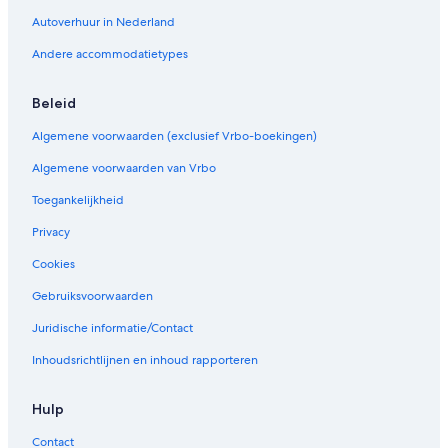
c
u
c
l
p
a
s
e
u
e
Autoverhuur in Nederland
c
s
x
r
Andere accommodatietypes
a
t
u
-
a
P
t
Beleid
u
i
n
o
Algemene voorwaarden (exclusief Vrbo-boekingen)
o
n
.
Algemene voorwaarden van Vrbo
L
o
Toegankelijkheid
w
Privacy
p
r
Cookies
i
c
Gebruiksvoorwaarden
e
s
Juridische informatie/Contact
.
Inhoudsrichtlijnen en inhoud rapporteren
Hulp
Contact