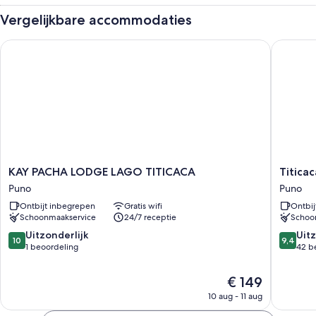
Vergelijkbare accommodaties
KAY PACHA LODGE LAGO TITICACA
Titicaca 
KAY
Titicaca
KAY PACHA LODGE LAGO TITICACA
Titicac
PACHA
Origins
Puno
Puno
LODGE
Perú
Ontbijt inbegrepen
Gratis wifi
Ontbij
LAGO
Puno
Schoonmaakservice
24/7 receptie
Schoo
TITICACA
Puno
10.0
9.4
Uitzonderlijk
Uitz
10
9,4
van
van
1 beoordeling
42 b
10,
10,
Uitzonderlijk,
Uitzonder
De
€ 149
1
42
prijs
10 aug - 11 aug
beoordeling
beoorde
is