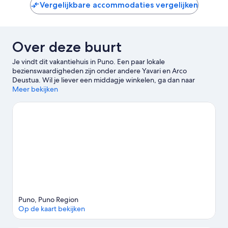
€ 149
Vergelijkbare accommodaties vergelijken
Over deze buurt
Je vindt dit vakantiehuis in Puno. Een paar lokale
bezienswaardigheden zijn onder andere Yavari en Arco
Deustua. Wil je liever een middagje winkelen, ga dan naar
Mercado Bellavista en Centrale markt van Puno. Wil je tijdens je
Meer bekijken
bezoek graag van een evenement of wedstrijd genieten? Bekijk
wat Estadio Enrique Torres Belón of Yanamayo Stadion op het
programma heeft staan. Maak van de gelegenheid gebruik om
de wateractiviteiten in de omgeving te ontdekken, zoals vissen.
Bekijk onze reisgids voor Puno
Meer vakantiehuizen in Puno
Puno, Puno Region
Op de kaart bekijken