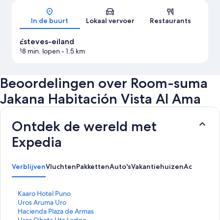
Kaart
In de buurt
Lokaal vervoer
Restaurants
Esteves-eiland
18 min. lopen
- 1.5 km
Beoordelingen over Room-suma
Jakana Habitación Vista Al Ama
Ontdek de wereld met
Expedia
Verblijven
Vluchten
Pakketten
Auto's
Vakantiehuizen
Activiteit
L
Kaaro Hotel Puno
i
L
Uros Aruma Uro
n
i
L
Hacienda Plaza de Armas
k
n
i
L
Uros Qhota Uta Lodge