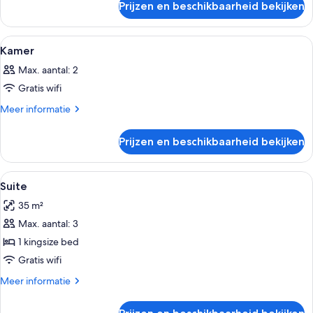
Prijzen en beschikbaarheid bekijken
Kamer
Alle
Een moderne slaapkamer met een bed, 
9
Kamer
foto's
Max. aantal: 2
voor
Gratis wifi
Kamer
laden
Meer
Meer informatie
details
over
Prijzen en beschikbaarheid bekijken
Kamer
Alle
Een moderne hotelkamer met een groo
6
Suite
foto's
35 m²
voor
Max. aantal: 3
Suite
laden
1 kingsize bed
Gratis wifi
Meer
Meer informatie
details
over