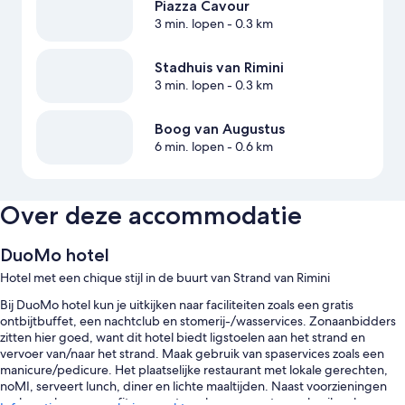
Piazza Cavour
3 min. lopen
- 0.3 km
Stadhuis van Rimini
3 min. lopen
- 0.3 km
Boog van Augustus
6 min. lopen
- 0.6 km
Over deze accommodatie
DuoMo hotel
Hotel met een chique stijl in de buurt van Strand van Rimini
Bij DuoMo hotel kun je uitkijken naar faciliteiten zoals een gratis
ontbijtbuffet, een nachtclub en stomerij-/wasservices. Zonaanbidders
zitten hier goed, want dit hotel biedt ligstoelen aan het strand en
vervoer van/naar het strand. Maak gebruik van spaservices zoals een
manicure/pedicure. Het plaatselijke restaurant met lokale gerechten,
noMI, serveert lunch, diner en lichte maaltijden. Naast voorzieningen
zoals een bar en een fitnesscentrum kunnen gasten gebruikmaken van