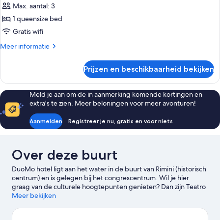
kamer
Max. aantal: 3
laden
1 queensize bed
Gratis wifi
Meer
Meer informatie
details
over
Prijzen en beschikbaarheid bekijken
Superior
kamer
Meld je aan om de in aanmerking komende kortingen en
extra's te zien. Meer beloningen voor meer avonturen!
Aanmelden
Registreer je nu, gratis en voor niets
Over deze buurt
DuoMo hotel ligt aan het water in de buurt van Rimini (historisch
centrum) en is gelegen bij het congrescentrum. Wil je hier
graag van de culturele hoogtepunten genieten? Dan zijn Teatro
Amintore Galli en Museo Nazionale del Motociclo echt een
Meer bekijken
bezoek waard. Een aantal andere attracties in de omgeving vind
je bij Italia in Miniatura en Reuzenrad van Rimini. Wil je tijdens je