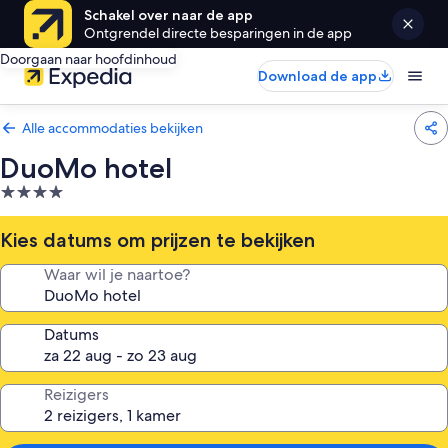
Schakel over naar de app
Ontgrendel directe besparingen in de app
Doorgaan naar hoofdinhoud
Download de app
Alle accommodaties bekijken
DuoMo hotel
4.0-
sterrenaccommodatie
Kies datums om prijzen te bekijken
Waar wil je naartoe?
Datums
Reizigers