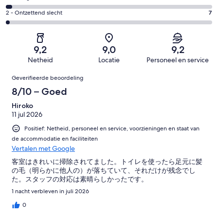
van
-
143
4
382
Redelijk.
Gastenscore:
2 - Ontzettend slecht
7
van
-
beoordelingen
27
2
382
Matig.
van
-
beoordelingen
10
382
Ontzettend
van
9,2
9,0
9,2
beoordelingen
slecht.
382
Netheid
Locatie
Personeel en service
7
beoordelingen
Beoordelingen
van
Geverifieerde beoordeling
382
8/10 – Goed
beoordelingen
Hiroko
11 jul 2026
Positief: Netheid, personeel en service, voorzieningen en staat van
de accommodatie en faciliteiten
Vertalen met Google
客室はきれいに掃除されてました。トイレを使ったら足元に髪
の毛（明らかに他人の）が落ちていて、それだけが残念でし
た。スタッフの対応は素晴らしかったです。
1 nacht verbleven in juli 2026
0