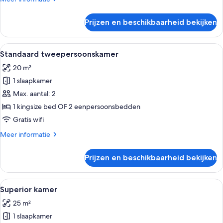
details
over
Prijzen en beschikbaarheid bekijken
Kamer
Alle
Een hotelkamer met twee bedden, een 
2
Standaard tweepersoonskamer
foto's
20 m²
voor
1 slaapkamer
Standaard
tweepersoonskamer
Max. aantal: 2
laden
1 kingsize bed OF 2 eenpersoonsbedden
Gratis wifi
Meer
Meer informatie
details
over
Prijzen en beschikbaarheid bekijken
Standaard
tweepersoonskamer
Alle
Een moderne hotelkamer met een groo
6
Superior kamer
foto's
25 m²
voor
1 slaapkamer
Superior