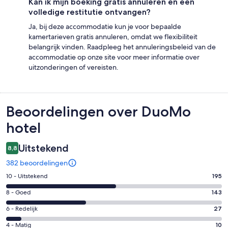
Kan ik mijn boeking gratis annuleren en een
volledige restitutie ontvangen?
Ja, bij deze accommodatie kun je voor bepaalde
kamertarieven gratis annuleren, omdat we flexibiliteit
belangrijk vinden. Raadpleeg het annuleringsbeleid van de
accommodatie op onze site voor meer informatie over
uitzonderingen of vereisten.
Beoordelingen
Beoordelingen over DuoMo
hotel
Uitstekend
8,8
382 beoordelingen
Gastenscore:
10 - Uitstekend
195
10
Gastenscore:
8 - Goed
143
-
8
Uitstekend.
Gastenscore:
6 - Redelijk
27
-
195
6
Goed.
Gastenscore:
4 - Matig
10