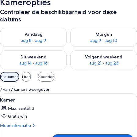
Kameropties
Controleer de beschikbaarheid voor deze
datums
De beschikbaarheid controleren voor vanavond aug 8 - aug 9
De beschikbaarheid controler
Vandaag
Morgen
aug 8 - aug 9
aug 9 - aug 10
De beschikbaarheid controleren voor dit weekend aug 14 - au
De beschikbaarheid controler
Dit weekend
Volgend weekend
aug 14 - aug 16
aug 21 - aug 23
Beschikbare
Alle kamers
1 bed
2 bedden
filters
voor
7 van 7 kamers weergeven
kamers
Alle
Een moderne hotelkamer met een bed, 
6
Kamer
foto's
Max. aantal: 3
voor
Gratis wifi
Kamer
laden
Meer
Meer informatie
details
over