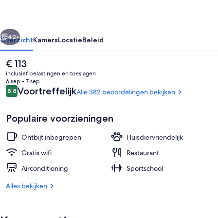
rige
Volgende
42+
Overzicht
Kamers
Locatie
Beleid
De
€ 113
huidige
inclusief belastingen en toeslagen
prijs
6 sep - 7 sep
is
Beoordelingen
Voortreffelijk
8,8
Alle 382 beoordelingen bekijken
8,8 op 10 –
€ 113
Populaire voorzieningen
Ontbijt inbegrepen
Huisdiervriendelijk
Buffet
Gratis wifi
Restaurant
Airconditioning
Sportschool
Alles bekijken