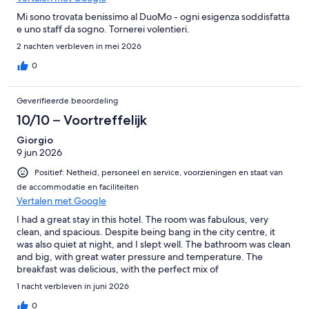
Mi sono trovata benissimo al DuoMo - ogni esigenza soddisfatta
e uno staff da sogno. Tornerei volentieri.
2 nachten verbleven in mei 2026
0
Geverifieerde beoordeling
10/10 – Voortreffelijk
Giorgio
9 jun 2026
Positief: Netheid, personeel en service, voorzieningen en staat van
de accommodatie en faciliteiten
Vertalen met Google
I had a great stay in this hotel. The room was fabulous, very
clean, and spacious. Despite being bang in the city centre, it
was also quiet at night, and I slept well. The bathroom was clean
and big, with great water pressure and temperature. The
breakfast was delicious, with the perfect mix of
Mediterranean/Italian and Continental options! All products
1 nacht verbleven in juni 2026
were fresh and made on the spot (including cappuccino and
coffee). The staff were kind and very professional. I recommend
0