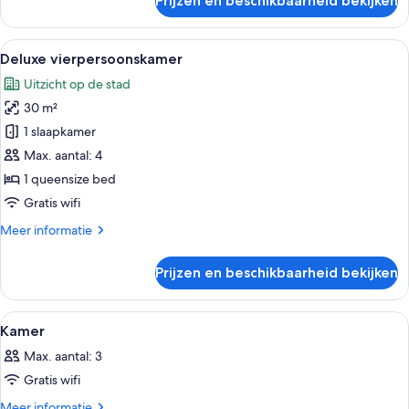
Prijzen en beschikbaarheid bekijken
Suite
Alle
Hotelkamer met een groot bed, een ro
4
Deluxe vierpersoonskamer
foto's
Uitzicht op de stad
voor
30 m²
Deluxe
vierpersoonskamer
1 slaapkamer
laden
Max. aantal: 4
1 queensize bed
Gratis wifi
Meer
Meer informatie
details
over
Prijzen en beschikbaarheid bekijken
Deluxe
vierpersoonskamer
Alle
Een moderne hotelkamer met een groot
16
Kamer
foto's
Max. aantal: 3
voor
Gratis wifi
Kamer
laden
Meer
Meer informatie