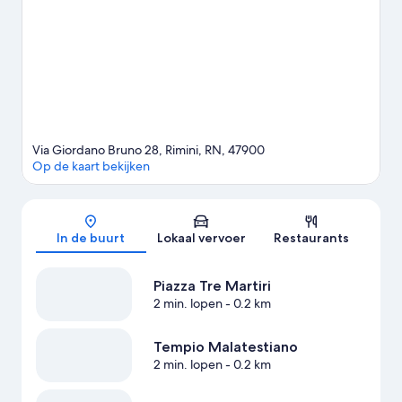
bezoek graag van een evenement of wedstrijd genieten? Bekijk
wat Misano World Circuit Marco Simoncelli of Rimini Stadion op
het programma heeft staan. Ontdek de wateractiviteiten in de
omgeving. Er zijn namelijk tal van faciliteiten in de buurt,
bijvoorbeeld voor snorkelen en windsurfen. Je kunt ook de
natuur in trekken en deelnemen aan een ecotour en
mountainbiken.
Bekijk onze reisgids voor Rimini
Via Giordano Bruno 28, Rimini, RN, 47900
Op de kaart bekijken
Kaart
In de buurt
Lokaal vervoer
Restaurants
Piazza Tre Martiri
2 min. lopen
- 0.2 km
Tempio Malatestiano
2 min. lopen
- 0.2 km