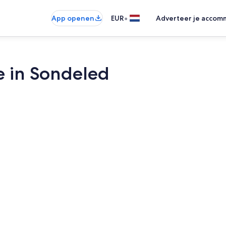
•
App openen
EUR
Adverteer je accom
e in Sondeled