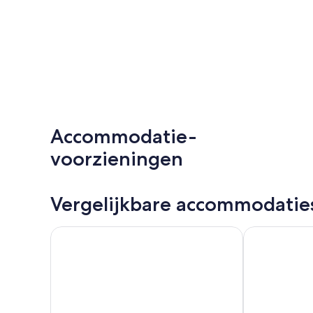
Accommodatie-
voorzieningen
Vergelijkbare accommodatie
5 Person Holiday Home in Risor
10 Person Ho