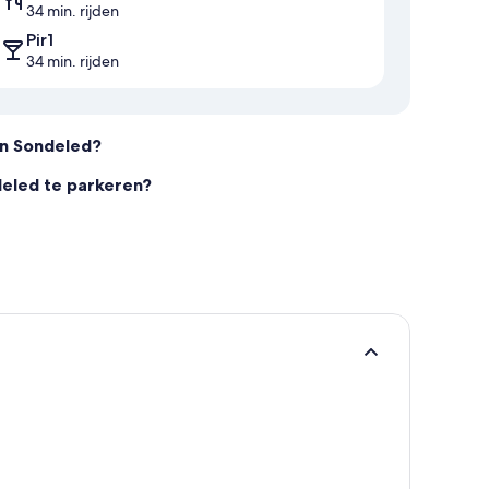
34 min. rijden
Pir1
34 min. rijden
in Sondeled?
deled te parkeren?