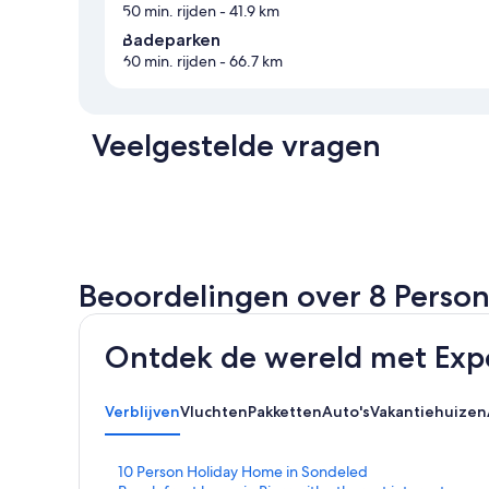
50 min. rijden
- 41.9 km
Badeparken
60 min. rijden
- 66.7 km
Veelgestelde vragen
Beoordelingen over 8 Perso
Ontdek de wereld met Exp
Verblijven
Vluchten
Pakketten
Auto's
Vakantiehuizen
L
10 Person Holiday Home in Sondeled