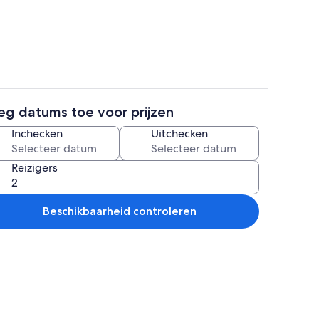
ruimte
Huis | Exterieur
eg datums toe voor prijzen
eur
Huis | 4 slaapkamers, individueel gem
Inchecken
Uitchecken
Reizigers
Beschikbaarheid controleren