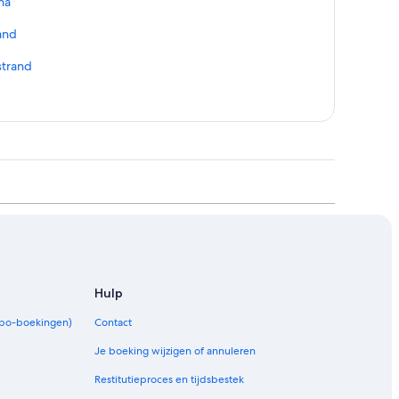
na
and
strand
Hulp
rbo-boekingen)
Contact
Je boeking wijzigen of annuleren
Restitutieproces en tijdsbestek