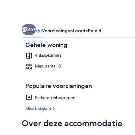
26+
Overzicht
Voorzieningen
Locatie
Beleid
Gehele woning
4 slaapkamers
Max. aantal: 8
Huis | Privé
Populaire voorzieningen
Parkeren inbegrepen
Alles bekijken
Over deze accommodatie