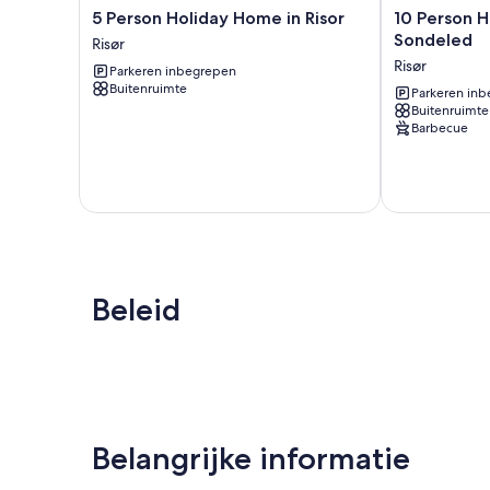
5
10
5 Person Holiday Home in Risor
10 Person H
Person
Person
Sondeled
Risør
Holiday
Holiday
Risør
Parkeren inbegrepen
Home
Home
Buitenruimte
in
in
Parkeren in
Buitenruimte
Risor
Sondeled
Barbecue
Risør
Risør
Beleid
Belangrijke informatie