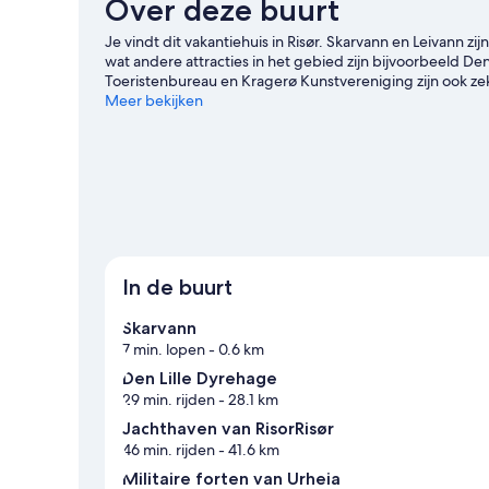
Over deze buurt
Je vindt dit vakantiehuis in Risør. Skarvann en Leivann
wat andere attracties in het gebied zijn bijvoorbeeld D
Toeristenbureau en Kragerø Kunstvereniging zijn ook z
Meer bekijken
Meer vakantiehuizen in Risør
In de buurt
Skarvann
7 min. lopen
- 0.6 km
Den Lille Dyrehage
29 min. rijden
- 28.1 km
Jachthaven van RisorRisør
46 min. rijden
- 41.6 km
Militaire forten van Urheia