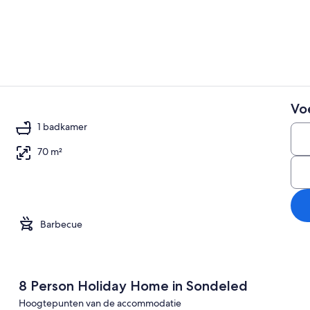
Huis | Woon
Vo
Huis | Exteri
1 badkamer
70 m²
keuken
Barbecue
8 Person Holiday Home in Sondeled
Hoogtepunten van de accommodatie