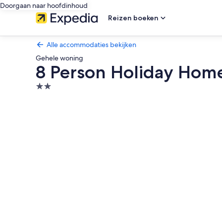
Doorgaan naar hoofdinhoud
Reizen boeken
Alle accommodaties bekijken
Gehele woning
8 Person Holiday Hom
2.0-
sterrenaccommodatie
Fotogalerie
voor
8
Person
Holiday
Home
in
Sondeled