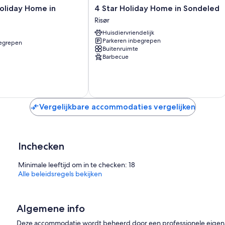
4
oliday Home in
4 Star Holiday Home in Sondeled
Star
Risør
Holiday
Huisdiervriendelijk
Home
Parkeren inbegrepen
begrepen
in
Buitenruimte
Sondeled
Barbecue
Risør
Vergelijkbare accommodaties vergelijken
Inchecken
Minimale leeftijd om in te checken: 18
Alle beleidsregels bekijken
Algemene info
Deze accommodatie wordt beheerd door een professionele eigenaar