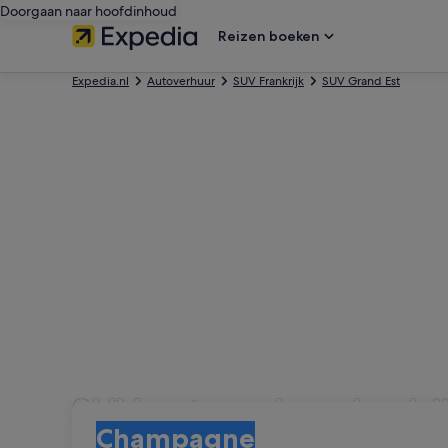
Doorgaan naar hoofdinhoud
Reizen boeken
Expedia.nl
Autoverhuur
SUV Frankrijk
SUV Grand Est
SUV autoverhuurbedri
Ophalen
Ophalen
Champagne