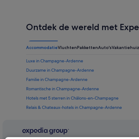
Ontdek de wereld met Expe
Accommodatie
Vluchten
Pakketten
Auto's
Vakantiehui
Luxe in Champagne-Ardenne
Duurzame in Champagne-Ardenne
Familie in Champagne-Ardenne
Romantische in Champagne-Ardenne
Hotels met 5 sterren in Châlons-en-Champagne
Relais & Chateaux-hotels in Champagne-Ardenne
Particuliere vakantiehuizen in Station Chalons-en-Champ
Boomhutten in Champagne-Ardenne
Hotels in de buurt van Wijnhuis Champagne Champion De