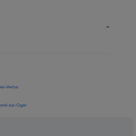
les-Vertus
Mesnil-sur-Oger
hampagne