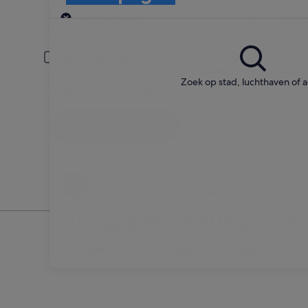
Ophalen
Ophaaldatum
Inle
23 aug
24 a
Bestuurder jonger dan 30 of ouder dan 70
Jonge of oudere bestuurders kunnen gevraagd worden een extra to
Zoek op stad, luchthaven of 
Ik heb een kortingscode
Zoeken
Verander van gedachten
Boetevrij annuleren bij selecte huurauto's
Vind goedkope SUV autode
* Prijs gevonden in de afgelopen 6 dagen. Klik voo