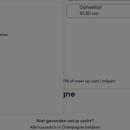
Zelfde als ophaallocatie
verdatum
Ophaaltijd
ug
eslag te betalen.
adres
Trakteer jezelf
Leden besparen 10% of meer op ruim 1 miljoen
huurauto's
als voor Champagne
r actuele prijzen.
Niet gevonden wat je zocht?
Alle huurauto's in Champagne bekijken