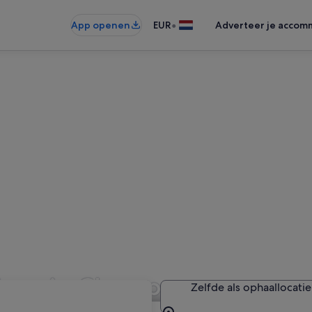
•
App openen
EUR
Adverteer je accom
jven in Champagne
Zelfde als ophaallocatie