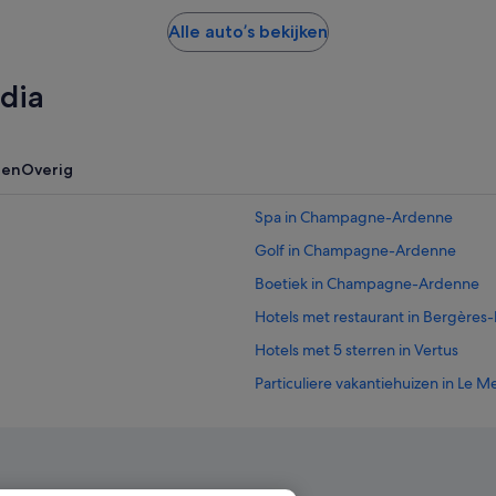
Alle auto’s bekijken
dia
zen
Overig
Spa in Champagne-Ardenne
Golf in Champagne-Ardenne
Boetiek in Champagne-Ardenne
Hotels met restaurant in Bergères-
Hotels met 5 sterren in Vertus
Particuliere vakantiehuizen in Le 
agne Mairy-sur-Marne
Appartementen in Châlons-en-C
Hotels in Villers-le-Château
nis
Hotels in Kanton Avize