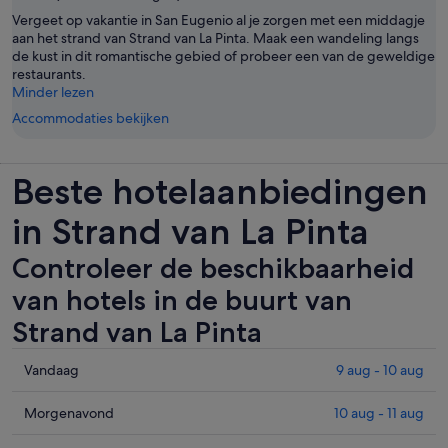
Vergeet op vakantie in San Eugenio al je zorgen met een middagje
aan het strand van Strand van La Pinta. Maak een wandeling langs
de kust in dit romantische gebied of probeer een van de geweldige
restaurants.
Minder lezen
Accommodaties bekijken
Beste hotelaanbiedingen
in Strand van La Pinta
Controleer de beschikbaarheid
van hotels in de buurt van
Strand van La Pinta
Controleer
Vandaag
9 aug - 10 aug
de
prijzen
Controleer
Morgenavond
10 aug - 11 aug
in
de