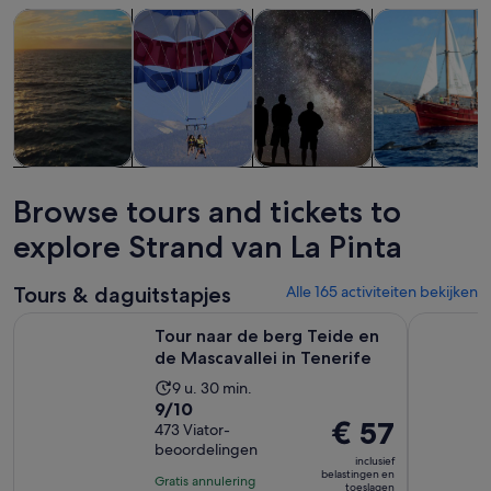
Opent een nieuwe tab
Opent een nieuwe tab
Opent e
Tours & daguitstapjes
Wateractiviteiten
Wilde dieren & natuur
Cruises & rond
Tours &
Wateractiviteiten
Wilde dieren &
Cruises &
daguitstapjes
natuur
rondvaarten
Browse tours and tickets to
explore Strand van La Pinta
Tours & daguitstapjes
Alle 165 activiteiten bekijken
Opent 
Tour naar de berg Teide en de Mascavallei in Tenerife
Tenerife: 
Tour naar de berg Teide en
de Mascavallei in Tenerife
De
9 u. 30 min.
9.0
9/10
activiteit
De
€ 57
van
473 Viator-
duurt
prijs
beoordelingen
10
9
inclusief
is
met
belastingen en
uur
Gratis annulering
toeslagen