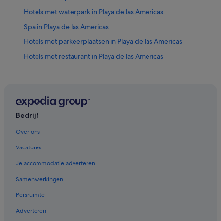
Hotels met waterpark in Playa de las Americas
Spa in Playa de las Americas
Hotels met parkeerplaatsen in Playa de las Americas
Hotels met restaurant in Playa de las Americas
All-Inclusive in El Duque
Hotels met zwembad in Costa Adeje
Hotels met uitzicht op zee in Costa Adeje
Familie in Costa Adeje
Bedrijf
Hotels met wifi in Costa Adeje
Over ons
Golf in Costa Adeje
Vacatures
Hotels met fitnessruimte in Costa Adeje
Je accommodatie adverteren
Hotels met sauna in Costa Adeje
Samenwerkingen
Budget in Costa Adeje
Persruimte
Hotels met casino in Costa Adeje
Adverteren
Luxe in Costa Adeje