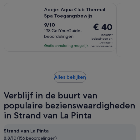
Opent een n
Adeje: Aqua Club Thermal Spa Toegangsbewijs
Tenerife: 
Adeje: Aqua Club Thermal
Spa Toegangsbewijs
9.0
De
€ 40
9/10
van
198 GetYourGuide-
prijs
inclusief
beoordelingen
10
is
belastingen en
toeslagen
met
€ 40
Gratis annulering mogelijk
per volwassene
198
per
beoordelingen
volwassene
Opent
Alles bekijken
een
nieuwe
Verblijf in de buurt van
tab
populaire bezienswaardigheden
in Strand van La Pinta
Strand van La Pinta
8.8/10 (156 beoordelingen)