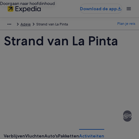
Doorgaan naar hoofdinhoud
Download de app
Plan je reis
Adeje
Strand van La Pinta
Strand van La Pinta
Afbeeldingen
van
Strand
5
van
La
Pinta
Verblijven
Vluchten
Auto's
Pakketten
Activiteiten