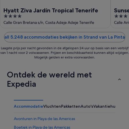
Hyatt Ziva Jardín Tropical Tenerife
Sunse
4
3
out
out
Calle Gran Bretana s/n, Costa Adeje Adeje Tenerife
Calle An
of
of
5
5
all 5.248 accommodaties bekijken in Strand van La Pinta
Laagste prijs per nacht gevonden in de afgelopen 24 uur op basis van een verblijf
van 1 nacht voor 2 volwassenen. Prijzen en beschikbaarheid kunnen altijd wijzigen.
Mogelijk gelden er extra voorwaarden.
Ontdek de wereld met
Expedia
Accommodatie
Vluchten
Pakketten
Auto's
Vakantiehuizen
Ov
Avonturen in Playa de las Americas
Boetiek in Playa de las Americas