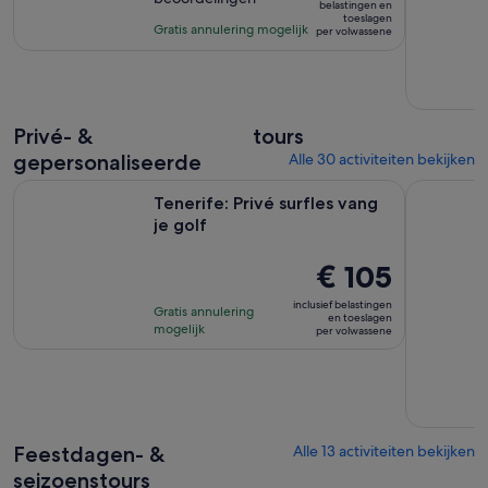
10
is
3
belastingen en
toeslagen
met
€ 95
uur
Gratis annulering mogelijk
per volwassene
60
per
beoordelingen
volwassene
Privé- &
tours
gepersonaliseerde
Alle 30 activiteiten bekijken
Opent een nieuwe tab
Tenerife: Privé surfles vang je golf
Tenerife: 
Tenerife: Privé surfles vang
je golf
De
€ 105
prijs
inclusief belastingen
Gratis annulering
is
en toeslagen
mogelijk
per volwassene
€ 105
per
volwassene
Feestdagen- &
Alle 13 activiteiten bekijken
seizoenstours