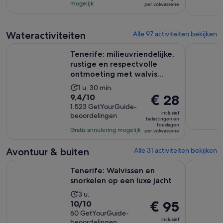
€ 57
473
mogelijk
en
per volwassene
per
beoordelingen
30
volwassene
minuten
Wateractiviteiten
Alle 97 activiteiten bekijken
Tenerife: milieuvriendelijke, rustige en respectvolle ontmoet
Tenerife Z
Tenerife: milieuvriendelijke,
rustige en respectvolle
ontmoeting met walvis...
De
1 u. 30 min.
9.4
De
€ 28
9,4/10
activiteit
van
1.523 GetYourGuide-
prijs
duurt
inclusief
beoordelingen
10
is
1
belastingen en
toeslagen
met
€ 28
uur
Gratis annulering mogelijk
per volwassene
1523
per
en
beoordelingen
volwassene
30
Avontuur & buiten
Alle 31 activiteiten bekijken
minuten
Opent een
Tenerife: Walvissen en snorkelen op een luxe jacht
Teide Nat
Tenerife: Walvissen en
snorkelen op een luxe jacht
De
3 u.
10.0
De
€ 95
10/10
activiteit
van
60 GetYourGuide-
prijs
duurt
inclusief
beoordelingen