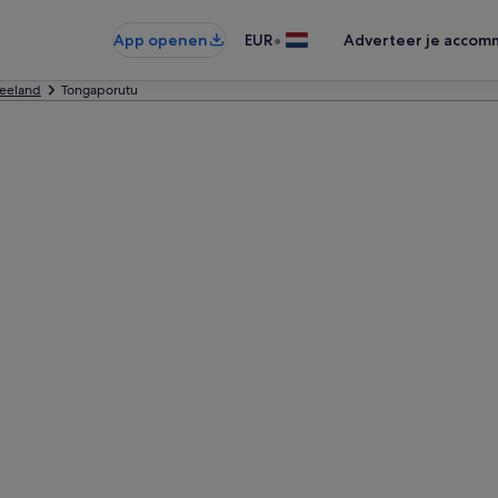
•
App openen
EUR
Adverteer je accom
eeland
Tongaporutu