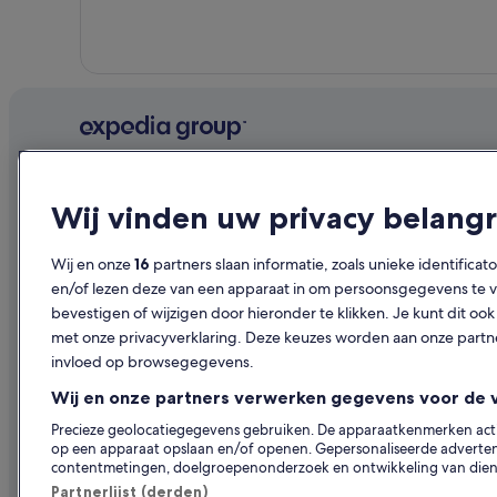
Bedrijf
Ontdekk
Wij vinden uw privacy belangr
Over ons
Reisgids Ne
Vacatures
Hotels in N
Wij en onze
16
partners slaan informatie, zoals unieke identificat
en/of lezen deze van een apparaat in om persoonsgegevens te ve
Je accommodatie adverteren
Vakantiehui
bevestigen of wijzigen door hieronder te klikken. Je kunt dit 
Samenwerkingen
Op vakantie
met onze privacyverklaring. Deze keuzes worden aan onze par
invloed op browsegegevens.
Persruimte
Binnenlands
Wij en onze partners verwerken gegevens voor de 
Adverteren
Autoverhuur
Precieze geolocatiegegevens gebruiken. De apparaatkenmerken actief
Andere acc
op een apparaat opslaan en/of openen. Gepersonaliseerde advertent
contentmetingen, doelgroepenonderzoek en ontwikkeling van dien
Partnerlijst (derden)