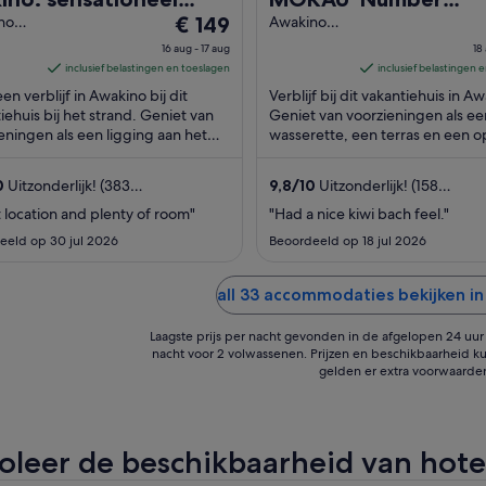
De
icht - in alle richtingen
no
€ 149
One'<br>Bach situat
Awakino
to
Waikato
prijs
minutes drive from
16 aug - 17 aug
18
is
inclusief belastingen en toeslagen
inclusief belastingen 
Mokau<br>1 Briscoe 
€ 149
en verblijf in Awakino bij dit
Verblijf bij dit vakantiehuis in A
Awakino
per
iehuis bij het strand. Geniet van
Geniet van voorzieningen als ee
eningen als een ligging aan het
nacht
wasserette, een terras en een 
, een tuin en een terras.
haard op de kamer. Gasten zijn 
van
beoordelingen ...
16
0
Uitzonderlijk! (383
9,8
/
10
Uitzonderlijk! (158
aug
delingen)
beoordelingen)
 location and plenty of room"
"Had a nice kiwi bach feel."
tot
eeld op 30 jul 2026
Beoordeeld op 18 jul 2026
17
aug
all 33 accommodaties bekijken i
Laagste prijs per nacht gevonden in de afgelopen 24 uur o
nacht voor 2 volwassenen. Prijzen en beschikbaarheid ku
gelden er extra voorwaarde
oleer de beschikbaarheid van hote