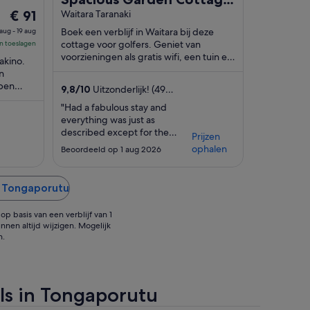
De
ed 5
€ 91
w/ woodburner
Waitara Taranaki
prijs
Boek een verblijf in Waitara bij deze
 aug - 19 aug
is
cottage voor golfers. Geniet van
en toeslagen
st
€ 91
voorzieningen als gratis wifi, een tuin en
wakino.
een wasserette. In de buurt vind je
per
n
trekpleisters ...
open
nacht
9,8
/
10
Uitzonderlijk! (49
in onze
van
beoordelingen)
"Had a fabulous stay and
18
everything was just as
aug
described except for the
Prijzen
tot
stunning gardens, they are so
ophalen
Beoordeeld op 1 aug 2026
beautiful. We will be back the
19
next time we are in Taranaki"
aug
n Tongaporutu
p basis van een verblijf van 1
nnen altijd wijzigen. Mogelijk
n.
ls in Tongaporutu