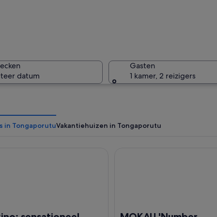
Een rotsf
hecken
Gasten
cteer datum
1 kamer, 2 reizigers
Een rotsf
s in Tongaporutu
Vakantiehuizen in Tongaporutu
 sensationeel uitzicht - in alle richtingen !!!
MOKAU 'Number One'<br>Bach
met grote rotsformaties en een strand.
ino: sensationeel
MOKAU 'Number