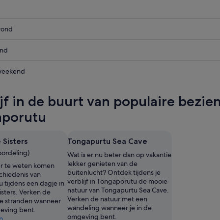
rutu
vond
d,
rutu
end
vond,
rutu
weekend
rutu
ijf in de buurt van populaire bezi
,
aporutu
,
 Sisters
Tongapurtu Sea Cave
oordeling)
Wat is er nu beter dan op vakantie
lekker genieten van de
er te weten komen
buitenlucht? Ontdek tijdens je
chiedenis van
verblijf in Tongaporutu de mooie
 tijdens een dagje in
natuur van Tongapurtu Sea Cave.
isters. Verken de
Verken de natuur met een
e stranden wanneer
wandeling wanneer je in de
geving bent.
omgeving bent.
n