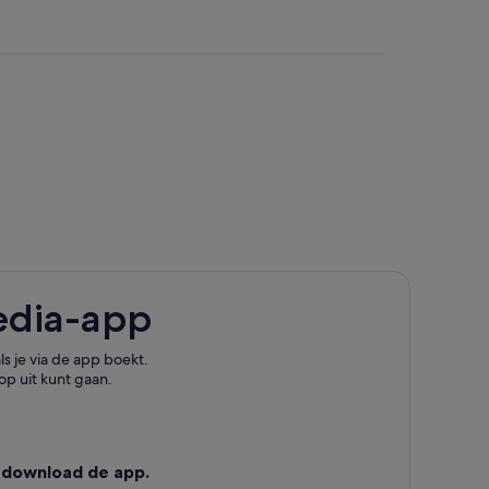
edia-app
s je via de app boekt.
op uit kunt gaan.
 download de app.