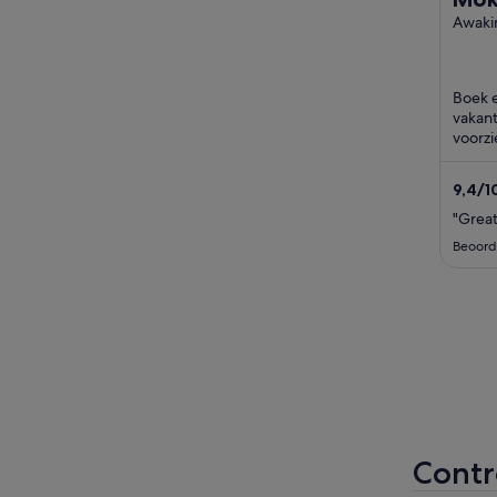
uitz
Awaki
Waika
!!!
Boek e
vakant
voorzi
strand
9,4
/
1
beoor
"Great
Beoord
Contr