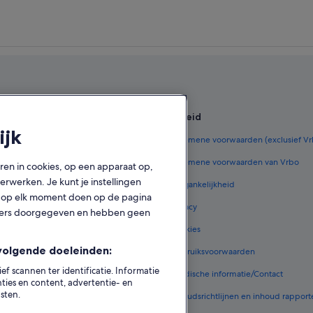
en
Beleid
ijk
derland
Algemene voorwaarden (exclusief V
ederland
Algemene voorwaarden van Vrbo
oren in cookies, op een apparaat op,
rwerken. Je kunt je instellingen
zen in Nederland
Toegankelijkheid
ook op elk moment doen op de pagina
 in Nederland
Privacy
tners doorgegeven en hebben geen
e vluchten
Cookies
volgende doeleinden:
 in Nederland
Gebruiksvoorwaarden
 scannen ter identificatie. Informatie
ommodatietypes
Juridische informatie/Contact
ies en content, advertentie- en
sten.
Inhoudsrichtlijnen en inhoud rapport