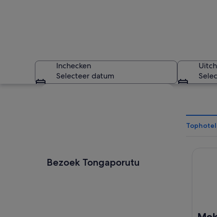
Inchecken
Uitc
Selecteer datum
Sele
Kaart verkennen
Tophotel
Mokino:
Een kustlandschap 
Bezoek Tongaporutu
Mok