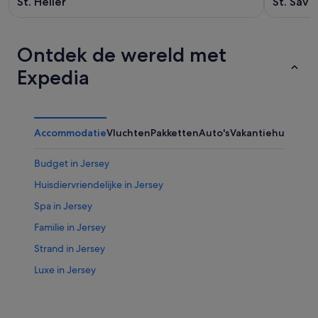
St. Helier
St. Savi
Ontdek de wereld met
Expedia
Accommodatie
Vluchten
Pakketten
Auto's
Vakantiehuizen
Ov
Budget in Jersey
Huisdiervriendelijke in Jersey
Spa in Jersey
Familie in Jersey
Strand in Jersey
Luxe in Jersey
Hotels in de buurt van Jersey Pearl
Hotels in de buurt van Dierentuin van Jersey