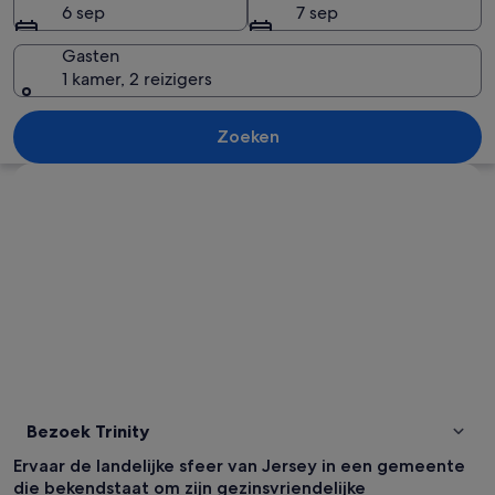
6 sep
7 sep
Gasten
1 kamer, 2 reizigers
Een historisch gebouw van steen, me
Zoeken
Kaart verkennen
Bezoek Trinity
Ervaar de landelijke sfeer van Jersey in een gemeente
die bekendstaat om zijn gezinsvriendelijke