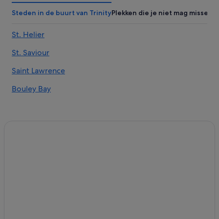
Hotels in Bouley Bay
Steden in de buurt van Trinity
Plekken die je niet mag missen
Hotels in Saint Mary
St. Helier
Hotels in St Aubin
St. Saviour
Hotels in St. Helier
Hotels in Grouville
Saint Lawrence
Hotels in Gorey
Bouley Bay
Hotels in Jersey
Hotels in de buurt van Jersey
Hotels in Trinity
Hotels in Bel Royal
Hotels in Saint Martin
Hotels in St. Peter
Handpicked Hotels in St. Helier
Particuliere vakantiehuizen in Jersey