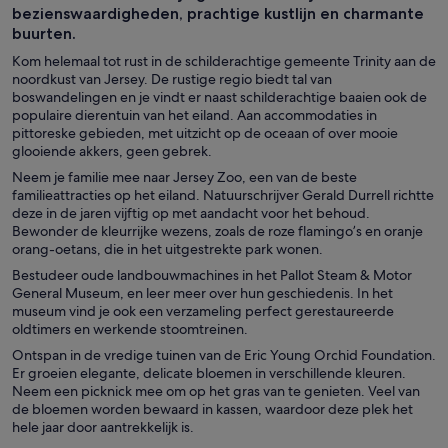
bezienswaardigheden, prachtige kustlijn en charmante
buurten.
Kom helemaal tot rust in de schilderachtige gemeente Trinity aan de
noordkust van Jersey. De rustige regio biedt tal van
boswandelingen en je vindt er naast schilderachtige baaien ook de
populaire dierentuin van het eiland. Aan accommodaties in
pittoreske gebieden, met uitzicht op de oceaan of over mooie
glooiende akkers, geen gebrek.
Neem je familie mee naar Jersey Zoo, een van de beste
familieattracties op het eiland. Natuurschrijver Gerald Durrell richtte
deze in de jaren vijftig op met aandacht voor het behoud.
Bewonder de kleurrijke wezens, zoals de roze flamingo’s en oranje
orang-oetans, die in het uitgestrekte park wonen.
Bestudeer oude landbouwmachines in het Pallot Steam & Motor
General Museum, en leer meer over hun geschiedenis. In het
museum vind je ook een verzameling perfect gerestaureerde
oldtimers en werkende stoomtreinen.
Ontspan in de vredige tuinen van de Eric Young Orchid Foundation.
Er groeien elegante, delicate bloemen in verschillende kleuren.
Neem een picknick mee om op het gras van te genieten. Veel van
de bloemen worden bewaard in kassen, waardoor deze plek het
hele jaar door aantrekkelijk is.