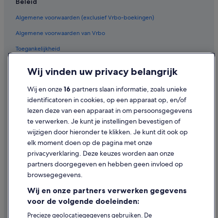
Beleid
Algemene voorwaarden (exclusief Vrbo-boekingen)
Algemene voorwaarden van Vrbo
Toegankelijkheid
Privacy
Wij vinden uw privacy belangrijk
Cookies
Wij en onze
16
partners slaan informatie, zoals unieke
Gebruiksvoorwaarden
identificatoren in cookies, op een apparaat op, en/of
lezen deze van een apparaat in om persoonsgegevens
Juridische informatie/Contact
te verwerken. Je kunt je instellingen bevestigen of
Inhoudsrichtlijnen en inhoud rapporteren
wijzigen door hieronder te klikken. Je kunt dit ook op
elk moment doen op de pagina met onze
Hulp
privacyverklaring. Deze keuzes worden aan onze
partners doorgegeven en hebben geen invloed op
Contact
browsegegevens.
Je boeking wijzigen of annuleren
Wij en onze partners verwerken gegevens
Restitutieproces en tijdsbestek
voor de volgende doeleinden:
Boek een vlucht met airlinetegoed
Precieze geolocatiegegevens gebruiken. De