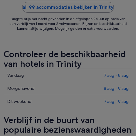
any more. Local snorkelling, fishing,
kleintje: ee
and beach area, also walking routes.
all 99 accommodaties bekijken in Trinity
tuinstoelen.
Would definitely come back."
Laagste prijs per nacht gevonden in de afgelopen 24 uur op basis van
een verblijf van 1 nacht voor 2 volwassenen. Prijzen en beschikbaarheid
kunnen altijd wijzigen. Mogelijk gelden er extra voorwaarden.
Controleer de beschikbaarheid
van hotels in Trinity
Prijzen
Vandaag
7 aug - 8 aug
in
Trinity
Prijzen
Morgenavond
8 aug - 9 aug
voor
in
vanavond,
Trinity
Prijzen
Dit weekend
7 aug - 9 aug
7
voor
in
aug
morgenavond,
Trinity
Verblijf in de buurt van
-
8
voor
8
aug
dit
populaire bezienswaardigheden
aug,
-
weekend,