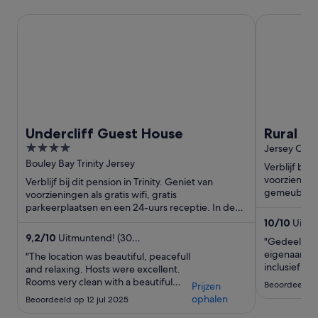
Undercliff Guest House
Rural Countr
Undercliff Guest House
Rural C
4
Breakfa
Jersey Chan
out
Bouley Bay Trinity Jersey
Verblijf bij 
of
voorzieningen
Verblijf bij dit pension in Trinity. Geniet van
5
gemeubileerd
voorzieningen als gratis wifi, gratis
trekpleisters
parkeerplaatsen en een 24-uurs receptie. In de
buurt vind je trekpleisters ...
10
/
10
Uitzon
beoordelin
9,2
/
10
Uitmuntend! (30
"Gedeelde 
beoordelingen)
eigenaar. Ei
"The location was beautiful, peacefull
inclusief bu
and relaxing. Hosts were excellent.
parkeerplaat
Rooms very clean with a beautiful
Beoordeeld o
Prijzen
aan om je v
selection of continental breakfast on
ophalen
Beoordeeld op 12 jul 2025
mogelijk te
the first day. You could not ask for
Geen minpu