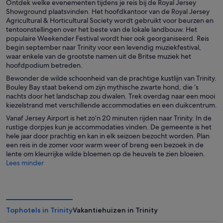
Ontdek welke evenementen tijdens je reis bij de Royal Jersey
Showground plaatsvinden. Het hoofdkantoor van de Royal Jersey
Agricultural & Horticultural Society wordt gebruikt voor beurzen en
tentoonstellingen over het beste van de lokale landbouw. Het
populaire Weekender Festival wordt hier ook georganiseerd. Reis
begin september naar Trinity voor een levendig muziekfestival,
waar enkele van de grootste namen uit de Britse muziek het
hoofdpodium betreden.
Bewonder de wilde schoonheid van de prachtige kustlijn van Trinity.
Bouley Bay staat bekend om zijn mythische zwarte hond, die ‘s
nachts door het landschap zou dwalen. Trek overdag naar een mooi
kiezelstrand met verschillende accommodaties en een duikcentrum.
Vanaf Jersey Airport is het zo’n 20 minuten rijden naar Trinity. In de
rustige dorpjes kun je accommodaties vinden. De gemeente is het
hele jaar door prachtig en kan in elk seizoen bezocht worden. Plan
een reis in de zomer voor warm weer of breng een bezoek in de
lente om kleurrijke wilde bloemen op de heuvels te zien bloeien.
Lees minder
Tophotels in Trinity
Vakantiehuizen in Trinity