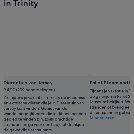
in Trinity
bekijken
9
7
aug,
aug
bekijken
-
9
aug,
bekijken
Dierentuin van Jersey
Pallot Steam and 
9.4/10 (239 beoordelingen)
Tijdens je vakantie in Tr
de galerijen in Pallot 
Zie tijdens je vakantie in Trinity de inheemse
Museum bekijken. Wand
en exotische dieren die je in Dierentuin van
stranden of breng een b
Jersey kunt vinden. Geniet van de
dit ontspannen gebied.
wandelmogelijkheden die in dit ontspannen
Minder lezen
gebied te vinden zijn, zoals prachtige
stranden, en ga voor een hapje of drankje in
de geweldige restaurants.