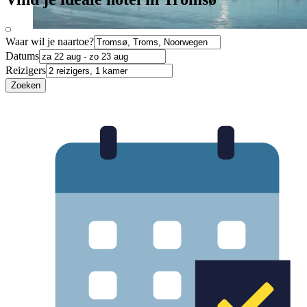
Waar wil je naartoe?
Datums
Reizigers
Zoeken