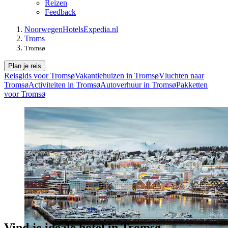
Reizen
Feedback
Noorwegen
Hotels
Expedia.nl
Troms
Tromsø
Plan je reis
Reisgids voor Tromsø
Vakantiehuizen in Tromsø
Vluchten naar
Tromsø
Activiteiten in Tromsø
Autoverhuur in Tromsø
Pakketten
voor Tromsø
Vind je ideale hotel in Tromsø