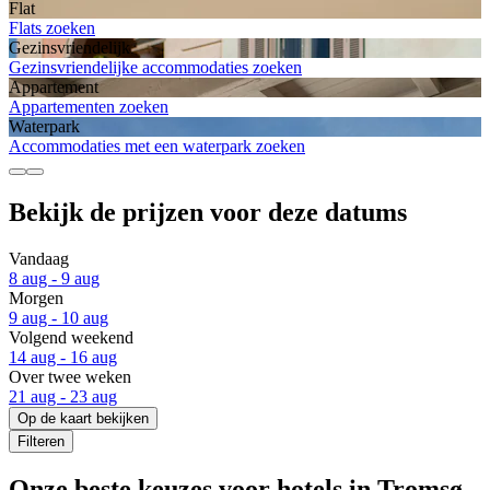
Flat
Flats zoeken
Gezinsvriendelijk
Gezinsvriendelijke accommodaties zoeken
Appartement
Appartementen zoeken
Waterpark
Accommodaties met een waterpark zoeken
Bekijk de prijzen voor deze datums
Vandaag
8 aug - 9 aug
Morgen
9 aug - 10 aug
Volgend weekend
14 aug - 16 aug
Over twee weken
21 aug - 23 aug
Op de kaart bekijken
Filteren
Onze beste keuzes voor hotels in Tromsø