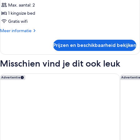
Max. aantal: 2
Comfort
tweepersoonskamer,
1 kingsize bed
1
Gratis wifi
kingsize
Meer
Meer informatie
bed
details
laden
over
Prijzen en beschikbaarheid bekijken
Comfort
tweepersoonskamer,
1
Misschien vind je dit ook leuk
kingsize
bed
Holiday Inn Express Utrecht - Papendorp by IHG
Moxy Ut
Advertentie
Advertenti