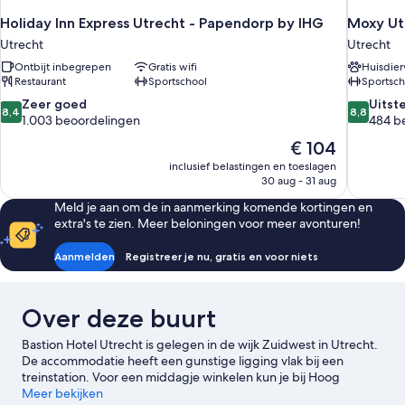
Holiday Inn Express Utrecht - Papendorp by IHG
Moxy Ut
Utrecht
Utrecht
Ontbijt inbegrepen
Gratis wifi
Huisdier
Restaurant
Sportschool
Sportsch
8.4
8.8
Zeer goed
Uitst
8,4
8,8
van
van
1.003 beoordelingen
484 b
10,
10,
De
€ 104
Zeer
Uitsteken
prijs
inclusief belastingen en toeslagen
goed,
484
is
30 aug - 31 aug
1.003
beoordel
€ 104
beoordelingen
Meld je aan om de in aanmerking komende kortingen en
extra's te zien. Meer beloningen voor meer avonturen!
Aanmelden
Registreer je nu, gratis en voor niets
Over deze buurt
Bastion Hotel Utrecht is gelegen in de wijk Zuidwest in Utrecht.
De accommodatie heeft een gunstige ligging vlak bij een
treinstation. Voor een middagje winkelen kun je bij Hoog
Catharijne en Voorstraat heerlijk rondstruinen, terwijl
Meer bekijken