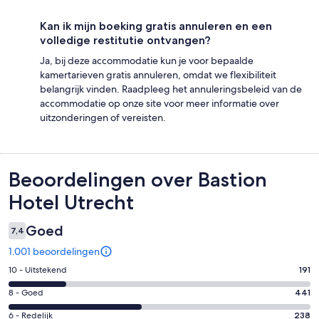
Kan ik mijn boeking gratis annuleren en een
volledige restitutie ontvangen?
Ja, bij deze accommodatie kun je voor bepaalde
kamertarieven gratis annuleren, omdat we flexibiliteit
belangrijk vinden. Raadpleeg het annuleringsbeleid van de
accommodatie op onze site voor meer informatie over
uitzonderingen of vereisten.
Beoordelingen
Beoordelingen over Bastion
Hotel Utrecht
Goed
7,4
1.001 beoordelingen
Gastenscore:
10 - Uitstekend
191
10
Gastenscore:
8 - Goed
441
-
8
Uitstekend.
Gastenscore:
6 - Redelijk
238