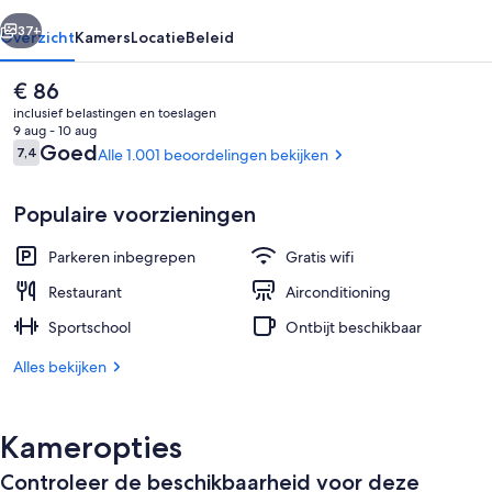
rige
Volgende
37+
Overzicht
Kamers
Locatie
Beleid
De
€ 86
huidige
inclusief belastingen en toeslagen
prijs
9 aug - 10 aug
is
Beoordelingen
Goed
7,4
Alle 1.001 beoordelingen bekijken
7,4 op 10 –
€ 86
Populaire voorzieningen
Parkeren inbegrepen
Gratis wifi
Dagelijks ontbijtbuffet (toeslag)
Restaurant
Airconditioning
Sportschool
Ontbijt beschikbaar
Alles bekijken
Kameropties
Controleer de beschikbaarheid voor deze