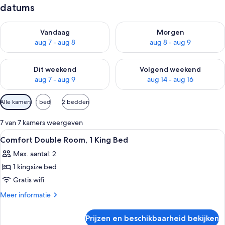
datums
De beschikbaarheid controleren voor vanavond aug 7 - aug 8
De beschikbaarheid controler
Vandaag
Morgen
aug 7 - aug 8
aug 8 - aug 9
De beschikbaarheid controleren voor dit weekend aug 7 - aug
De beschikbaarheid controler
Dit weekend
Volgend weekend
aug 7 - aug 9
aug 14 - aug 16
Beschikbare
Alle kamers
1 bed
2 bedden
filters
voor
7 van 7 kamers weergeven
kamers
Alle
Een kluis op de kamer, een bureau, een 
7
Comfort Double Room, 1 King Bed
foto's
Max. aantal: 2
voor
1 kingsize bed
Comfort
Double
Gratis wifi
Room,
Meer
Meer informatie
1
details
over
King
Prijzen en beschikbaarheid bekijken
Comfort