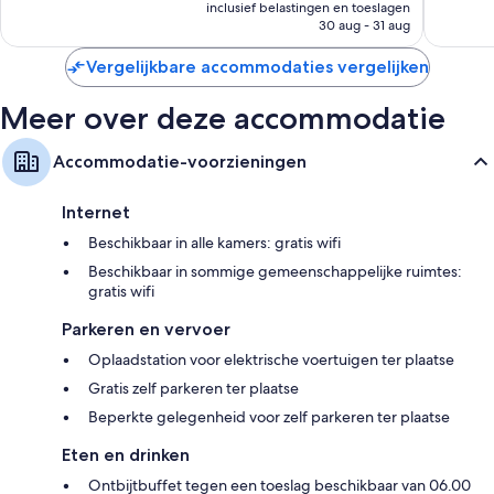
prijs
inclusief belastingen en toeslagen
1.003
beoorde
is
30 aug - 31 aug
beoordelingen
€ 104
Vergelijkbare accommodaties vergelijken
Meer over deze accommodatie
Accommodatie-voorzieningen
Internet
Beschikbaar in alle kamers: gratis wifi
Beschikbaar in sommige gemeenschappelijke ruimtes:
gratis wifi
Parkeren en vervoer
Oplaadstation voor elektrische voertuigen ter plaatse
Gratis zelf parkeren ter plaatse
Beperkte gelegenheid voor zelf parkeren ter plaatse
Eten en drinken
Ontbijtbuffet tegen een toeslag beschikbaar van 06.00