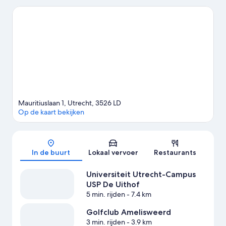
natuurliefhebbers juist bij Molencomplex Kinderdijk-Elshout en
Oudegracht hun hart kunnen ophalen. Als je tijdens je bezoek
wel zin hebt in een evenement of wedstrijd, kun je bij Stadion
Nieuw Galgenwaard terecht. Of overweeg anders een avondje
uit bij Tivoli.
Bekijk onze reisgids voor Utrecht
Mauritiuslaan 1, Utrecht, 3526 LD
Op de kaart bekijken
Kaart
In de buurt
Lokaal vervoer
Restaurants
Universiteit Utrecht-Campus
USP De Uithof
5 min. rijden
- 7.4 km
Golfclub Amelisweerd
3 min. rijden
- 3.9 km