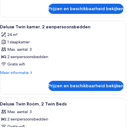
details
over
Prijzen en beschikbaarheid bekijken
Comfort
Twin
kamer,
Alle
Een hotelkamer met twee bedden, een 
6
2
Deluxe Twin kamer, 2 eenpersoonsbedden
foto's
eenpersoonsbedden
24 m²
voor
1 slaapkamer
Deluxe
Twin
Max. aantal: 3
kamer,
2 eenpersoonsbedden
2
Gratis wifi
eenpersoonsbedden
Meer
Meer informatie
laden
details
over
Prijzen en beschikbaarheid bekijken
Deluxe
Twin
kamer,
Alle
Een hotelkamer met twee bedden, een 
6
2
Deluxe Twin Room, 2 Twin Beds
foto's
eenpersoonsbedden
Max. aantal: 3
voor
2 eenpersoonsbedden
Deluxe
Twin
Gratis wifi