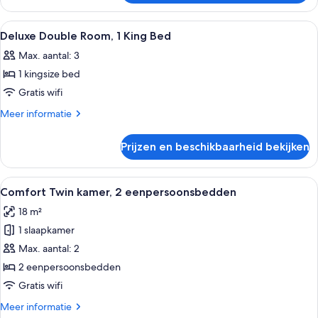
Bed
Double
laden
Room,
Alle
Een hotelkamer met een groot bed, rod
6
1
Deluxe Double Room, 1 King Bed
foto's
King
Max. aantal: 3
Bed
voor
1 kingsize bed
Deluxe
Double
Gratis wifi
Room,
Meer
Meer informatie
1
details
over
King
Prijzen en beschikbaarheid bekijken
Deluxe
Bed
Double
laden
Room,
Alle
Een hotelkamer met twee bedden, een 
5
1
Comfort Twin kamer, 2 eenpersoonsbedden
foto's
King
18 m²
Bed
voor
1 slaapkamer
Comfort
Twin
Max. aantal: 2
kamer,
2 eenpersoonsbedden
2
Gratis wifi
eenpersoonsbedden
Meer
Meer informatie
laden