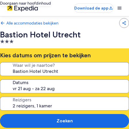
Doorgaan naar hoofdinhoud
Download de app
Alle accommodaties bekijken
Bastion Hotel Utrecht
3.0-
sterrenaccommodatie
Kies datums om prijzen te bekijken
Waar wil je naartoe?
Datums
Reizigers
Zoeken