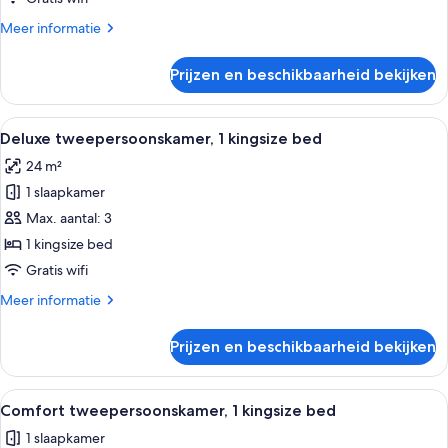
Room,
Meer
Meer informatie
2
details
over
Twin
Prijzen en beschikbaarheid bekijken
Deluxe
Beds
Twin
laden
Room,
Alle
Een hotelkamer met een groot bed, ro
6
2
Deluxe tweepersoonskamer, 1 kingsize bed
foto's
Twin
24 m²
Beds
voor
1 slaapkamer
Deluxe
tweepersoonskamer,
Max. aantal: 3
1
1 kingsize bed
kingsize
Gratis wifi
bed
Meer
Meer informatie
laden
details
over
Prijzen en beschikbaarheid bekijken
Deluxe
tweepersoonskamer,
1
Alle
Comfort tweepersoonskamer, 1 kingsize 
6
kingsize
Comfort tweepersoonskamer, 1 kingsize bed
foto's
bed
1 slaapkamer
voor