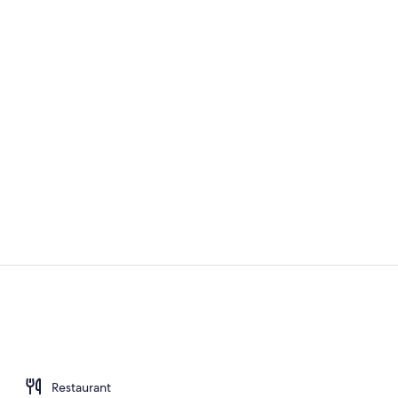
Receptie
Bar (ter plaa
Restaurant