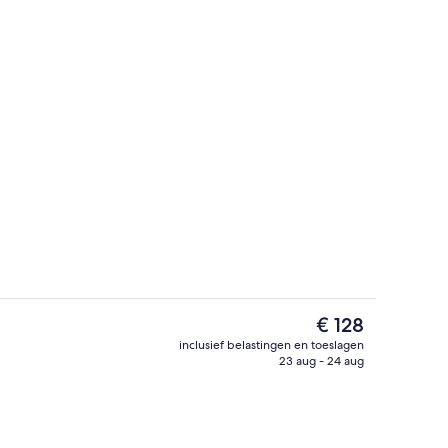
Een minibar, een kluis op de kamer, 
De
€ 128
huidige
inclusief belastingen en toeslagen
prijs
23 aug - 24 aug
tse)
Fitnessfaciliteiten
is
€ 128