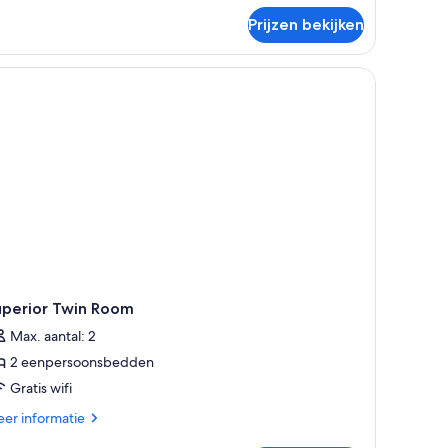
ecutive
mer,
Prijzen bekijken
ngsize
 een nachtkastje, een lamp en een muur met drie ramen.
ed
uperior Twin Room
Max. aantal: 2
2 eenpersoonsbedden
Gratis wifi
er
er informatie
tails