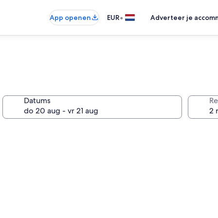
•
App openen
EUR
Adverteer je accom
Datums
Re