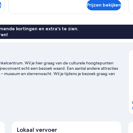
ov
n
Prijzen bekijken
Su
Tw
R
ende kortingen en extra's te zien.
ren!
winkelcentrum. Wil je hier graag van de culturele hoogtepunten
jneconvent echt een bezoek waard. Een aantal andere attracties
– museum en sterrenwacht. Wil je tijdens je bezoek graag van
on Nieuw Galgenwaard of Sportcentrum de Trits op het
t
Lokaal vervoer