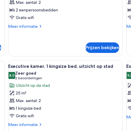
Max. aantal: 2
2
2
2 eenpersoonsbedden
eenpersoonsbedden
e
Gratis wifi
laden
l
Meer
Me
Meer informatie
Me
details
de
over
ov
Superior
Ex
kamer,
ka
n
Prijzen bekijken
2
2
eenpersoonsbedden
ee
en nachtkastje met een lamp, een vaas met bloemen en een gele stoel.
Alle
Een hotelkamer met een bed, een gele 
Al
8
Executive kamer, 1 kingsize bed, uitzicht op stad
Ex
foto's
f
Zeer goed
voor
8,0
v
9,
8,0 van 10
(2
2 beoordelingen
Executive
E
beoordelingen)
Uitzicht op de stad
kamer,
k
25 m²
1
1
Max. aantal: 2
kingsize
k
1 kingsize bed
bed,
b
Gratis wifi
uitzicht
l
Me
Me
de
op
Meer
Meer informatie
ov
stad
details