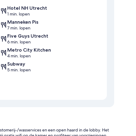
Hotel NH Utrecht
1 min. lopen
Manneken Pis
7 min. lopen
Five Guys Utrecht
6 min. lopen
Metro City Kitchen
4 min. lopen
Subway
5 min. lopen
, stomerij-/wasservices en een open haard in de lobby. Het
zij gratis wifi op de kamer en profiteer van voorzieningen