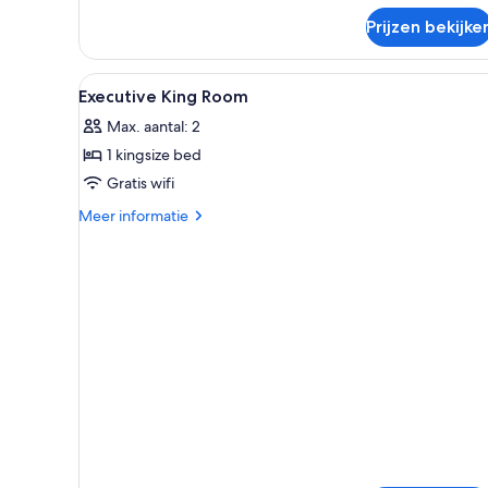
Executive
driepersoonskamer,
Prijzen bekijke
1
kingsize
Alle
Een hotelkamer met een bed, e
bed
3
Executive King Room
foto's
Max. aantal: 2
voor
1 kingsize bed
Executive
King
Gratis wifi
Room
Meer
Meer informatie
laden
details
over
Executive
King
Room