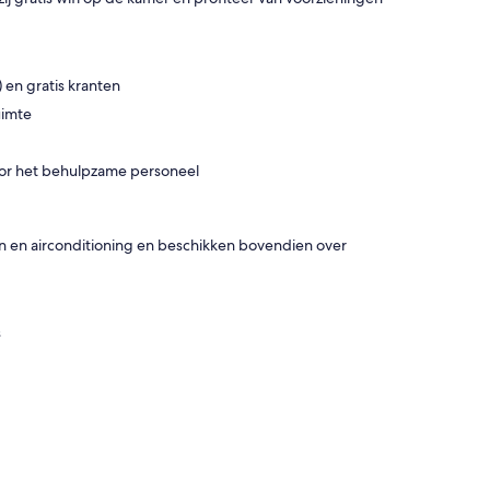
 en gratis kranten
uimte
voor het behulpzame personeel
n en airconditioning en beschikken bovendien over
s