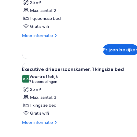
25 m²
1
Max. aantal: 2
queensize
1 queensize bed
bed
Gratis wifi
laden
Meer
Meer informatie
details
over
Prijzen bekijke
Superior
kamer,
1
Alle
Een hotelkamer met een bed, e
6
queensize
Executive driepersoonskamer, 1 kingsize bed
foto's
bed
Voortreffelijk
voor
8,6
8,6 van 10
(7
7 beoordelingen
Executive
beoordelingen)
25 m²
driepersoonskamer,
Max. aantal: 3
1
1 kingsize bed
kingsize
Gratis wifi
bed
laden
Meer
Meer informatie
details
over