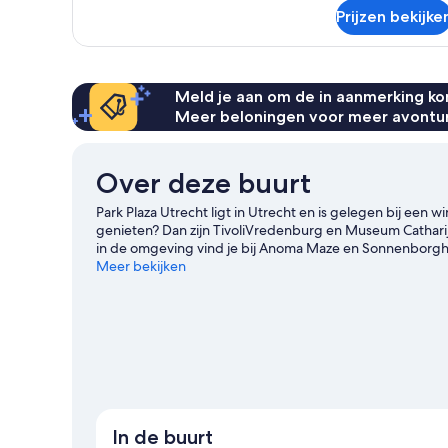
Prijzen bekijke
Meld je aan om de in aanmerking kom
Meer beloningen voor meer avontu
Over deze buurt
Park Plaza Utrecht ligt in Utrecht en is gelegen bij een 
genieten? Dan zijn TivoliVredenburg en Museum Cathari
in de omgeving vind je bij Anoma Maze en Sonnenborgh 
een evenement of wedstrijd genieten? Bekijk wat Stadi
Meer bekijken
programma heeft staan.
Bekijk onze reisgids voor Utrech
In de buurt