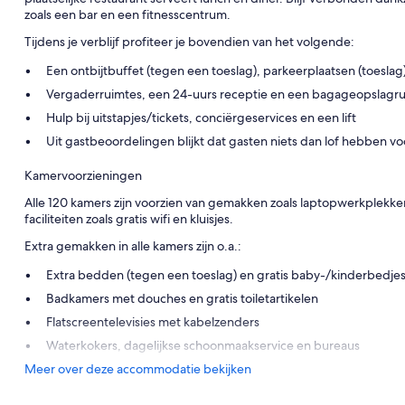
zoals een bar en een fitnesscentrum.
Tijdens je verblijf profiteer je bovendien van het volgende:
Een ontbijtbuffet (tegen een toeslag), parkeerplaatsen (toeslag)
Vergaderruimtes, een 24-uurs receptie en een bagageopslagr
Hulp bij uitstapjes/tickets, conciërgeservices en een lift
Uit gastbeoordelingen blijkt dat gasten niets dan lof hebben 
Kamervoorzieningen
Alle 120 kamers zijn voorzien van gemakken zoals laptopwerkplekke
faciliteiten zoals gratis wifi en kluisjes.
Extra gemakken in alle kamers zijn o.a.:
Extra bedden (tegen een toeslag) en gratis baby-/kinderbedje
Badkamers met douches en gratis toiletartikelen
Flatscreentelevisies met kabelzenders
Waterkokers, dagelijkse schoonmaakservice en bureaus
Meer over deze accommodatie bekijken