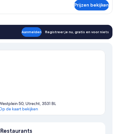
er
Prijzen bekijken
perior
in
oom
Aanmelden
Registreer je nu, gratis en voor niets
Westplein 50, Utrecht, 3531 BL
Op de kaart bekijken
Kaart
Restaurants