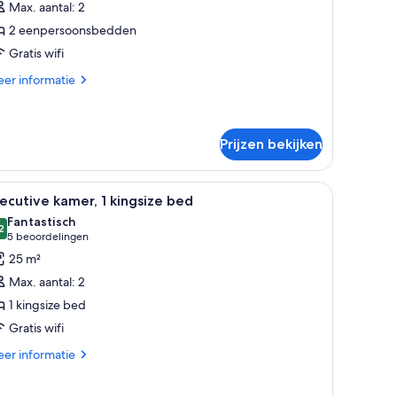
Max. aantal: 2
2 eenpersoonsbedden
enpersoonsbedden
Gratis wifi
aden
er
er informatie
tails
er
ecutive
mer,
Prijzen bekijken
npersoonsbedden
fauteuil, een bureau met een karretje en uitzicht op de stad.
le
Een hotelkamer met een groot bed, een bureau
7
ecutive kamer, 1 kingsize bed
oto's
Fantastisch
oor
2
9,2 van 10
(5
5 beoordelingen
xecutive
beoordelingen)
25 m²
amer,
Max. aantal: 2
1 kingsize bed
ingsize
Gratis wifi
ed
aden
er
er informatie
tails
er