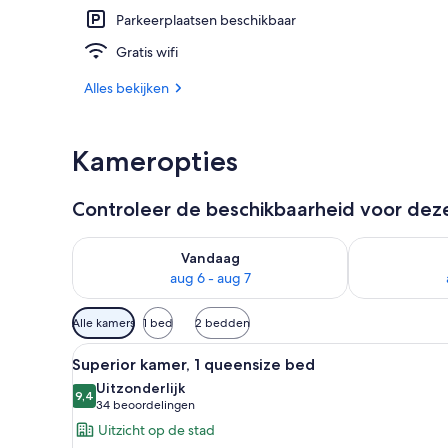
Parkeerplaatsen beschikbaar
Ze serveren e
Gratis wifi
Alles bekijken
Kameropties
Controleer de beschikbaarheid voor de
De beschikbaarheid controleren voor vanavond aug 
De beschikbaa
Vandaag
aug 6 - aug 7
Beschikbare
Alle kamers
1 bed
2 bedden
filters
Alle
Een hotelkamer met een groot 
voor
7
Superior kamer, 1 queensize bed
foto's
kamers
Uitzonderlijk
voor
9,4
9,4 van 10
(34
34 beoordelingen
Superior
beoordelingen)
Uitzicht op de stad
kamer,