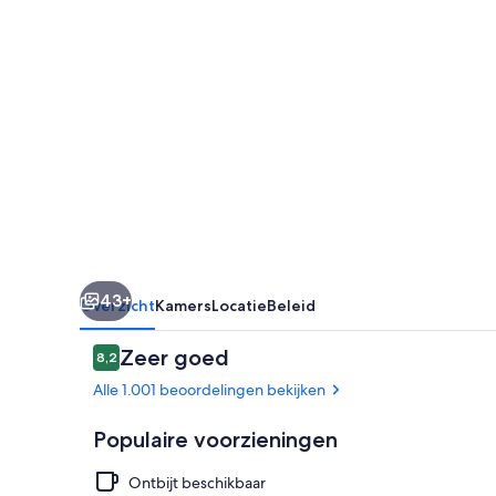
43+
Overzicht
Kamers
Locatie
Beleid
Beoordelingen
Zeer goed
8,2
8,2 op 10 –
Alle 1.001 beoordelingen bekijken
Populaire voorzieningen
Ontbijt beschikbaar