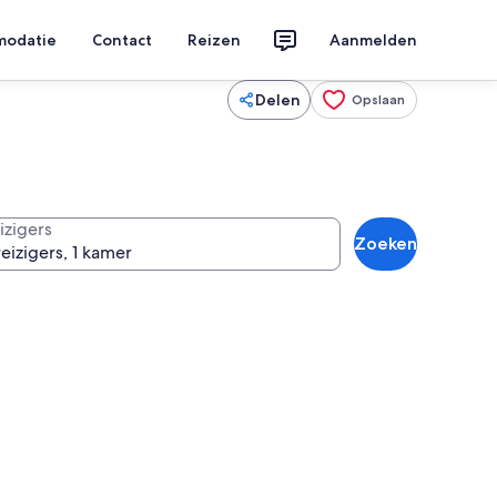
modatie
Contact
Reizen
Aanmelden
Delen
Opslaan
izigers
Zoeken