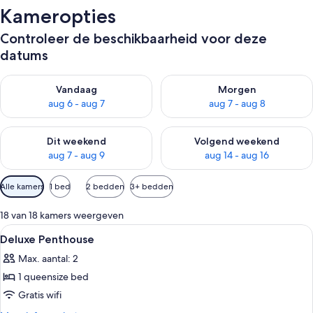
Kameropties
Controleer de beschikbaarheid voor deze
datums
De beschikbaarheid controleren voor vanavond aug 6 - aug 7
De beschikbaarheid controler
Vandaag
Morgen
aug 6 - aug 7
aug 7 - aug 8
De beschikbaarheid controleren voor dit weekend aug 7 - aug
De beschikbaarheid controler
Dit weekend
Volgend weekend
aug 7 - aug 9
aug 14 - aug 16
Beschikbare
Alle kamers
1 bed
2 bedden
3+ bedden
filters
voor
18 van 18 kamers weergeven
kamers
Alle
Luxe beddengoed, verduisterende gor
1
Deluxe Penthouse
foto's
Max. aantal: 2
voor
1 queensize bed
Deluxe
Penthouse
Gratis wifi
laden