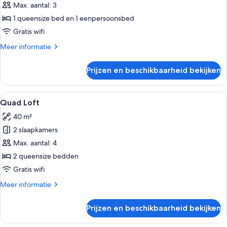
Loft
Max. aantal: 3
laden
1 queensize bed en 1 eenpersoonsbed
Gratis wifi
Meer
Meer informatie
details
over
Prijzen en beschikbaarheid bekijken
Triple
Loft
Alle
Een moderne slaapkamer met een groo
5
Quad Loft
foto's
40 m²
voor
2 slaapkamers
Quad
Loft
Max. aantal: 4
laden
2 queensize bedden
Gratis wifi
Meer
Meer informatie
details
over
Prijzen en beschikbaarheid bekijken
Quad
Loft