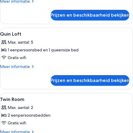
Meer
Meer informatie
details
over
Prijzen en beschikbaarheid bekijken
Deluxe
Penthouse
Alle
Privékeuken | Een koffiezetapparaat/
2
Quin Loft
foto's
Max. aantal: 5
voor
1 eenpersoonsbed en 1 queensize bed
Quin
Loft
Gratis wifi
laden
Meer
Meer informatie
details
over
Prijzen en beschikbaarheid bekijken
Quin
Loft
Alle
Woonruimte | Een flatscreentelevisie 
6
Twin Room
foto's
Max. aantal: 2
voor
2 eenpersoonsbedden
Twin
Room
Gratis wifi
laden
Meer
Meer informatie