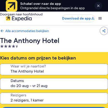
Schakel over naar de app
Ontgrendel directe besparingen in de app
Doorgaan naar hoofdinhoud
Download de app
Alle accommodaties bekijken
The Anthony Hotel
4.5-
sterrenaccommodatie
Kies datums om prijzen te bekijken
Waar wil je naartoe?
Datums
Reizigers