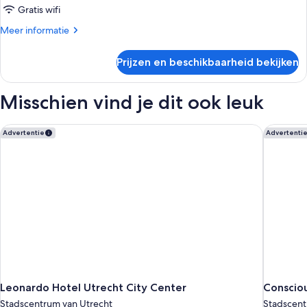
laden
Gratis wifi
Meer
Meer informatie
details
over
Prijzen en beschikbaarheid bekijken
Eenvoudige
tweepersoonskamer
Misschien vind je dit ook leuk
Leonardo Hotel Utrecht City Center
Consciou
Advertentie
Advertenti
Leonardo Hotel Utrecht City Center
Conscio
Stadscentrum van Utrecht
Stadscent