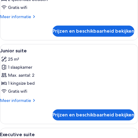
Gratis wifi
Meer
Meer informatie
details
over
Prijzen en beschikbaarheid bekijken
Familie
vierpersoonskamer
Alle
Een moderne slaapkamer met een groot
4
Junior suite
foto's
25 m²
voor
1 slaapkamer
Junior
suite
Max. aantal: 2
laden
1 kingsize bed
Gratis wifi
Meer
Meer informatie
details
over
Prijzen en beschikbaarheid bekijken
Junior
suite
Alle
Een moderne slaapkamer met een groo
5
Executive suite