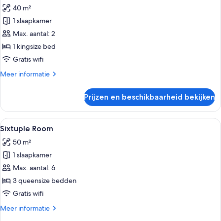
foto's
40 m²
voor
1 slaapkamer
Executive
suite
Max. aantal: 2
laden
1 kingsize bed
Gratis wifi
Meer
Meer informatie
details
over
Prijzen en beschikbaarheid bekijken
Executive
suite
Alle
Een moderne slaapkamer met een groot 
4
Sixtuple Room
foto's
50 m²
voor
1 slaapkamer
Sixtuple
Room
Max. aantal: 6
laden
3 queensize bedden
Gratis wifi
Meer
Meer informatie
details