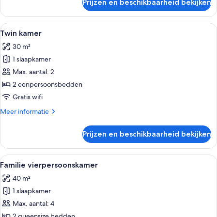
Prijzen en beschikbaarheid bekijken
Tweepersoonskamer
Alle
Een slaapkamer met een bed, een bedla
4
Twin kamer
foto's
30 m²
voor
1 slaapkamer
Twin
kamer
Max. aantal: 2
laden
2 eenpersoonsbedden
Gratis wifi
Meer
Meer informatie
details
over
Prijzen en beschikbaarheid bekijken
Twin
kamer
Alle
Een moderne hotelkamer met een bank, 
4
Familie vierpersoonskamer
foto's
40 m²
voor
1 slaapkamer
Familie
vierpersoonskamer
Max. aantal: 4
laden
2 queensize bedden