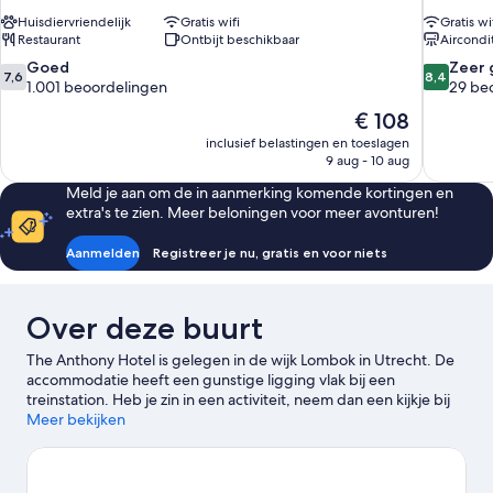
Huisdiervriendelijk
Gratis wifi
Gratis wi
Restaurant
Ontbijt beschikbaar
Aircondi
7.6
8.4
Goed
Zeer 
7,6
8,4
van
van
1.001 beoordelingen
29 be
10,
10,
De
€ 108
Goed,
Zeer
prijs
inclusief belastingen en toeslagen
1.001
goed,
is
9 aug - 10 aug
beoordelingen
29
€ 108
beoordel
Meld je aan om de in aanmerking komende kortingen en
extra's te zien. Meer beloningen voor meer avonturen!
Aanmelden
Registreer je nu, gratis en voor niets
Over deze buurt
The Anthony Hotel is gelegen in de wijk Lombok in Utrecht. De
accommodatie heeft een gunstige ligging vlak bij een
treinstation. Heb je zin in een activiteit, neem dan een kijkje bij
Golfclub Amelisweerd en Golfclub De Haar. Voor attracties in de
Meer bekijken
omgeving kun je bij Sonnenborgh – museum en sterrenwacht
en Botanische Tuinen Utrecht terecht. Wil je tijdens je bezoek
graag van een evenement of wedstrijd genieten? Bekijk wat