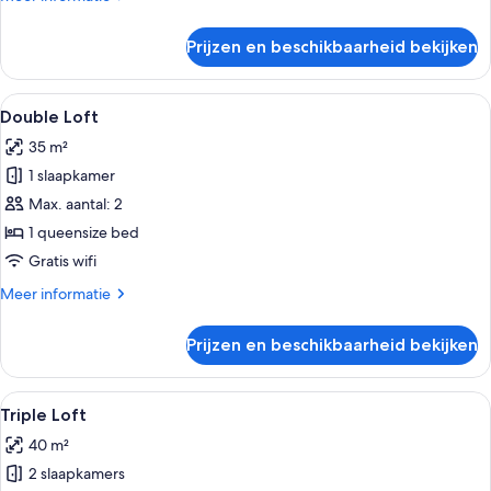
details
over
Prijzen en beschikbaarheid bekijken
Twin
Room
Alle
Double Loft | Luxe beddengoed, verdu
6
Double Loft
foto's
35 m²
voor
1 slaapkamer
Double
Loft
Max. aantal: 2
laden
1 queensize bed
Gratis wifi
Meer
Meer informatie
details
over
Prijzen en beschikbaarheid bekijken
Double
Loft
Alle
Een slaapkamer met een wit bed, een r
4
Triple Loft
foto's
40 m²
voor
2 slaapkamers
Triple