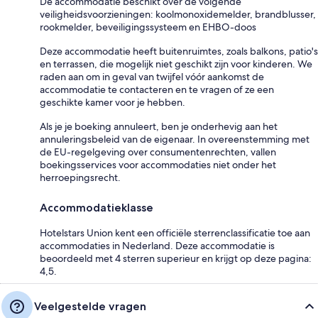
De accommodatie beschikt over de volgende
veiligheidsvoorzieningen: koolmonoxidemelder, brandblusser,
rookmelder, beveiligingssysteem en EHBO-doos
Deze accommodatie heeft buitenruimtes, zoals balkons, patio's
en terrassen, die mogelijk niet geschikt zijn voor kinderen. We
raden aan om in geval van twijfel vóór aankomst de
accommodatie te contacteren en te vragen of ze een
geschikte kamer voor je hebben.
Als je je boeking annuleert, ben je onderhevig aan het
annuleringsbeleid van de eigenaar. In overeenstemming met
de EU-regelgeving over consumentenrechten, vallen
boekingsservices voor accommodaties niet onder het
herroepingsrecht.
Accommodatieklasse
Hotelstars Union kent een officiële sterrenclassificatie toe aan
accommodaties in Nederland. Deze accommodatie is
beoordeeld met 4 sterren superieur en krijgt op deze pagina:
4,5.
Veelgestelde vragen