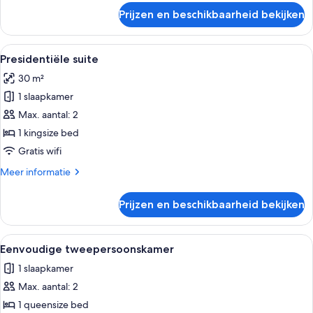
over
Prijzen en beschikbaarheid bekijken
Sixtuple
Room
Alle
Een slaapkamer op zolder met een bed
5
Presidentiële suite
foto's
30 m²
voor
1 slaapkamer
Presidentiële
suite
Max. aantal: 2
laden
1 kingsize bed
Gratis wifi
Meer
Meer informatie
details
over
Prijzen en beschikbaarheid bekijken
Presidentiële
suite
Alle
Een kleine kamer met een bed, een was
1
Eenvoudige tweepersoonskamer
foto's
1 slaapkamer
voor
Max. aantal: 2
Eenvoudige
tweepersoonskamer
1 queensize bed