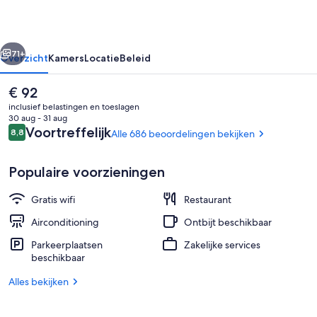
rige
Volgende
71+
Overzicht
Kamers
Locatie
Beleid
De
€ 92
huidige
inclusief belastingen en toeslagen
prijs
30 aug - 31 aug
is
Beoordelingen
Voortreffelijk
8,8
Alle 686 beoordelingen bekijken
8,8 op 10 –
€ 92
Populaire voorzieningen
Gratis wifi
Restaurant
Binnenplaats
Airconditioning
Ontbijt beschikbaar
Parkeerplaatsen
Zakelijke services
beschikbaar
Alles bekijken