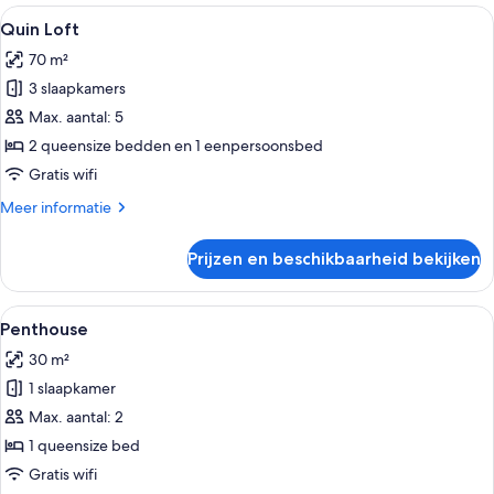
Alle
Een slaapkamer met twee bedden, teal
4
Quin Loft
foto's
70 m²
voor
3 slaapkamers
Quin
Loft
Max. aantal: 5
laden
2 queensize bedden en 1 eenpersoonsbed
Gratis wifi
Meer
Meer informatie
details
over
Prijzen en beschikbaarheid bekijken
Quin
Loft
Alle
Een modern gebouw met grote reflect
4
Penthouse
foto's
30 m²
voor
1 slaapkamer
Penthouse
laden
Max. aantal: 2
1 queensize bed
Gratis wifi