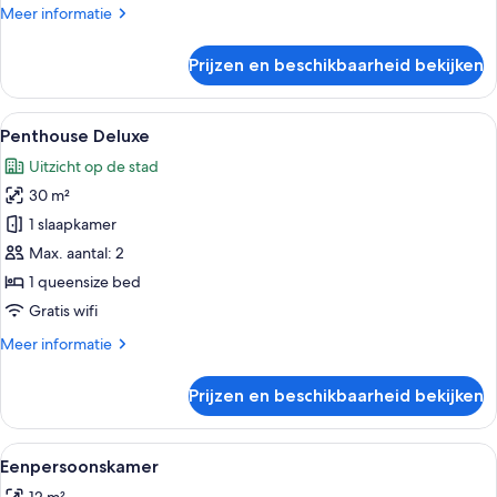
Meer
Meer informatie
details
over
Prijzen en beschikbaarheid bekijken
Penthouse
Alle
Uitzicht door een raam met zonlicht,
5
Penthouse Deluxe
foto's
Uitzicht op de stad
voor
30 m²
Penthouse
Deluxe
1 slaapkamer
laden
Max. aantal: 2
1 queensize bed
Gratis wifi
Meer
Meer informatie
details
over
Prijzen en beschikbaarheid bekijken
Penthouse
Deluxe
Alle
Een hotelingang met glazen deuren,
5
Eenpersoonskamer
foto's