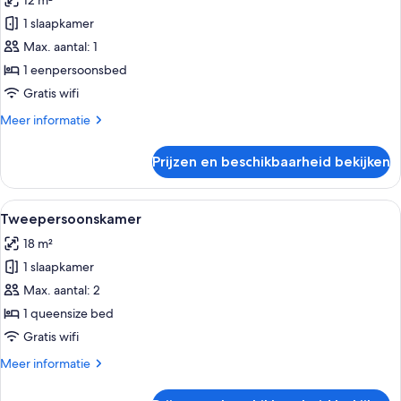
12 m²
voor
1 slaapkamer
Eenpersoonskamer
laden
Max. aantal: 1
1 eenpersoonsbed
Gratis wifi
Meer
Meer informatie
details
over
Prijzen en beschikbaarheid bekijken
Eenpersoonskamer
Alle
Een moderne slaapkamer met een bed, e
5
Tweepersoonskamer
foto's
18 m²
voor
1 slaapkamer
Tweepersoonskamer
laden
Max. aantal: 2
1 queensize bed
Gratis wifi
Meer
Meer informatie
details
over