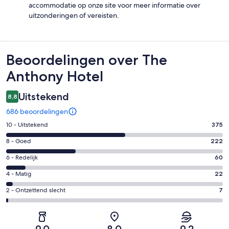
accommodatie op onze site voor meer informatie over
uitzonderingen of vereisten.
Beoordelingen
Beoordelingen over The
Anthony Hotel
Uitstekend
8,8
686 beoordelingen
Gastenscore:
10 - Uitstekend
375
10
Gastenscore:
8 - Goed
222
-
8
Uitstekend.
Gastenscore:
6 - Redelijk
60
-
375
6
Goed.
Gastenscore:
4 - Matig
22
van
-
222
4
686
Redelijk.
Gastenscore:
2 - Ontzettend slecht
7
van
-
beoordelingen
60
2
686
Matig.
van
-
beoordelingen
22
686
Ontzettend
van