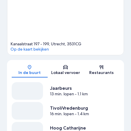
Stadion Nieuw Galgenwaard of Sportcentrum de Trits op het
programma heeft staan. Maak van de gelegenheid gebruik om
de buitenactiviteiten in de omgeving te ontdekken, zoals
wandel- en fietsroutes afleggen.
Bekijk onze reisgids voor
Utrecht
Kanaalstraat 197 - 199, Utrecht, 3531CG
Op de kaart bekijken
Kaart
In de buurt
Lokaal vervoer
Restaurants
Jaarbeurs
13 min. lopen
- 1.1 km
TivoliVredenburg
16 min. lopen
- 1.4 km
Hoog Catharijne