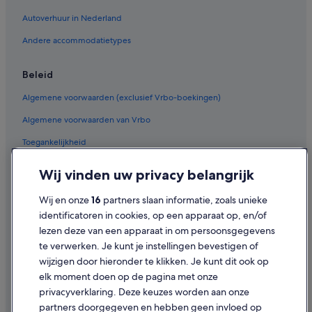
Autoverhuur in Nederland
Andere accommodatietypes
Beleid
Algemene voorwaarden (exclusief Vrbo-boekingen)
Algemene voorwaarden van Vrbo
Toegankelijkheid
Privacy
Wij vinden uw privacy belangrijk
Cookies
Wij en onze
16
partners slaan informatie, zoals unieke
Gebruiksvoorwaarden
identificatoren in cookies, op een apparaat op, en/of
lezen deze van een apparaat in om persoonsgegevens
Juridische informatie/Contact
te verwerken. Je kunt je instellingen bevestigen of
Inhoudsrichtlijnen en inhoud rapporteren
wijzigen door hieronder te klikken. Je kunt dit ook op
elk moment doen op de pagina met onze
Hulp
privacyverklaring. Deze keuzes worden aan onze
partners doorgegeven en hebben geen invloed op
Contact