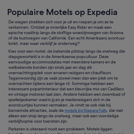
Populaire Motels op Expedia
De wegen strekken zich voor je uit en roepen je om ze te
verkennen. Ontdek je innerlijke Easy Rider en maak een
epische roadtrip langs de stoffige woestijnwegen van Arizona
of de kustwegen van Californië. Een echt Amerikaans avontuur
lonkt, maar waar verblijf je onderweg?
Kies voor een motel, de bekende pitstop langs de snelweg die
diepgeworteld is in de Amerikaanse popcultuur. Deze
eenvoudige accommodaties met meerdere kamers en de
welbekende borden zijn sinds jaar en dag dé
overnachtingsplek voor ervaren reizigers en chauffeurs.
Tegenwoordig zijn ze vaak zoveel meer dan een plek om te
overnachten tijdens een lange rit. Sommige hebben een
interessant popartinterieur dat een kleurrijke mix van Cadillacs
en vintage motoren laat zien. Andere hebben een zwembad of
spelletjeskamer waarin jij en je medereizigers zich in de
avonduurtjes kunnen vermaken. Je vindt ze ook vlak bij
beroemde attracties, zoals de
motels bij Niagara Falls
, die niet
alleen een stop langs de snelweg, maar ook een voordelige
verblijfsoptie voor toeristen zijn.
Parkeren is uiteraard nooit een probleem. Motels liggen