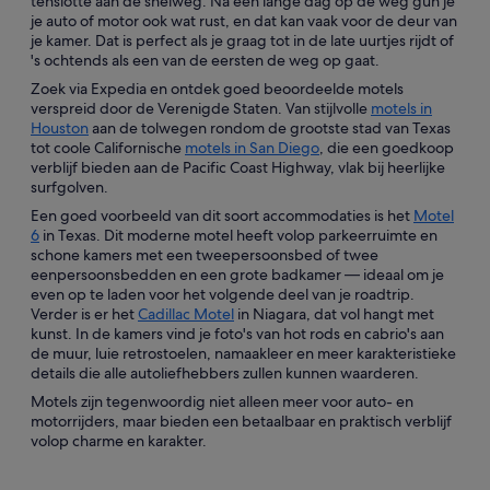
tenslotte aan de snelweg. Na een lange dag op de weg gun je
je auto of motor ook wat rust, en dat kan vaak voor de deur van
je kamer. Dat is perfect als je graag tot in de late uurtjes rijdt of
's ochtends als een van de eersten de weg op gaat.
Zoek via Expedia en ontdek goed beoordeelde motels
verspreid door de Verenigde Staten. Van stijlvolle
motels in
Houston
aan de tolwegen rondom de grootste stad van Texas
tot coole Californische
motels in San Diego
, die een goedkoop
verblijf bieden aan de Pacific Coast Highway, vlak bij heerlijke
surfgolven.
Een goed voorbeeld van dit soort accommodaties is het
Motel
6
in Texas. Dit moderne motel heeft volop parkeerruimte en
schone kamers met een tweepersoonsbed of twee
eenpersoonsbedden en een grote badkamer — ideaal om je
even op te laden voor het volgende deel van je roadtrip.
Verder is er het
Cadillac Motel
in Niagara, dat vol hangt met
kunst. In de kamers vind je foto's van hot rods en cabrio's aan
de muur, luie retrostoelen, namaakleer en meer karakteristieke
details die alle autoliefhebbers zullen kunnen waarderen.
Motels zijn tegenwoordig niet alleen meer voor auto- en
motorrijders, maar bieden een betaalbaar en praktisch verblijf
volop charme en karakter.