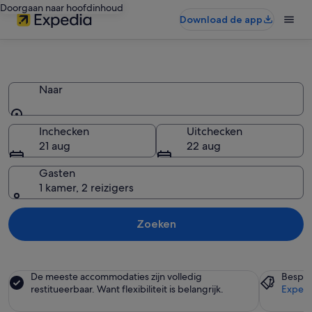
Doorgaan naar hoofdinhoud
Download de app
Motels
Naar
Naar
Inchecken
Uitchecken
21 aug
22 aug
Gasten
1 kamer, 2 reizigers
Zoeken
De meeste accommodaties zijn volledig
Bespaa
restitueerbaar. Want flexibiliteit is belangrijk.
Expedi