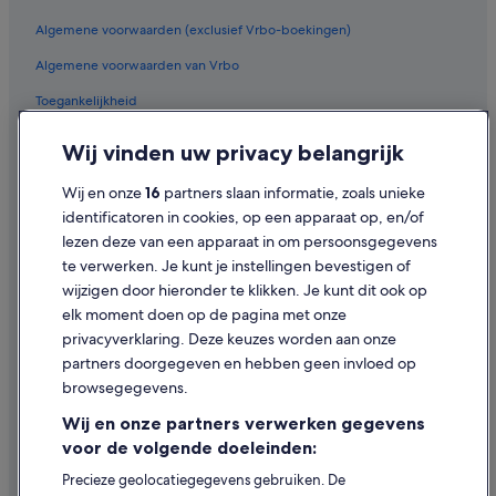
Algemene voorwaarden (exclusief Vrbo-boekingen)
Algemene voorwaarden van Vrbo
Toegankelijkheid
Privacy
Wij vinden uw privacy belangrijk
Cookies
Wij en onze
16
partners slaan informatie, zoals unieke
Gebruiksvoorwaarden
identificatoren in cookies, op een apparaat op, en/of
lezen deze van een apparaat in om persoonsgegevens
Juridische informatie/Contact
te verwerken. Je kunt je instellingen bevestigen of
Inhoudsrichtlijnen en inhoud rapporteren
wijzigen door hieronder te klikken. Je kunt dit ook op
elk moment doen op de pagina met onze
Hulp
privacyverklaring. Deze keuzes worden aan onze
partners doorgegeven en hebben geen invloed op
Contact
browsegegevens.
Je boeking wijzigen of annuleren
Wij en onze partners verwerken gegevens
Restitutieproces en tijdsbestek
voor de volgende doeleinden:
Boek een vlucht met airlinetegoed
Precieze geolocatiegegevens gebruiken. De