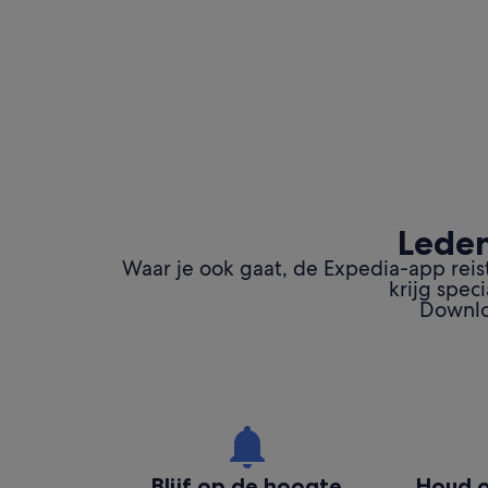
Leden
Waar je ook gaat, de Expedia-app reis
krijg spec
Downlo
Blijf op de hoogte
Houd o