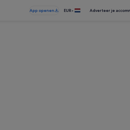
•
App openen
EUR
Adverteer je accom