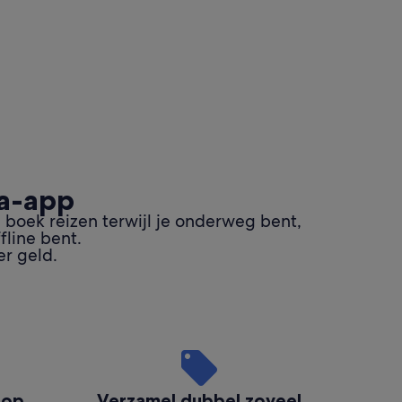
ia-app
 boek reizen terwijl je onderweg bent,
fline bent.
r geld.
 op
Verzamel dubbel zoveel