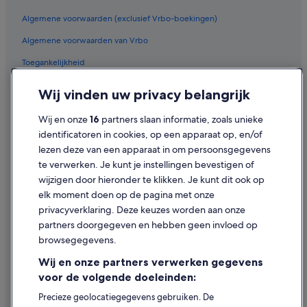
Algemene voorwaarden (exclusief Vrbo-boekingen)
Algemene voorwaarden van Vrbo
Toegankelijkheid
Privacy
Wij vinden uw privacy belangrijk
Cookies
Wij en onze
16
partners slaan informatie, zoals unieke
Gebruiksvoorwaarden
identificatoren in cookies, op een apparaat op, en/of
lezen deze van een apparaat in om persoonsgegevens
Juridische informatie/Contact
te verwerken. Je kunt je instellingen bevestigen of
Inhoudsrichtlijnen en inhoud rapporteren
wijzigen door hieronder te klikken. Je kunt dit ook op
elk moment doen op de pagina met onze
Hulp
privacyverklaring. Deze keuzes worden aan onze
partners doorgegeven en hebben geen invloed op
Contact
browsegegevens.
Je boeking wijzigen of annuleren
Wij en onze partners verwerken gegevens
Restitutieproces en tijdsbestek
voor de volgende doeleinden:
Boek een vlucht met airlinetegoed
Precieze geolocatiegegevens gebruiken. De