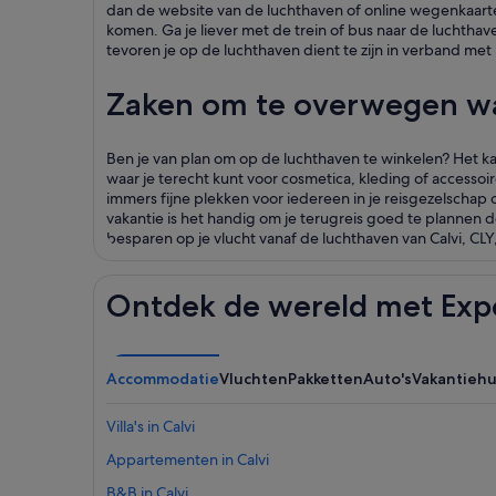
dan de website van de luchthaven of online wegenkaarten
komen. Ga je liever met de trein of bus naar de luchthav
tevoren je op de luchthaven dient te zijn in verband me
Zaken om te overwegen wan
Ben je van plan om op de luchthaven te winkelen? Het kan
waar je terecht kunt voor cosmetica, kleding of accessoi
immers fijne plekken voor iedereen in je reisgezelschap 
vakantie is het handig om je terugreis goed te plannen do
besparen op je vlucht vanaf de luchthaven van Calvi, CLY, 
Ontdek de wereld met Exp
Accommodatie
Vluchten
Pakketten
Auto's
Vakantieh
Villa's in Calvi
Appartementen in Calvi
B&B in Calvi