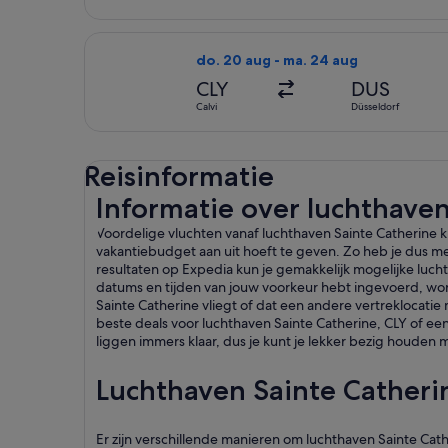
De Air France-vlucht die vertrekt o
do. 20 aug - ma. 24 aug
CLY
DUS
Calvi
Düsseldorf
Reisinformatie
Informatie over luchthaven
Voordelige vluchten vanaf luchthaven Sainte Catherine 
vakantiebudget aan uit hoeft te geven. Zo heb je dus m
resultaten op Expedia kun je gemakkelijk mogelijke lucht
datums en tijden van jouw voorkeur hebt ingevoerd, wor
Sainte Catherine vliegt of dat een andere vertreklocatie
beste deals voor luchthaven Sainte Catherine, CLY of ee
liggen immers klaar, dus je kunt je lekker bezig houden 
Luchthaven Sainte Catheri
Er zijn verschillende manieren om luchthaven Sainte Cath