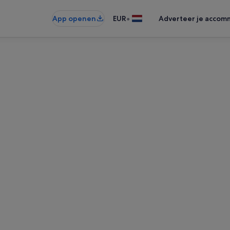
•
App openen
EUR
Adverteer je accom