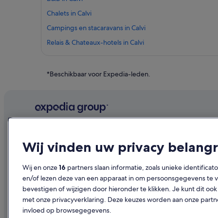
Chalets in Calvi
Campings en stacaravans in Calvi
Relais & Chateaux-hotels in Calvi
Hotels in de buurt van Citadelle de Calvi
Hotels in de buurt van Haven van Calvi
*Beschikbaar voor Expedia-leden.
Hotels in Lumio
Hotels met uitzicht op zee in Calvi
Golf in Calvi
Hotels met airconditioning in Calvi
Bedrijf
Ontdekk
Wij vinden uw privacy belangr
Luxe in Calvi
Over ons
Reisgids Ne
Hotels met gratis ontbijt in Calvi
Vacatures
Hotels in N
Wij en onze
16
partners slaan informatie, zoals unieke identificat
Hotels met 3 sterren in Calvi
en/of lezen deze van een apparaat in om persoonsgegevens te ve
Je accommodatie adverteren
Vakantiehui
bevestigen of wijzigen door hieronder te klikken. Je kunt dit 
Samenwerkingen
Op vakantie
met onze privacyverklaring. Deze keuzes worden aan onze par
invloed op browsegegevens.
Persruimte
Binnenlands