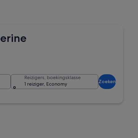
herine
Reizigers, boekingsklasse
Zoeken
1 reiziger, Economy