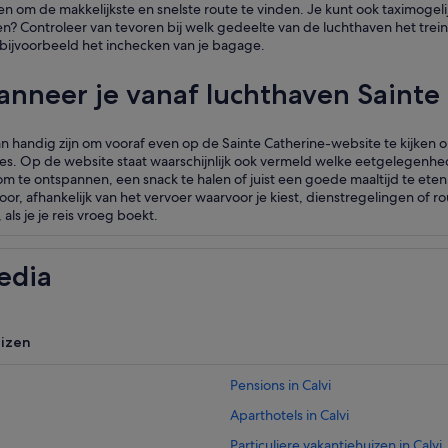
 om de makkelijkste en snelste route te vinden. Je kunt ook taximogeli
en? Controleer van tevoren bij welk gedeelte van de luchthaven het trein
t bijvoorbeeld het inchecken van je bagage.
neer je vanaf luchthaven Sainte C
 handig zijn om vooraf even op de Sainte Catherine-website te kijken om 
res. Op de website staat waarschijnlijk ook vermeld welke eetgelegenhede
om te ontspannen, een snack te halen of juist een goede maaltijd te eten 
or, afhankelijk van het vervoer waarvoor je kiest, dienstregelingen of r
als je je reis vroeg boekt.
edia
uizen
Pensions in Calvi
Aparthotels in Calvi
Particuliere vakantiehuizen in Calvi