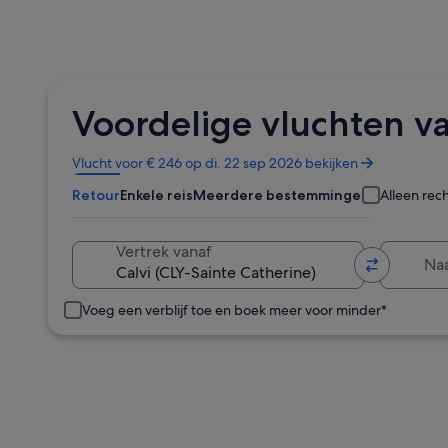
Voordelige vluchten v
Opent
Vlucht voor € 246 op di. 22 sep 2026 bekijken
in
Retour
Enkele reis
Meerdere bestemmingen
Alleen rec
een
nieuw
venster
Naa
Vertrek vanaf
Voeg een verblijf toe en boek meer voor minder*