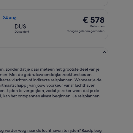
dagen
geleden
4 aug met als prijs € 577 selecteren. 2 dagen geleden gevonde
ucht die vertrekt op do. 20 aug van Calvi naar Düsseldorf en
gevonden
€ 578
€ 578
. 24 aug
Retourreis,
DUS
Retourreis
2
2 dagen geleden gevonden
Düsseldorf
dagen
geleden
gevonden
, zonder dat je daar meteen het grootste deel van je
en. Met de gebruiksvriendelijke zoekfuncties en -
irecte vluchten of indirecte reisplannen. Wanneer je de
artmaatschappij van jouw voorkeur vanaf luchthaven
 -tijden te vergelijken, zodat je zeker weet dat je de
d, kan het ontspannen alvast beginnen. Je reisplannen
 nog verder weg naar de luchthaven te rijden? Raadpleeg