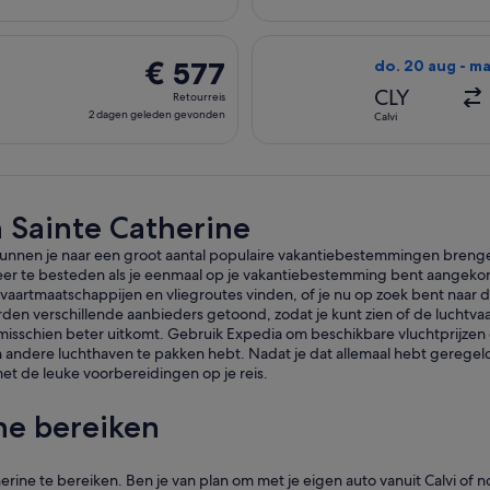
dagen
geleden
p do. 20 aug van Calvi naar Düsseldorf en terugkeert op ma. 2
De Air France-vl
gevonden
€ 577
€ 577
do. 20 aug - ma
Retourreis,
CLY
Retourreis
2
2 dagen geleden gevonden
Calvi
dagen
geleden
gevonden
 Sainte Catherine
kunnen je naar een groot aantal populaire vakantiebestemmingen brengen
eer te besteden als je eenmaal op je vakantiebestemming bent aangekom
vaartmaatschappijen en vliegroutes vinden, of je nu op zoek bent naar d
den verschillende aanbieders getoond, zodat je kunt zien of de luchtva
 misschien beter uitkomt. Gebruik Expedia om beschikbare vluchtprijzen en
n andere luchthaven te pakken hebt. Nadat je dat allemaal hebt geregel
met de leuke voorbereidingen op je reis.
ne bereiken
erine te bereiken. Ben je van plan om met je eigen auto vanuit Calvi of