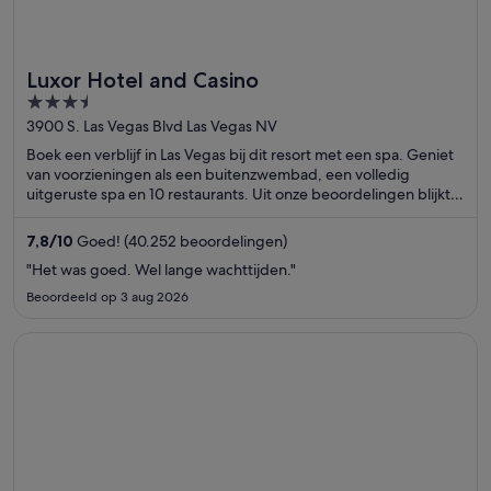
Luxor Hotel and Casino
3.5
out
3900 S. Las Vegas Blvd Las Vegas NV
of
Boek een verblijf in Las Vegas bij dit resort met een spa. Geniet
5
van voorzieningen als een buitenzwembad, een volledig
uitgeruste spa en 10 restaurants. Uit onze beoordelingen blijkt
dat gasten enthousiast zijn over het ontbijt en het restaurant. In
de buurt vind je trekpleisters als Casino bij Luxor Las Vegas en
7,8
/
10
Goed! (40.252 beoordelingen)
Excalibur Casino.
"Het was goed. Wel lange wachttijden."
Beoordeeld op 3 aug 2026
Opent in een nieuw venster
MGM Grand Hotel & Casino