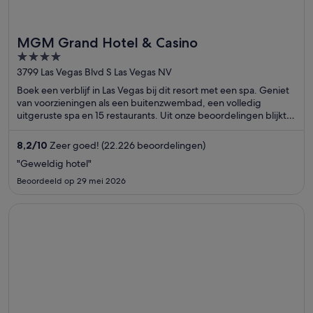
MGM Grand Hotel & Casino
4
out
3799 Las Vegas Blvd S Las Vegas NV
of
Boek een verblijf in Las Vegas bij dit resort met een spa. Geniet
5
van voorzieningen als een buitenzwembad, een volledig
uitgeruste spa en 15 restaurants. Uit onze beoordelingen blijkt
dat gasten enthousiast zijn over het zwembad en het
behulpzame personeel. In de buurt vind je trekpleisters als
8,2
/
10
Zeer goed! (22.226 beoordelingen)
MGM Grand Casino en Casino bij Aria.
"Geweldig hotel"
Beoordeeld op 29 mei 2026
Opent in een nieuw venster
Tuscany Suites & Casino