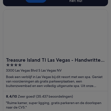
het nu!
Opent in een nieuw venster
Treasure Island TI Las Vegas - Handwritten Collection
Treasure Island TI Las Vegas - Handwritten
4
Collection
out
3300 Las Vegas Blvd S Las Vegas NV
of
Boek een verblijf in Las Vegas bij dit resort met een spa. Geniet
5
van voorzieningen als gratis parkeerplaatsen, een
buitenzwembad en een volledig uitgeruste spa. Uit onze
beoordelingen blijkt dat gasten enthousiast zijn over het ontbijt
en het zwembad. In de buurt vind je trekpleisters als The
8,4
/
10
Zeer goed! (35.437 beoordelingen)
Venetian Casino en The Linq.
"Ruime kamer, super ligging, gratis parkeren en de doorlopen
naar de CVS."