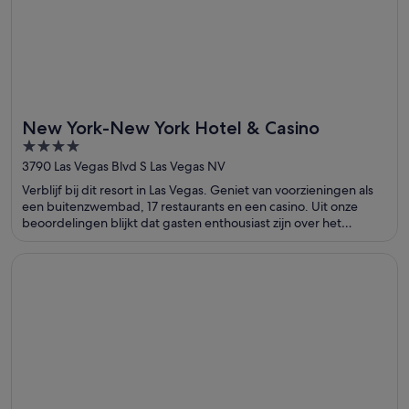
New York-New York Hotel & Casino
4
out
3790 Las Vegas Blvd S Las Vegas NV
of
Verblijf bij dit resort in Las Vegas. Geniet van voorzieningen als
5
een buitenzwembad, 17 restaurants en een casino. Uit onze
beoordelingen blijkt dat gasten enthousiast zijn over het
restaurant en het behulpzame personeel. In de buurt vind je
trekpleisters als MGM Grand Garden Arena en T-Mobile Arena.
Opent in een nieuw venster
South Point Hotel, Casino, and Spa