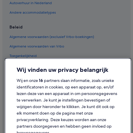
Autoverhuur in Nederland
Andere accommodatietypes
Beleid
Algemene voorwaarden (exclusief Vrbo-boekingen)
Algemene voorwaarden van Vrbo
Toegankelijkheid
Privacy
Wij vinden uw privacy belangrijk
Cookies
Wij en onze
16
partners slaan informatie, zoals unieke
Gebruiksvoorwaarden
identificatoren in cookies, op een apparaat op, en/of
lezen deze van een apparaat in om persoonsgegevens
Juridische informatie/Contact
te verwerken. Je kunt je instellingen bevestigen of
Inhoudsrichtlijnen en inhoud rapporteren
wijzigen door hieronder te klikken. Je kunt dit ook op
elk moment doen op de pagina met onze
Hulp
privacyverklaring. Deze keuzes worden aan onze
partners doorgegeven en hebben geen invloed op
Contact
browsegegevens.