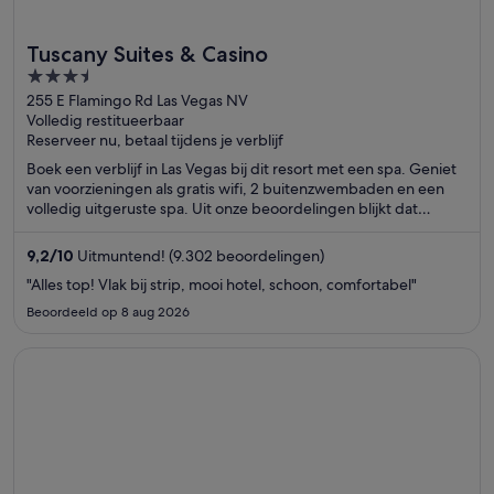
Tuscany Suites & Casino
3.5
out
255 E Flamingo Rd Las Vegas NV
Volledig restitueerbaar
of
Reserveer nu, betaal tijdens je verblijf
5
Boek een verblijf in Las Vegas bij dit resort met een spa. Geniet
van voorzieningen als gratis wifi, 2 buitenzwembaden en een
volledig uitgeruste spa. Uit onze beoordelingen blijkt dat
gasten enthousiast zijn over het ontbijt en het zwembad. In de
buurt vind je trekpleisters als Sphere en The Linq.
9,2
/
10
Uitmuntend! (9.302 beoordelingen)
"Alles top! Vlak bij strip, mooi hotel, schoon, comfortabel"
Beoordeeld op 8 aug 2026
Opent in een nieuw venster
ARIA Resort & Casino