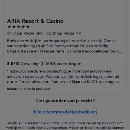
ARIA Resort & Casino
5
out
3730 Las Vegas Blvd. South Las Vegas NV
of
Boek een verblijf in Las Vegas bij dit resort in luxe stijl. Geniet
5
van voorzieningen als 3 buitenzwembaden, een volledig
uitgeruste spa en 14 restaurants. Uit onze beoordelingen blijkt
dat gasten enthousiast zijn over het zwembad en het
behulpzame personeel. In de buurt vind je trekpleisters als
8,8
/
10
Geweldig! (11.508 beoordelingen)
Casino bij Aria en The Cosmopolitan Casino.
"Incheckprocedure is omslachtig, je moet zelf je roomkeys
activeren bij een zuil. Persoon aan de frontdesk legt dit niet uit
dus zelf maar uitzoeken. Kamer niet klaar on 15:00, ruim nig ern
half uur wachten"
Beoordeeld op 18 jun 2026
Niet gevonden wat je zocht?
Alle accommodaties bekijken
Laagste prijs per nacht gevonden in de afgelopen 24 uur op basis van een
verblijf van 1 nacht voor 2 volwassenen. Prijzen en beschikbaarheid kunnen