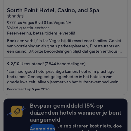
South Point Hotel, Casino, and Spa
3.5
out
9777 Las Vegas Blvd S Las Vegas NV
Volledig restitueerbaar
of
Reserveer nu, betaal tijdens je verblijf
5
Boek een verblijf in Las Vegas bij dit resort voor families. Geniet
van voorzieningen als gratis parkeerplaatsen, 11 restaurants en
een casino. Uit onze beoordelingen blijkt dat gasten enthousiast
zijn over het ontbijt en het zwembad. In de buurt vind je
trekpleisters als Casino bij South Point Hotel en Allegiant
9,2
/
10
Uitmuntend! (7.844 beoordelingen)
Stadium.
"Een heel goed hotel prachtige kamers heel ruim prachtige
badkamer. Genoeg eet gelegenheden in het hotel en van
goede kwaliteit. Alleen jammer van het buitenzwembad weinig
schaduw plekken. Maar voor de rest is weinig op aan te merken.
Beoordeeld op 9 jun 2026
een zeer goed hotel met een goede sfeer."
Bespaar gemiddeld 15% op
duizenden hotels wanneer je bent
aangemeld
Je registreren kost niets, doe
Aanmelden