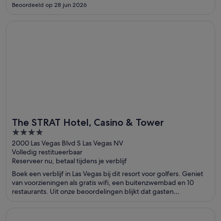
Beoordeeld op 28 jun 2026
Opent in een nieuw venster
The STRAT Hotel, Casino & Tower
The STRAT Hotel, Casino & Tower
4
out
2000 Las Vegas Blvd S Las Vegas NV
Volledig restitueerbaar
of
Reserveer nu, betaal tijdens je verblijf
5
Boek een verblijf in Las Vegas bij dit resort voor golfers. Geniet
van voorzieningen als gratis wifi, een buitenzwembad en 10
restaurants. Uit onze beoordelingen blijkt dat gasten
enthousiast zijn over het restaurant en de schone kamers. In de
buurt vind je trekpleisters als The Strat en Casino bij Circus
Opent in een nieuw venster
Excalibur Hotel & Casino
Circus.