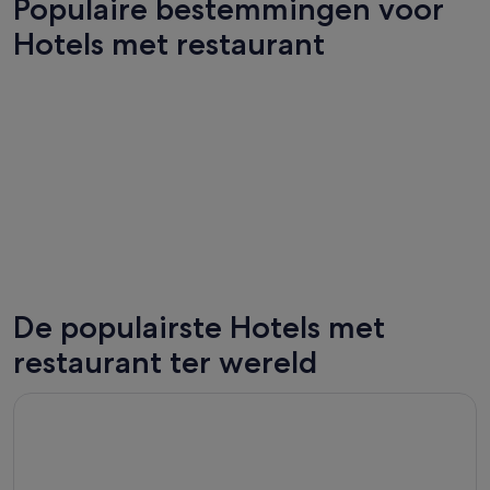
Populaire bestemmingen voor
Hotels met restaurant
De populairste Hotels met
Las Vegas
New Yor
restaurant ter wereld
Opent in een nieuw venster
The Venetian Resort Las Vegas