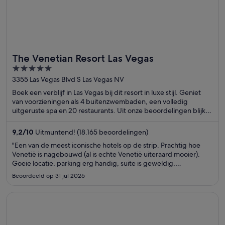
The Venetian Resort Las Vegas
5
out
3355 Las Vegas Blvd S Las Vegas NV
of
Boek een verblijf in Las Vegas bij dit resort in luxe stijl. Geniet
5
van voorzieningen als 4 buitenzwembaden, een volledig
uitgeruste spa en 20 restaurants. Uit onze beoordelingen blijkt
dat gasten enthousiast zijn over het ontbijt en het zwembad. In
de buurt vind je trekpleisters als The Venetian Casino en The
9,2
/
10
Uitmuntend! (18.165 beoordelingen)
Linq.
"Een van de meest iconische hotels op de strip. Prachtig hoe
Venetië is nagebouwd (al is echte Venetië uiteraard mooier).
Goeie locatie, parking erg handig, suite is geweldig,
zwembaden heel mooi en verrassend verfrissend. Enige dat we
Beoordeeld op 31 jul 2026
misten was complimentary water en koffie op de kamer.
Eigenlijk ..."
Opent in een nieuw venster
New York-New York Hotel & Casino