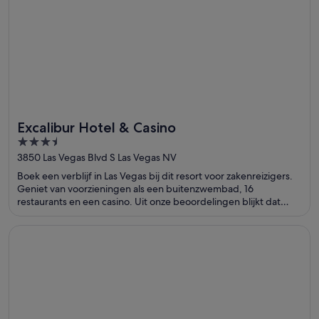
Excalibur Hotel & Casino
3.5
out
3850 Las Vegas Blvd S Las Vegas NV
of
Boek een verblijf in Las Vegas bij dit resort voor zakenreizigers.
5
Geniet van voorzieningen als een buitenzwembad, 16
restaurants en een casino. Uit onze beoordelingen blijkt dat
gasten enthousiast zijn over het restaurant en het behulpzame
personeel. In de buurt vind je trekpleisters als Casino bij Luxor
Opent in een nieuw venster
Luxor Hotel and Casino
Las Vegas en Excalibur Casino.