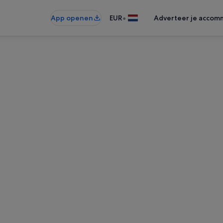
•
App openen
EUR
Adverteer je accom