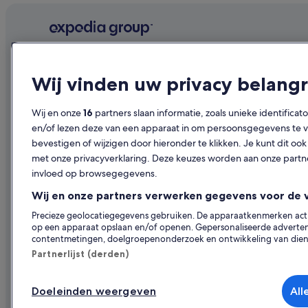
Bedrijf
Ontdekk
Wij vinden uw privacy belangr
Over ons
Reisgids Ne
Vacatures
Hotels in N
Wij en onze
16
partners slaan informatie, zoals unieke identificat
en/of lezen deze van een apparaat in om persoonsgegevens te ve
Je accommodatie adverteren
Vakantiehui
bevestigen of wijzigen door hieronder te klikken. Je kunt dit 
Samenwerkingen
Op vakantie
met onze privacyverklaring. Deze keuzes worden aan onze par
invloed op browsegegevens.
Persruimte
Binnenlands
Wij en onze partners verwerken gegevens voor de 
Adverteren
Autoverhuur
Precieze geolocatiegegevens gebruiken. De apparaatkenmerken actief
Andere acc
op een apparaat opslaan en/of openen. Gepersonaliseerde advertent
contentmetingen, doelgroepenonderzoek en ontwikkeling van dien
Partnerlijst (derden)
Doeleinden weergeven
All
© 2026 Expedia, Inc. - een bedrijf van Expedia 