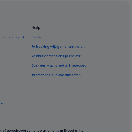
Hulp
rbo-boekingen)
Contact
Je boeking wijzigen of annuleren
Restitutieproces en tijdsbestek
Boek een vlucht met airlinetegoed
Internationale reisdocumenten
eren
n of geregistreerde handelsmerken van Expedia, Inc.