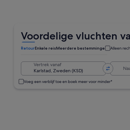
Voordelige vluchten va
Retour
Enkele reis
Meerdere bestemmingen
Alleen rec
Naa
Vertrek vanaf
Voeg een verblijf toe en boek meer voor minder*