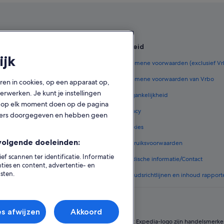
en
Beleid
ijk
derland
Algemene voorwaarden (exclusief V
ederland
Algemene voorwaarden van Vrbo
oren in cookies, op een apparaat op,
rwerken. Je kunt je instellingen
zen in Nederland
Toegankelijkheid
ook op elk moment doen op de pagina
 in Nederland
Privacy
tners doorgegeven en hebben geen
e vluchten
Cookies
volgende doeleinden:
 in Nederland
Gebruiksvoorwaarden
 scannen ter identificatie. Informatie
ommodatietypes
Juridische informatie/Contact
ies en content, advertentie- en
sten.
Inhoudsrichtlijnen en inhoud rapport
es afwijzen
Akkoord
Group. Alle rechten voorbehouden. Expedia en het Expedia-logo zijn handelsmerke