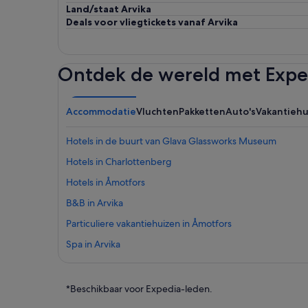
Land/staat Arvika
Deals voor vliegtickets vanaf Arvika
Ontdek de wereld met Expe
Accommodatie
Vluchten
Pakketten
Auto's
Vakantieh
Hotels in de buurt van Glava Glassworks Museum
Hotels in Charlottenberg
Hotels in Åmotfors
B&B in Arvika
Particuliere vakantiehuizen in Åmotfors
Spa in Arvika
*Beschikbaar voor Expedia-leden.