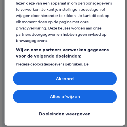
lezen deze van een apparaat in om persoonsgegevens
Juridische informatie/Contact
te verwerken. Je kunt je instellingen bevestigen of
Inhoudsrichtlijnen en inhoud rapporteren
wijzigen door hieronder te klikken. Je kunt dit ook op
elk moment doen op de pagina met onze
Hulp
privacyverklaring. Deze keuzes worden aan onze
partners doorgegeven en hebben geen invloed op
Contact
browsegegevens.
Je boeking wijzigen of annuleren
Wij en onze partners verwerken gegevens
Restitutieproces en tijdsbestek
voor de volgende doeleinden:
Boek een vlucht met airlinetegoed
Precieze geolocatiegegevens gebruiken. De
apparaatkenmerken actief scannen ter identificatie.
Internationale reisdocumenten
Informatie op een apparaat opslaan en/of openen.
Akkoord
Gepersonaliseerde advertenties en content, advertentie-
en contentmetingen, doelgroepenonderzoek en
ontwikkeling van diensten.
Partnerlijst (derden)
Alles afwijzen
© 2026 Expedia, Inc. - een bedrijf van Expedia Group. Alle rechten
voorbehouden. Expedia en het Expedia-logo zijn handelsmerken of
geregistreerde handelsmerken van Expedia, Inc.
Doeleinden weergeven