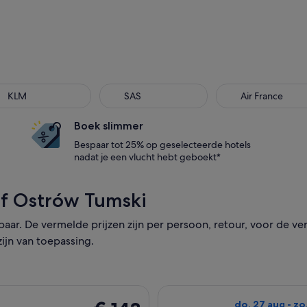
KLM
SAS
Air France
Boek slimmer
Bespaar tot 25% op geselecteerde hotels
nadat je een vlucht hebt geboekt*
f Ostrów Tumski
ar. De vermelde prijzen zijn per persoon, retour, voor de ve
ijn van toepassing.
o. 27 aug van Wroclaw naar Rome en terugkeert op ma. 31 aug 
De Lufthansa-vl
€ 143
do. 27 aug - zo