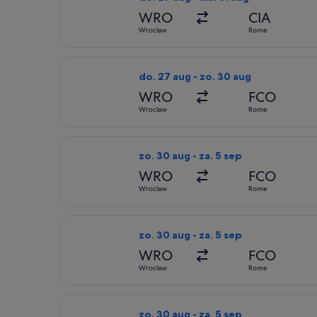
WRO
CIA
Wroclaw
Rome
De Lufthansa-vlucht die vertrekt op
do. 27 aug - zo. 30 aug
WRO
FCO
Wroclaw
Rome
De Lufthansa-vlucht die vertrekt op
zo. 30 aug - za. 5 sep
WRO
FCO
Wroclaw
Rome
De Lufthansa-vlucht die vertrekt op
zo. 30 aug - za. 5 sep
WRO
FCO
Wroclaw
Rome
De Swiss International Air Lines-vl
zo. 30 aug - za. 5 sep