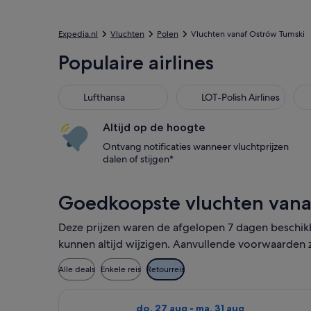
Expedia.nl
Vluchten
Polen
Vluchten vanaf Ostrów Tumski
Populaire airlines
Lufthansa
LOT-Polish Airlines
Altijd op de hoogte
Ontvang notificaties wanneer vluchtprijzen
dalen of stijgen*
Goedkoopste vluchten vana
Deze prijzen waren de afgelopen 7 dagen beschikba
kunnen altijd wijzigen. Aanvullende voorwaarden z
Alle deals
Enkele reis
Retourreis
De Ryanair-vlucht die vertrekt op d
do. 27 aug - ma. 31 aug