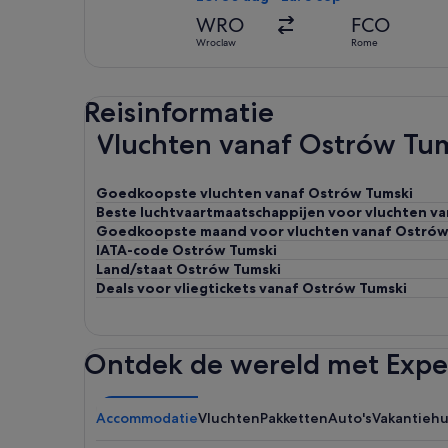
WRO
FCO
Wroclaw
Rome
Reisinformatie
Vluchten vanaf Ostrów Tums
Goedkoopste vluchten vanaf Ostrów Tumski
Beste luchtvaartmaatschappijen voor vluchten v
Goedkoopste maand voor vluchten vanaf Ostrów
IATA-code Ostrów Tumski
Land/staat Ostrów Tumski
Deals voor vliegtickets vanaf Ostrów Tumski
Ontdek de wereld met Expe
Accommodatie
Vluchten
Pakketten
Auto's
Vakantieh