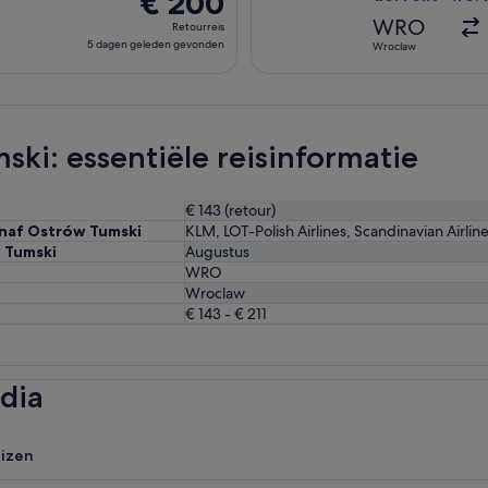
€ 200
Retourreis,
WRO
Retourreis
5
5 dagen geleden gevonden
Wroclaw
dagen
geleden
gevonden
ki: essentiële reisinformatie
€ 143 (retour)
anaf Ostrów Tumski
KLM, LOT-Polish Airlines, Scandinavian Airline
 Tumski
Augustus
WRO
Wroclaw
€ 143 - € 211
dia
uizen