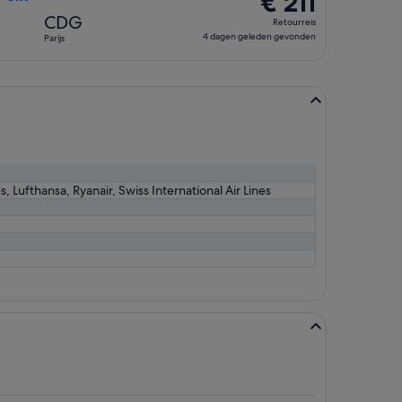
€ 211
Retourreis,
CDG
Retourreis
4
4 dagen geleden gevonden
Parijs
dagen
geleden
gevonden
s, Lufthansa, Ryanair, Swiss International Air Lines