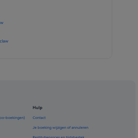
aw
oclaw
w
Hulp
e van Wrocław
rbo-boekingen)
Contact
Je boeking wijzigen of annuleren
inikańska
Restitutieproces en tijdsbestek