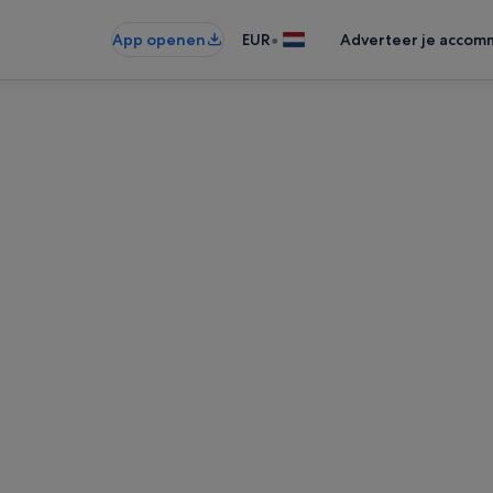
•
App openen
EUR
Adverteer je accom