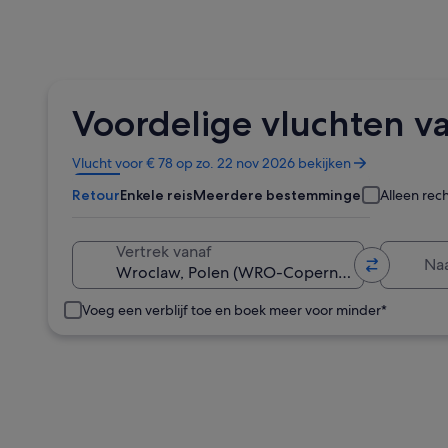
Voordelige vluchten v
Opent
Vlucht voor € 78 op zo. 22 nov 2026 bekijken
in
Retour
Enkele reis
Meerdere bestemmingen
Alleen rec
een
nieuw
venster
Naa
Vertrek vanaf
Voeg een verblijf toe en boek meer voor minder*