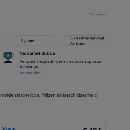
Plan je reis
Swiss International
Ryanair
Air Lines
Verzamel dubbel
Verzamel frequent flyer-miles boven op onze
beloningen
Aanmelden
rmelde reisperiode. Prijzen en beschikbaarheid
met als prijs € 143 selecteren. 3 dagen geleden gevonden
ucht die vertrekt op do. 27 aug van Wroclaw naar Rome en ter
€ 156
. 30 aug