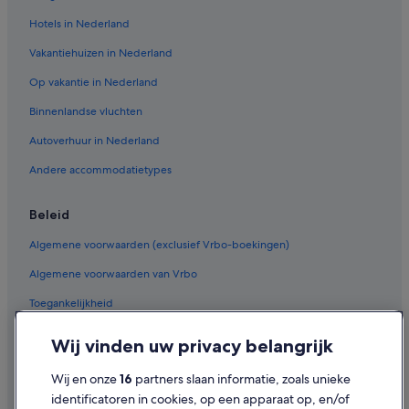
Hotels in Nederland
Vakantiehuizen in Nederland
Op vakantie in Nederland
Binnenlandse vluchten
Autoverhuur in Nederland
Andere accommodatietypes
Beleid
Algemene voorwaarden (exclusief Vrbo-boekingen)
Algemene voorwaarden van Vrbo
Toegankelijkheid
Privacy
Wij vinden uw privacy belangrijk
Cookies
Wij en onze
16
partners slaan informatie, zoals unieke
Gebruiksvoorwaarden
identificatoren in cookies, op een apparaat op, en/of