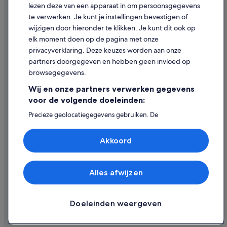
lezen deze van een apparaat in om persoonsgegevens
Juridische informatie/Contact
te verwerken. Je kunt je instellingen bevestigen of
Inhoudsrichtlijnen en inhoud rapporteren
wijzigen door hieronder te klikken. Je kunt dit ook op
elk moment doen op de pagina met onze
Hulp
privacyverklaring. Deze keuzes worden aan onze
partners doorgegeven en hebben geen invloed op
Contact
browsegegevens.
Je boeking wijzigen of annuleren
Wij en onze partners verwerken gegevens
Restitutieproces en tijdsbestek
voor de volgende doeleinden:
Boek een vlucht met airlinetegoed
Precieze geolocatiegegevens gebruiken. De
apparaatkenmerken actief scannen ter identificatie.
Internationale reisdocumenten
Informatie op een apparaat opslaan en/of openen.
Akkoord
Gepersonaliseerde advertenties en content, advertentie-
en contentmetingen, doelgroepenonderzoek en
ontwikkeling van diensten.
Partnerlijst (derden)
Alles afwijzen
© 2026 Expedia, Inc. - een bedrijf van Expedia Group. Alle rechten
voorbehouden. Expedia en het Expedia-logo zijn handelsmerken of
geregistreerde handelsmerken van Expedia, Inc.
Doeleinden weergeven