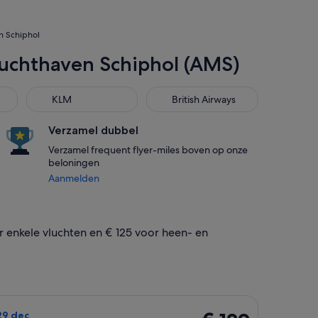
n Schiphol
Luchthaven Schiphol (AMS)
KLM
British Airways
KLM
British Airways
Verzamel dubbel
Verzamel frequent flyer-miles boven op onze
beloningen
Aanmelden
 enkele vluchten en € 125 voor heen- en
1 nov met als prijs € 125 selecteren. 14 uur geleden gevonden
cht die vertrekt op vr. 25 dec van Lissabon naar Amsterdam en
€ 129
 29 dec