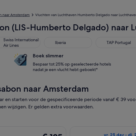
n naar Amsterdam
Vluchten van Luchthaven Humberto Delgado naar Luchthave
sabon (LIS-Humberto Delgado) naar 
ss International Air Lines
Iberia
TAP Portugal
Swiss International
Iberia
TAP Portugal
Air Lines
Boek slimmer
Bespaar tot 25% op geselecteerde hotels
nadat je een vlucht hebt geboekt*
ssabon naar Amsterdam
r en starten voor de gespecificeerde periode vanaf € 39 voor
nen wijzigen. Er gelden extra voorwaarden.
wo. 18 nov van Lissabon naar Amsterdam en terugkeert op za. 2
De Transavia-vlu
€ 125
vr. 25 dec - di.