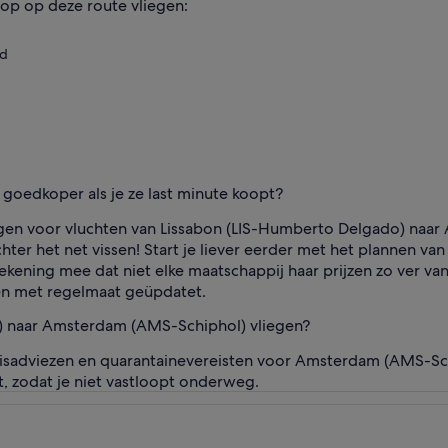
op op deze route vliegen:
nd
S goedkoper als je ze last minute koopt?
ngen voor vluchten van Lissabon (LIS-Humberto Delgado) naa
hter het net vissen! Start je liever eerder met het plannen van
ekening mee dat niet elke maatschappij haar prijzen zo ver 
en met regelmaat geüpdatet.
o) naar Amsterdam (AMS-Schiphol) vliegen?
eisadviezen en quarantainevereisten voor Amsterdam (AMS-S
t, zodat je niet vastloopt onderweg.