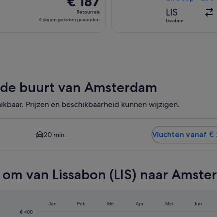
€ 187
Retourreis,
LIS
Retourreis
4
4 dagen geleden gevonden
Lissabon
dagen
geleden
gevonden
n de buurt van Amsterdam
kbaar. Prijzen en beschikbaarheid kunnen wijzigen.
en dichtstbijzijnde beschikbare optie. De gemiddelde tijd me
Vluchten vanaf €
20 min.
om van Lissabon (LIS) naar Amste
Jan
Feb
Mrt
Apr
Mei
Jun
€ 400