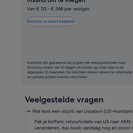
maand om te vliegen
is
Van € 113 - € 348 per reiziger.
doorgaans
de
Vluchten in maart bekijken
goedkoopste
maand
om
te
vliegen
Inzichten zijn gebaseerd op prijzen van zoekopdrachten voor
Economy-reizen van 10 dagen of minder op onze sites in de
afgelopen 12 maanden. De inzichten dienen alleen ter informatie
en actuele prijzen kunnen verschillen.
Veelgestelde vragen
Wat kost een vlucht van Lissabon (LIS-Humbe
Pak je koffers; retourtickets van LIS naar AMS
veranderen, dus boek vandaag nog en scoor d