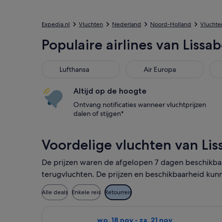
Expedia.nl
Vluchten
Nederland
Noord-Holland
Vluchte
Populaire airlines van Lis
Lufthansa
Air Europa
Swi
Lufthansa
Air Europa
Altijd op de hoogte
Ontvang notificaties wanneer vluchtprijzen
dalen of stijgen*
Voordelige vluchten van Li
De prijzen waren de afgelopen 7 dagen beschikbaa
terugvluchten. De prijzen en beschikbaarheid kun
Alle deals
Enkele reis
Retourreis
De Transavia-vlucht die vertrekt op 
wo. 18 nov - za. 21 nov