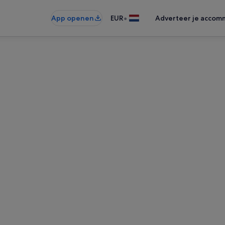
•
App openen
EUR
Adverteer je accom