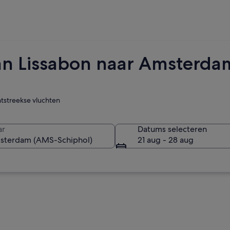
an Lissabon naar Amsterda
htstreekse vluchten
ar
Datums selecteren
21 aug - 28 aug