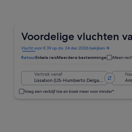
Voordelige vluchten v
Opent
Vlucht voor € 39 op do. 24 dec 2026 bekijken
in
Retour
Enkele reis
Meerdere bestemmingen
Alleen rec
een
nieuw
venster
Vertrek vanaf
Na
Voeg een verblijf toe en boek meer voor minder*