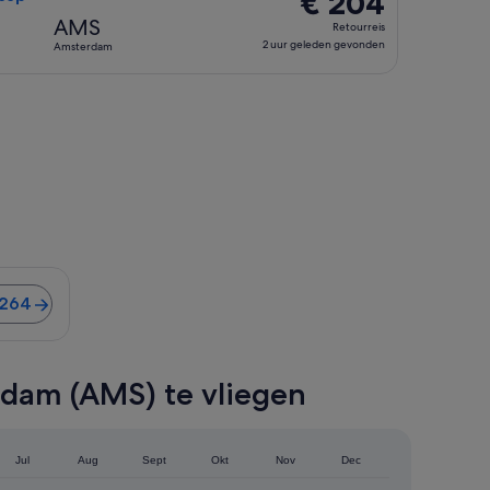
€ 204
Retourreis,
AMS
Retourreis
2
2 uur geleden gevonden
Amsterdam
uur
geleden
gevonden
t de auto naar het stadscentrum is 20 minuten. Vluchten vana
 264
rdam (AMS) te vliegen
Jul
Aug
Sept
Okt
Nov
Dec