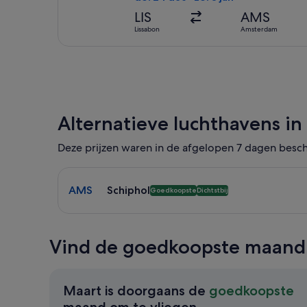
LIS
AMS
Lissabon
Amsterdam
Alternatieve luchthavens i
Deze prijzen waren in de afgelopen 7 dagen beschi
Selecteer vlucht naar Schiphol AMS. Goedkoopste 
AMS
Schiphol
Goedkoopste
Dichtstbij
Vind de goedkoopste maand 
Maart is doorgaans de
goedkoopste
Maart