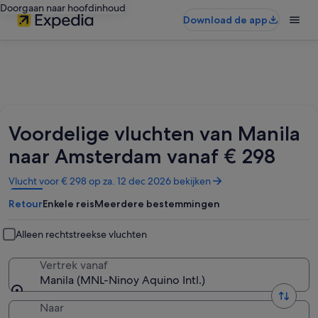
Doorgaan naar hoofdinhoud
Download de app
Voordelige vluchten van Manila
naar Amsterdam vanaf € 298
Opent
Vlucht voor € 298 op za. 12 dec 2026 bekijken
in
Retour
Enkele reis
Meerdere bestemmingen
een
nieuw
venster
Alleen rechtstreekse vluchten
Vertrek vanaf
Manila (MNL-Ninoy Aquino Intl.)
Naar