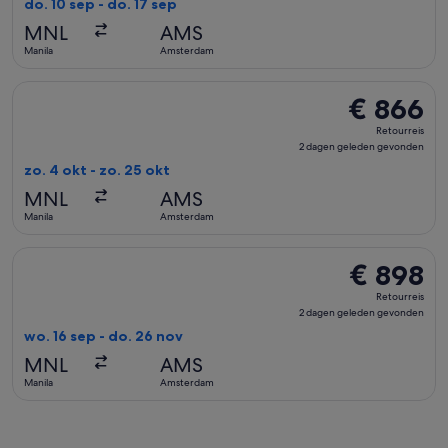
do. 10 sep - do. 17 sep
geleden
MNL
AMS
gevonden
Manila
Amsterdam
De Emirates-vlucht die vertrekt op zo. 4 okt van Manila na
€ 866
€ 866
Retourreis,
Retourreis
2
2 dagen geleden gevonden
dagen
zo. 4 okt - zo. 25 okt
geleden
MNL
AMS
gevonden
Manila
Amsterdam
De Austrian Airlines-vlucht die vertrekt op wo. 16 sep van
€ 898
€ 898
Retourreis,
Retourreis
2
2 dagen geleden gevonden
dagen
wo. 16 sep - do. 26 nov
geleden
MNL
AMS
gevonden
Manila
Amsterdam