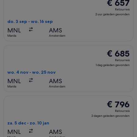
€ 657
€ 657
Retourreis,
Retourreis
2
2 uur geleden gevonden
uur
do. 3 sep - wo. 16 sep
geleden
MNL
AMS
gevonden
Manila
Amsterdam
De China Southern Airlines-vlucht die vertrekt op wo. 4 no
€ 685
€ 685
Retourreis,
Retourreis
1
1 dag geleden gevonden
dag
wo. 4 nov - wo. 25 nov
geleden
MNL
AMS
gevonden
Manila
Amsterdam
De Kuwait Airways-vlucht die vertrekt op za. 5 dec van Man
€ 796
€ 796
Retourreis,
Retourreis
2
2 dagen geleden gevonden
dagen
za. 5 dec - zo. 10 jan
geleden
MNL
AMS
gevonden