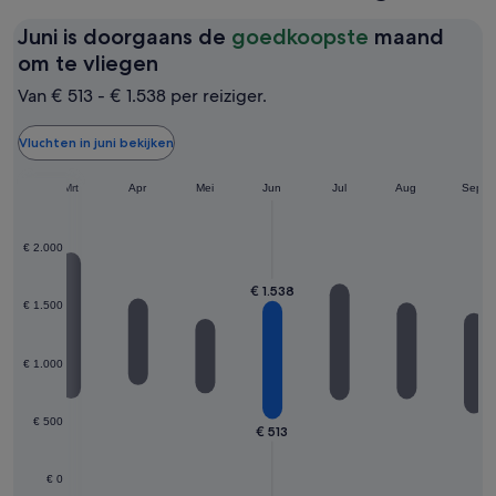
Juni is doorgaans de
goedkoopste
maand
Juni
om te vliegen
is
Van € 513 - € 1.538 per reiziger.
doorgaans
de
Vluchten in juni bekijken
goedkoopste
Feb
Mrt
Apr
maand
Mei
Jun
Jul
Aug
Sept
om
te
€ 2.000
vliegen
€ 1.538
€ 1.500
€ 1.000
€ 500
€ 513
€ 0