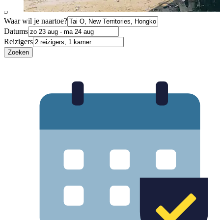
Waar wil je naartoe?
Datums
Reizigers
Zoeken