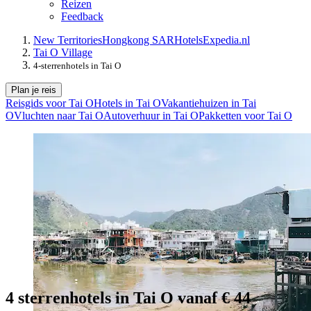
Reizen
Feedback
New Territories
Hongkong SAR
Hotels
Expedia.nl
Tai O Village
4-sterrenhotels in Tai O
Plan je reis
Reisgids voor Tai O
Hotels in Tai O
Vakantiehuizen in Tai
O
Vluchten naar Tai O
Autoverhuur in Tai O
Pakketten voor Tai O
4 sterrenhotels in Tai O vanaf € 44