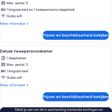
loft,
Max. aantal: 5
1
1 kingsize bed en 1 tweepersoons slaapbank
kingsize
Gratis wifi
bed
Meer
Meer informatie
met
details
slaapbank
over
Prijzen en beschikbaarheid bekijken
Familie
laden
loft,
1
Alle
Een moderne slaapkamer met een baks
15
kingsize
Deluxe tweepersoonskamer
foto's
bed
1 slaapkamer
met
voor
slaapbank
Max. aantal: 2
Deluxe
tweepersoonskamer
1 kingsize bed
laden
Gratis wifi
Meer
Meer informatie
details
over
Prijzen en beschikbaarheid bekijken
Deluxe
tweepersoonskamer
Meld je aan om de in aanmerking komende kortingen en