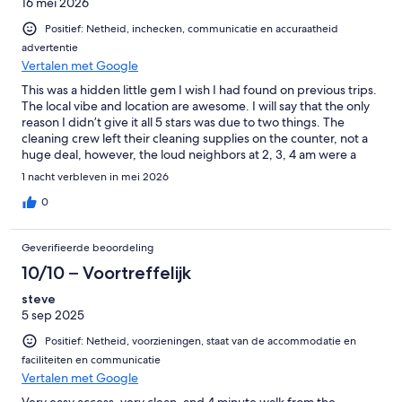
16 mei 2026
Positief: Netheid, inchecken, communicatie en accuraatheid
advertentie
Vertalen met Google
This was a hidden little gem I wish I had found on previous trips.
The local vibe and location are awesome. I will say that the only
reason I didn’t give it all 5 stars was due to two things. The
cleaning crew left their cleaning supplies on the counter, not a
huge deal, however, the loud neighbors at 2, 3, 4 am were a
little overboard.
1 nacht verbleven in mei 2026
0
Geverifieerde beoordeling
10/10 – Voortreffelijk
steve
5 sep 2025
Positief: Netheid, voorzieningen, staat van de accommodatie en
faciliteiten en communicatie
Vertalen met Google
Very easy access, very clean, and 4 minute walk from the