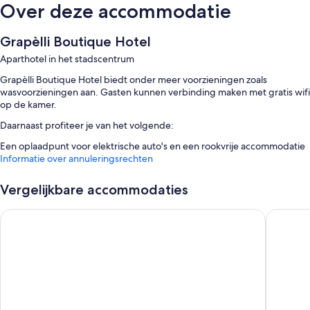
Over deze accommodatie
Grapèlli Boutique Hotel
Aparthotel in het stadscentrum
Grapèlli Boutique Hotel biedt onder meer voorzieningen zoals
wasvoorzieningen aan. Gasten kunnen verbinding maken met gratis wifi
op de kamer.
Daarnaast profiteer je van het volgende:
Een oplaadpunt voor elektrische auto's en een rookvrije accommodatie
Informatie over annuleringsrechten
Kamervoorzieningen
Alle kamers van Grapèlli Boutique Hotel beschikken over gemakken
Vergelijkbare accommodaties
zoals gratis wifi en kluisjes.
Amrâth Hotel Alkmaar
Fletcher
Aanvullende gemakken in alle kamers zijn o.a.:
Vloerverwarming, regendouches en haardrogers
Smart-televisies van 50 inch met Netflix, streamingdiensten en
kabelzenders
Keukens, koelkasten en kookplaten