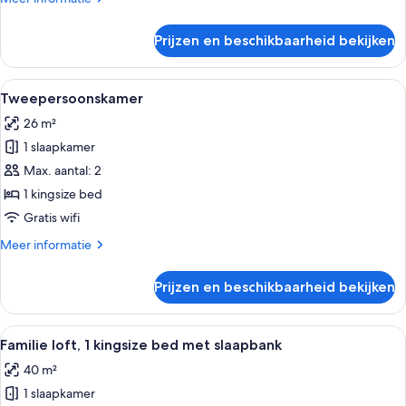
details
over
Prijzen en beschikbaarheid bekijken
Deluxe
vierpersoonskamer,
meerdere
Alle
Een moderne slaapkamer met een groot 
8
bedden
Tweepersoonskamer
foto's
26 m²
voor
1 slaapkamer
Tweepersoonskamer
laden
Max. aantal: 2
1 kingsize bed
Gratis wifi
Meer
Meer informatie
details
over
Prijzen en beschikbaarheid bekijken
Tweepersoonskamer
Alle
Een loft-achtige kamer met zichtbare
11
Familie loft, 1 kingsize bed met slaapbank
foto's
40 m²
voor
1 slaapkamer
Familie