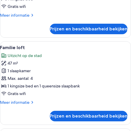
Gratis wifi
Meer
Meer informatie
details
over
Prijzen en beschikbaarheid bekijken
Deluxe
loft
Alle
Een slaapkamer met een bed, een nacht
7
Familie loft
foto's
Uitzicht op de stad
voor
47 m²
Familie
loft
1 slaapkamer
laden
Max. aantal: 4
1 kingsize bed en 1 queensize slaapbank
Gratis wifi
Meer
Meer informatie
details
over
Prijzen en beschikbaarheid bekijken
Familie
loft
Een slaapkamer met een bed, een bureau