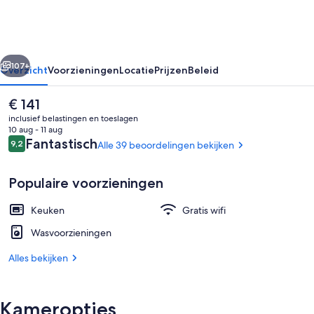
rige
Volgende
107+
Overzicht
Voorzieningen
Locatie
Prijzen
Beleid
De
€ 141
huidige
inclusief belastingen en toeslagen
prijs
10 aug - 11 aug
is
Beoordelingen
Fantastisch
9,2
Alle 39 beoordelingen bekijken
9,2 op 10 –
€ 141
Populaire voorzieningen
Keuken
Gratis wifi
Receptie
Wasvoorzieningen
Alles bekijken
Kameropties