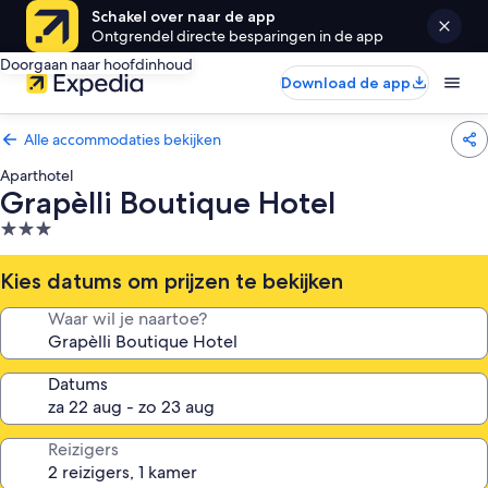
Schakel over naar de app
Ontgrendel directe besparingen in de app
Doorgaan naar hoofdinhoud
Download de app
Alle accommodaties bekijken
Aparthotel
Grapèlli Boutique Hotel
3.0-
sterrenaccommodatie
Kies datums om prijzen te bekijken
Waar wil je naartoe?
Datums
Reizigers