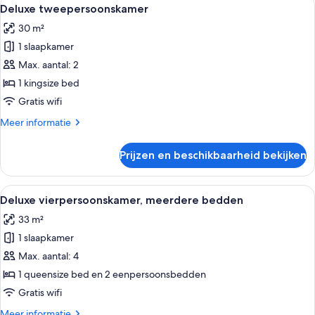
Alle
12
Deluxe tweepersoonskamer
foto's
30 m²
voor
1 slaapkamer
Deluxe
tweepersoonskamer
Max. aantal: 2
laden
1 kingsize bed
Gratis wifi
Meer
Meer informatie
details
over
Prijzen en beschikbaarheid bekijken
Deluxe
tweepersoonskamer
Alle
Een hotelkamer met een groot bed, ee
7
Deluxe vierpersoonskamer, meerdere bedden
foto's
33 m²
voor
1 slaapkamer
Deluxe
vierpersoonskamer,
Max. aantal: 4
meerdere
1 queensize bed en 2 eenpersoonsbedden
bedden
Gratis wifi
laden
Meer
Meer informatie