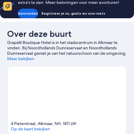
extra's te zien. Meer beloningen voor meer avonturen!
Aanmelden
Registreer je nu, gratis en voor niets
Over deze buurt
Grapèlli Boutique Hotel is in het stadscentrum in Alkmaar te
vinden. Bij Noordhollands Duinreservaat en Noordhollands
Duinreservaat geniet je van het natuurschoon van de omgeving,
terwijl National Biermuseum en Nederlands Kaasmuseum hier
Meer bekijken
twee van de culturele hoogtepunten zijn. Beatles Museum en
Doolhof zijn ook zeker het bezoeken waard.
Bekijk onze reisgids
voor Alkmaar
Meer aparthotels in Alkmaar
4 Pieterstraat, Alkmaar, NH, 1811 LW
Op de kaart bekijken