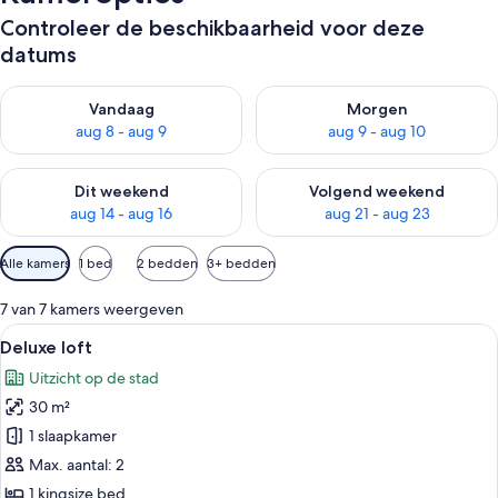
Controleer de beschikbaarheid voor deze
datums
De beschikbaarheid controleren voor vanavond aug 8 - aug 9
De beschikbaarheid controler
Vandaag
Morgen
aug 8 - aug 9
aug 9 - aug 10
De beschikbaarheid controleren voor dit weekend aug 14 - au
De beschikbaarheid controler
Dit weekend
Volgend weekend
aug 14 - aug 16
aug 21 - aug 23
Beschikbare
Alle kamers
1 bed
2 bedden
3+ bedden
filters
voor
7 van 7 kamers weergeven
kamers
Alle
Een moderne slaapkamer met een groot 
7
Deluxe loft
foto's
Uitzicht op de stad
voor
30 m²
Deluxe
loft
1 slaapkamer
laden
Max. aantal: 2
1 kingsize bed