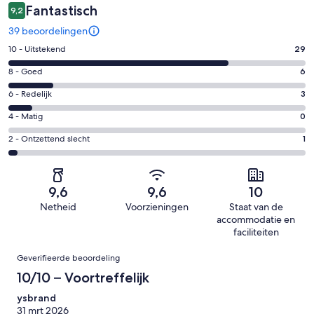
Fantastisch
9,2
39 beoordelingen
Gastenscore:
10 - Uitstekend
29
10
Gastenscore:
8 - Goed
6
-
8
Uitstekend.
Gastenscore:
6 - Redelijk
3
-
29
6
Goed.
Gastenscore:
4 - Matig
0
van
-
6
4
39
Redelijk.
Gastenscore:
2 - Ontzettend slecht
1
van
-
beoordelingen
3
2
39
Matig.
van
-
beoordelingen
0
39
Ontzettend
van
9,6
9,6
10
beoordelingen
slecht.
39
Netheid
Voorzieningen
Staat van de
1
beoordelingen
accommodatie en
van
faciliteiten
39
Beoordelingen
beoordelingen
Geverifieerde beoordeling
10/10 – Voortreffelijk
ysbrand
31 mrt 2026