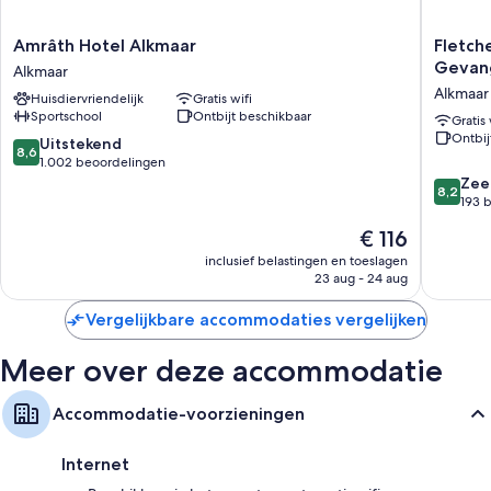
Amrâth
Fletcher
Amrâth Hotel Alkmaar
Fletch
Hotel
Hotel-
Gevang
Alkmaar
Alkmaar
Restaur
Alkmaar
Huisdiervriendelijk
Gratis wifi
Alkmaar
De
Sportschool
Ontbijt beschikbaar
Oude
Gratis 
Ontbij
Gevange
8.6
Uitstekend
8,6
-
van
1.002 beoordelingen
Alkmaar
10,
8.2
Zee
8,2
Alkmaar
Uitstekend,
van
193 
1.002
10,
De
€ 116
beoordelingen
Zeer
prijs
goed,
inclusief belastingen en toeslagen
is
23 aug - 24 aug
193
€ 116
beoorde
Vergelijkbare accommodaties vergelijken
Meer over deze accommodatie
Accommodatie-voorzieningen
Internet