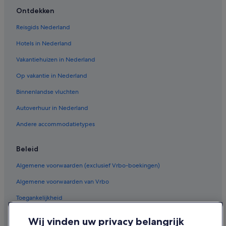
Ontdekken
Reisgids Nederland
Hotels in Nederland
Vakantiehuizen in Nederland
Op vakantie in Nederland
Binnenlandse vluchten
Autoverhuur in Nederland
Andere accommodatietypes
Beleid
Algemene voorwaarden (exclusief Vrbo-boekingen)
Algemene voorwaarden van Vrbo
Toegankelijkheid
Privacy
Wij vinden uw privacy belangrijk