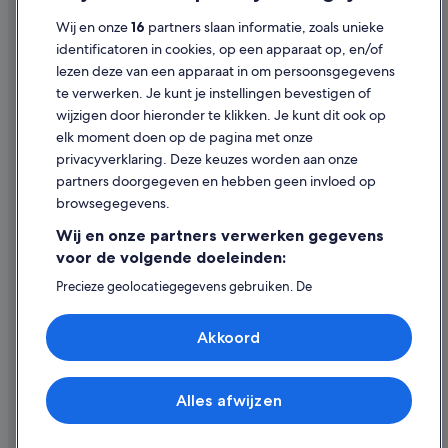
Cookies
Wij en onze
16
partners slaan informatie, zoals unieke
Gebruiksvoorwaarden
identificatoren in cookies, op een apparaat op, en/of
lezen deze van een apparaat in om persoonsgegevens
Juridische informatie/Contact
te verwerken. Je kunt je instellingen bevestigen of
Inhoudsrichtlijnen en inhoud rapporteren
wijzigen door hieronder te klikken. Je kunt dit ook op
elk moment doen op de pagina met onze
Hulp
privacyverklaring. Deze keuzes worden aan onze
partners doorgegeven en hebben geen invloed op
Contact
browsegegevens.
Je boeking wijzigen of annuleren
Wij en onze partners verwerken gegevens
Restitutieproces en tijdsbestek
voor de volgende doeleinden:
Boek een vlucht met airlinetegoed
Precieze geolocatiegegevens gebruiken. De
apparaatkenmerken actief scannen ter identificatie.
Internationale reisdocumenten
Informatie op een apparaat opslaan en/of openen.
Akkoord
Gepersonaliseerde advertenties en content, advertentie-
en contentmetingen, doelgroepenonderzoek en
ontwikkeling van diensten.
Partnerlijst (derden)
Alles afwijzen
© 2026 Expedia, Inc. - een bedrijf van Expedia Group. Alle rechten
voorbehouden. Expedia en het Expedia-logo zijn handelsmerken of
geregistreerde handelsmerken van Expedia, Inc.