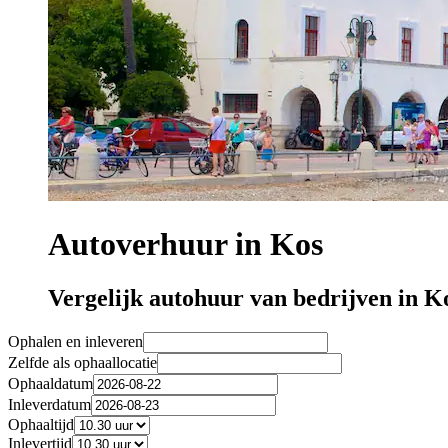
Autoverhuur in Kos
Vergelijk autohuur van bedrijven in K
Ophalen en inleveren
Zelfde als ophaallocatie
Ophaaldatum
Inleverdatum
Ophaaltijd
Inlevertijd