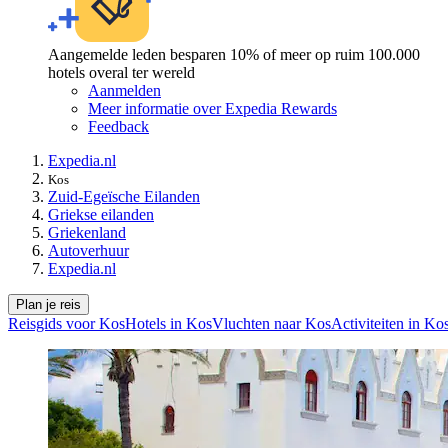
Aangemelde leden besparen 10% of meer op ruim 100.000
hotels overal ter wereld
Aanmelden
Meer informatie over Expedia Rewards
Feedback
Expedia.nl
Kos
Zuid-Egeïsche Eilanden
Griekse eilanden
Griekenland
Autoverhuur
Expedia.nl
Plan je reis
Reisgids voor Kos
Hotels in Kos
Vluchten naar Kos
Activiteiten in Ko