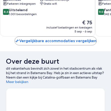
Resort
Batema
Parkeren inbegrepen
Gratis wifi
Parke
Batemans
Bay
Bay
8.6
9.0
Uitstekend
Fan
8,6
9,0
van
van
1.001 beoordelingen
342 
10,
10,
De
€ 75
Uitstekend,
Fantasti
prijs
1.001
342
inclusief belastingen en toeslagen
is
5 sep - 6 sep
beoordelingen
beoorde
€ 75
Vergelijkbare accommodaties vergelijken
Over deze buurt
dit vakantiehuis bevindt zich zowel in het stadscentrum als vlak
bij het strand in Batemans Bay. Heb je zin in een actieve uitstap?
Neem dan een kijkje bij Catalina-golfbaan en Batemans Bay
Marina. Wie liever in alle rust van het natuurschoon in de
Meer bekijken
omgeving geniet, is bij Cullendulla Creek Nature Reserve en
Clyde River National Park aan het juiste adres. Birdland Animal
Park en Corrigans Beach Inclusive Playground zijn ook zeker het
bezoeken waard. Ontdek de wateractiviteiten in de omgeving.
Er zijn namelijk tal van faciliteiten in de buurt, bijvoorbeeld voor
jetskiën en kajakken. Je kunt ook de natuur in trekken en