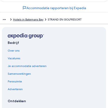
k
Accommodatie rapporteren bij Expedia
o
p
e
Hotels in Batemans Bay
STRAND EN GOLFRESORT
n
t
d
e
p
Bedrijf
a
g
Over ons
i
n
Vacatures
a
1
Je accommodatie adverteren
9
8
Samenwerkingen
M
Persruimte
y
s
Adverteren
t
e
r
Ontdekken
y