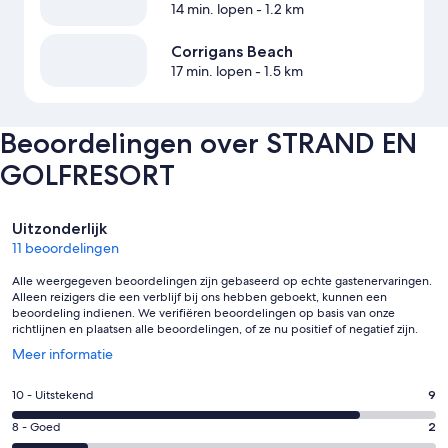
14 min. lopen
- 1.2 km
Corrigans Beach
17 min. lopen
- 1.5 km
Beoordelingen over STRAND EN
GOLFRESORT
Beoordelingen
Uitzonderlijk
11 beoordelingen
Alle weergegeven beoordelingen zijn gebaseerd op echte gastenervaringen.
Alleen reizigers die een verblijf bij ons hebben geboekt, kunnen een
beoordeling indienen. We verifiëren beoordelingen op basis van onze
richtlijnen en plaatsen alle beoordelingen, of ze nu positief of negatief zijn.
Opent
Meer informatie
in
een
Gastenscore:
10 - Uitstekend
9
nieuw
10
venster
Gastenscore:
8 - Goed
2
-