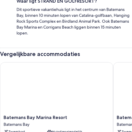
Waar ligt STRAND EN GOLFRESORT?
Dit sportieve vakantiehuis ligt in het centrum van Batemans
Bay, binnen 10 minuten lopen van Catalina-golfbaan, Hanging
Rock Sports Complex en Birdland Animal Park. Ook Batemans
Bay Marina en Corrigans Beach liggen binnen 15 minuten
lopen.
Vergelijkbare accommodaties
Batemans Bay Marina Resort
Bateman
Batemans
Batema
Batemans Bay Marina Resort
Batem
Bay
Bay
Batemans Bay
Bateman
Marina
Lodge
Zwembad
Huisdiervriendelijk
Zwem