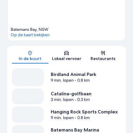
paardrijden en wandel- en fietsroutes afleggen.
Bekijk onze
reisgids voor Batemans Bay
Meer vakantiehuizen in Batemans Bay
Batemans Bay, NSW
Op de kaart bekijken
Kaart
In de buurt
Lokaal vervoer
Restaurants
Birdland Animal Park
9 min. lopen
- 0.8 km
Catalina-golfbaan
3 min. lopen
- 0.3 km
Hanging Rock Sports Complex
9 min. lopen
- 0.8 km
Batemans Bay Marina