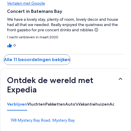
Vertalen met Google
Concert in Batemans Bay
We have a lovely stay, plenty of room, lovely decor and house
had all that we needed. Really enjoyed the quietness and the
front gazebo for pre concert drinks and nibbles 😊
1 nacht verbleven in maart 2020
0
Alle 11 beoordelingen bekijken
Ontdek de wereld met
Expedia
Verblijven
Vluchten
Pakketten
Auto's
Vakantiehuizen
Activiteit
L
198 Mystery Bay Road, Mystery Bay
i
n