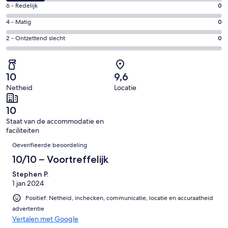
8
Uitstekend.
Gastenscore:
6 - Redelijk
0
-
9
6
Goed.
Gastenscore:
4 - Matig
0
van
-
2
4
11
Redelijk.
Gastenscore:
2 - Ontzettend slecht
0
van
-
beoordelingen
0
2
11
Matig.
van
-
beoordelingen
0
11
Ontzettend
van
10
9,6
beoordelingen
slecht.
11
Netheid
Locatie
0
beoordelingen
van
10
11
Staat van de accommodatie en
beoordelingen
faciliteiten
Beoordelingen
Geverifieerde beoordeling
10/10 – Voortreffelijk
Stephen P.
1 jan 2024
Positief: Netheid, inchecken, communicatie, locatie en accuraatheid
advertentie
Vertalen met Google