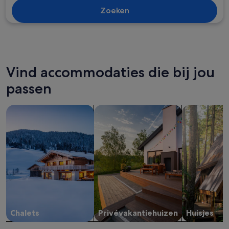
Zoeken
Vind accommodaties die bij jou
passen
Chalets zoeken
zoeken naar privévakantiehuizen
Huisjes zoek
Chalets
Privévakantiehuizen
Huisjes