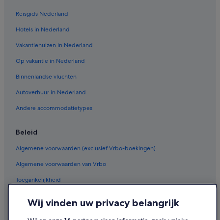
Reisgids Nederland
Hotels in Nederland
Vakantiehuizen in Nederland
Op vakantie in Nederland
Binnenlandse vluchten
Autoverhuur in Nederland
Andere accommodatietypes
Beleid
Algemene voorwaarden (exclusief Vrbo-boekingen)
Algemene voorwaarden van Vrbo
Toegankelijkheid
Privacy
Wij vinden uw privacy belangrijk
Cookies