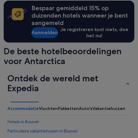
Bespaar gemiddeld 15% op
duizenden hotels wanneer je bent
aangemeld
Je registreren kost niets, doe
Aanmelden
het nu!
De beste hotelbeoordelingen
voor Antarctica
Ontdek de wereld met
Expedia
Accommodatie
Vluchten
Pakketten
Auto's
Vakantiehuizen
Hotels in Bouvet
Particuliere vakantiehuizen in Bouvet