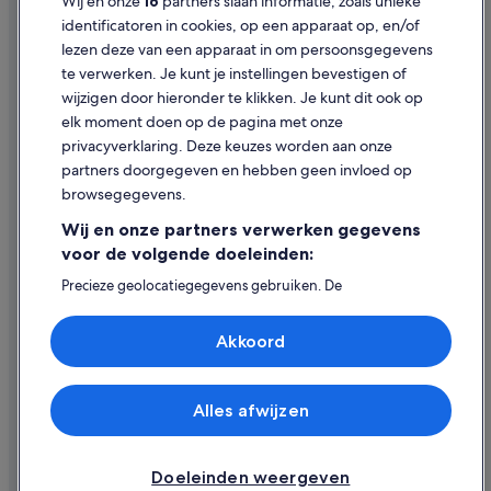
Wij en onze
16
partners slaan informatie, zoals unieke
Gebruiksvoorwaarden
identificatoren in cookies, op een apparaat op, en/of
lezen deze van een apparaat in om persoonsgegevens
Juridische informatie/Contact
te verwerken. Je kunt je instellingen bevestigen of
Inhoudsrichtlijnen en inhoud rapporteren
wijzigen door hieronder te klikken. Je kunt dit ook op
elk moment doen op de pagina met onze
Hulp
privacyverklaring. Deze keuzes worden aan onze
partners doorgegeven en hebben geen invloed op
Contact
browsegegevens.
Je boeking wijzigen of annuleren
Wij en onze partners verwerken gegevens
Restitutieproces en tijdsbestek
voor de volgende doeleinden:
Boek een vlucht met airlinetegoed
Precieze geolocatiegegevens gebruiken. De
apparaatkenmerken actief scannen ter identificatie.
Internationale reisdocumenten
Informatie op een apparaat opslaan en/of openen.
Akkoord
Gepersonaliseerde advertenties en content, advertentie-
en contentmetingen, doelgroepenonderzoek en
ontwikkeling van diensten.
Partnerlijst (derden)
Alles afwijzen
© 2026 Expedia, Inc. - een bedrijf van Expedia Group. Alle rechten
voorbehouden. Expedia en het Expedia-logo zijn handelsmerken of
geregistreerde handelsmerken van Expedia, Inc.
Doeleinden weergeven