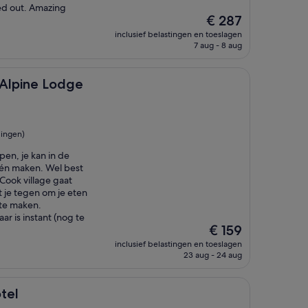
ed out. Amazing
De
€ 287
prijs
inclusief belastingen en toeslagen
is
7 aug - 8 aug
€ 287
Lodge
 Alpine Lodge
ingen)
pen, je kan in de
één maken. Wel best
Cook village gaat
t je tegen om je eten
 te maken.
ar is instant (nog te
De
€ 159
prijs
inclusief belastingen en toeslagen
is
23 aug - 24 aug
€ 159
tel