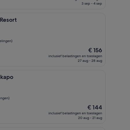
is
3 sep - 4 sep
€ 182
Resort
elingen)
De
€ 156
prijs
inclusief belastingen en toeslagen
is
27 aug - 28 aug
€ 156
ekapo
ingen)
De
€ 144
prijs
inclusief belastingen en toeslagen
is
20 aug - 21 aug
€ 144