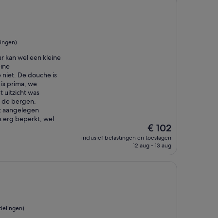
ingen)
r kan wel een kleine
ine
 niet. De douche is
 is prima, we
 uitzicht was
 de bergen.
et aangelegen
 erg beperkt, wel
De
€ 102
prijs
inclusief belastingen en toeslagen
is
12 aug - 13 aug
€ 102
delingen)