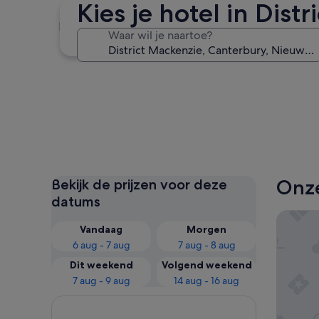
Kies je hotel in Dist
Lake Tekapo
Waar wil je naartoe?
Lake Tekapo
Onze
Bekijk de prijzen voor deze
datums
Lakes E
Vandaag
Morgen
6 aug - 7 aug
7 aug - 8 aug
Dit weekend
Volgend weekend
7 aug - 9 aug
14 aug - 16 aug