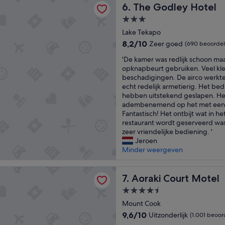
The Godley Hotel
r
6. The Godley Hotel
a
i
p
3.0-
e
a
sterrenaccommodatie
Lake Tekapo
n
g
d
e
8.2
8,2/10
Zeer goed
(690 beoordel
l
i
van
'
'De kamer was redlijk schoon maa
y
t
10,
D
opknapbeurt gebruiken. Veel kle
s
w
Zeer
e
beschadigingen. De airco werkte
t
a
goed,
k
echt redelijk armetierig. Het bed
a
s
(690
a
hebben uitstekend geslapen. Het
f
w
beoordelingen)
m
adembenemend op het met een
f
r
e
Fantastisch! Het ontbijt wat in h
.
i
r
restaurant wordt geserveerd was
'
t
w
zeer vriendelijke bediening. '
t
a
Jeroen
e
s
Minder weergeven
n
r
i
e
t
Court Motel
d
Aoraki Court Motel
7. Aoraki Court Motel
w
l
o
4.5-
i
u
sterrenaccommodatie
j
Mount Cook
l
k
d
9.6
9,6/10
Uitzonderlijk
(1.001 beoor
s
b
van