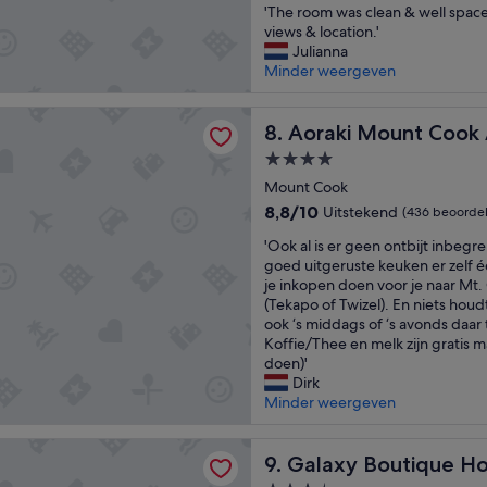
'
c
'The room was clean & well spac
e
10,
T
h
views & location.'
s
Uitzonderlijk,
h
o
Julianna
h
(1.001
e
o
Minder weergeven
o
beoordelingen)
r
n
w
o
m
e
Mount Cook Alpine Lodge
o
Aoraki Mount Cook Alpine 
a
8. Aoraki Mount Cook
r
m
a
/
4.0-
w
r
b
sterrenaccommodatie
a
Mount Cook
k
a
s
a
8.8
t
8,8/10
Uitstekend
(436 beoordel
c
n
van
h
'
l
'Ook al is er geen ontbijt inbegre
w
10,
t
O
e
goed uitgeruste keuken er zelf 
e
Uitstekend,
u
o
a
je inkopen doen voor je naar Mt. 
l
(436
b
k
n
(Tekapo of Twizel). En niets houd
e
beoordelingen)
c
a
&
ook ‘s middags of ‘s avonds daar
e
o
l
w
Koffie/Thee en melk zijn gratis ma
n
m
i
e
doen)'
k
b
s
l
Dirk
l
i
e
l
Minder weergeven
e
n
r
s
i
a
g
p
n
t
Boutique Hotel
e
Galaxy Boutique Hotel
a
9. Galaxy Boutique Ho
e
i
e
c
o
o