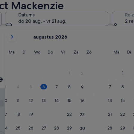
rict Mackenzie
Twizel
Mount Co
Datums
Reiz
do 20 aug. - vr 21 aug.
2 re
De
augustus 2026
weergegeven
maanden
zijn
Maandag
Dinsdag
Woensdag
Donderdag
Vrijdag
Zaterdag
Zondag
Maand
D
Ma
Di
Wo
Do
Vr
Za
Zo
Ma
Di
August
2026
Twizel
Mount 
en
1
1
2
September
 beste keuzes voor hotels in Distr
2026.
3
4
5
6
7
8
7
8
9
dge Lodge
Lakes Edge Lodge
1. Lakes Edge Lodge
10
11
12
13
14
15
14
15
16
1.0-
sterrenaccommodatie
Lake Tekapo
17
18
19
20
21
22
21
22
23
8.8
8,8/10
Uitstekend
(23 beoordeli
van
10,
24
25
26
27
28
29
28
29
30
Uitstekend,