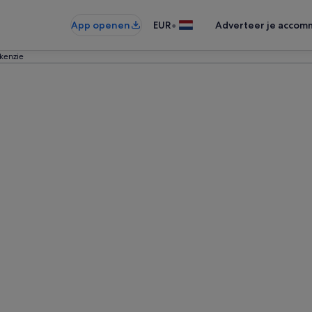
•
App openen
EUR
Adverteer je accom
ckenzie