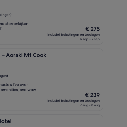
elingen)
ond sterrenkijken
De
€ 275
'
prijs
inclusief belastingen en toeslagen
is
6 sep - 7 sep
€ 275
i Mt Cook
 – Aoraki Mt Cook
ngen)
hostels I’ve ever
ly amenities, and wow
De
€ 239
prijs
inclusief belastingen en toeslagen
is
7 aug - 8 aug
€ 239
Motel