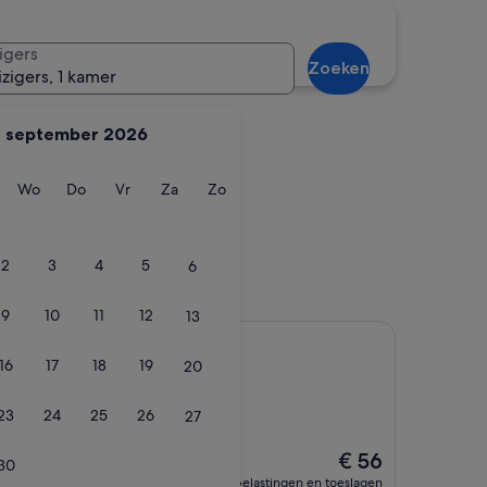
ok
Tekapo
igers
Zoeken
izigers, 1 kamer
september 2026
ag
insdag
Woensdag
Donderdag
Vrijdag
Zaterdag
Zondag
Wo
Do
Vr
Za
Zo
Cook
Tekapo
2
3
4
5
6
ict Mackenzie
9
10
11
12
13
16
17
18
19
20
23
24
25
26
27
ngen)
De
€ 56
30
prijs
inclusief belastingen en toeslagen