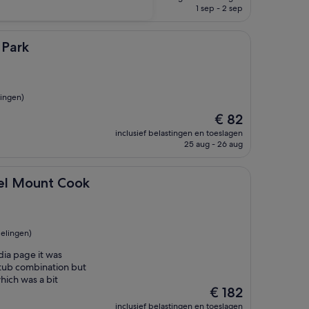
is
1 sep - 2 sep
€ 56
 Park
ingen)
De
€ 82
prijs
inclusief belastingen en toeslagen
is
25 aug - 26 aug
€ 82
t Cook
el Mount Cook
elingen)
dia page it was
tub combination but
hich was a bit
De
€ 182
prijs
inclusief belastingen en toeslagen