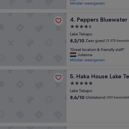
y
Minder weergeven
t
h
 Bluewater Resort
i
Peppers Bluewater Resort
4. Peppers Bluewater 
n
4.5-
g
sterrenaccommodatie
w
Lake Tekapo
a
8.2
8,2/10
Zeer goed
(3.375 beoord
s
van
'
p
'Great location & friendly staff.'
10,
G
e
Julianna
Zeer
r
r
Minder weergeven
goed,
e
f
(3.375
a
e
beoordelingen)
use Lake Tekapo
t
Haka House Lake Tekapo
c
5. Haka House Lake T
l
t
5.0-
o
.
sterrenaccommodatie
c
Lake Tekapo
I
a
n
8.6
8,6/10
Uitstekend
(431 beoordel
t
e
van
i
x
10,
o
p
Uitstekend,
n
e
(431
&
d
beoordelingen)
f
i
ley Hotel