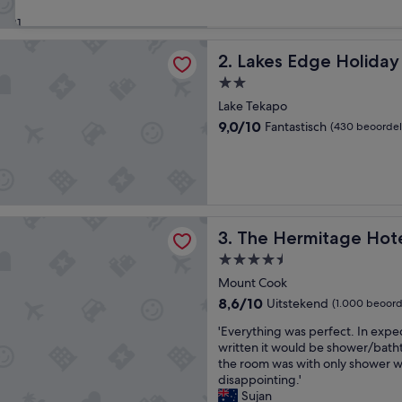
(23
31
beoordelingen)
ge Holiday Park
Lakes Edge Holiday Park
2. Lakes Edge Holiday
2.0-
sterrenaccommodatie
Lake Tekapo
9.0
9,0/10
Fantastisch
(430 beoordel
van
10,
Fantastisch,
(430
beoordelingen)
mitage Hotel Mount Cook
The Hermitage Hotel Moun
3. The Hermitage Hot
4.5-
sterrenaccommodatie
Mount Cook
8.6
8,6/10
Uitstekend
(1.000 beoord
van
'
'Everything was perfect. In expe
10,
E
written it would be shower/bath
Uitstekend,
v
the room was with only shower w
(1.000
e
disappointing.'
beoordelingen)
r
Sujan