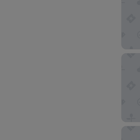
Haka Ho
Mountai