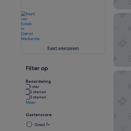
Lakes Ed
Kaart weergeven
Filter op
The Her
Beoordeling
1 ster
2 sterren
3 sterren
Meer
Gastenscore
Door
Goed 7+
een