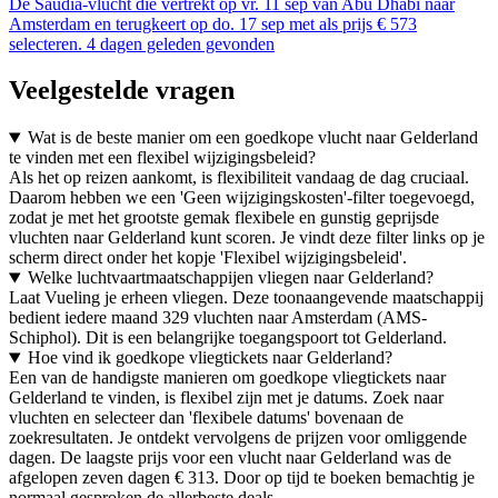
De Saudia-vlucht die vertrekt op vr. 11 sep van Abu Dhabi naar
Amsterdam en terugkeert op do. 17 sep met als prijs € 573
selecteren. 4 dagen geleden gevonden
Veelgestelde vragen
Wat is de beste manier om een goedkope vlucht naar Gelderland
te vinden met een flexibel wijzigingsbeleid?
Als het op reizen aankomt, is flexibiliteit vandaag de dag cruciaal.
Daarom hebben we een 'Geen wijzigingskosten'-filter toegevoegd,
zodat je met het grootste gemak flexibele en gunstig geprijsde
vluchten naar Gelderland kunt scoren. Je vindt deze filter links op je
scherm direct onder het kopje 'Flexibel wijzigingsbeleid'.
Welke luchtvaartmaatschappijen vliegen naar Gelderland?
Laat Vueling je erheen vliegen. Deze toonaangevende maatschappij
bedient iedere maand 329 vluchten naar Amsterdam (AMS-
Schiphol). Dit is een belangrijke toegangspoort tot Gelderland.
Hoe vind ik goedkope vliegtickets naar Gelderland?
Een van de handigste manieren om goedkope vliegtickets naar
Gelderland te vinden, is flexibel zijn met je datums. Zoek naar
vluchten en selecteer dan 'flexibele datums' bovenaan de
zoekresultaten. Je ontdekt vervolgens de prijzen voor omliggende
dagen. De laagste prijs voor een vlucht naar Gelderland was de
afgelopen zeven dagen € 313. Door op tijd te boeken bemachtig je
normaal gesproken de allerbeste deals.