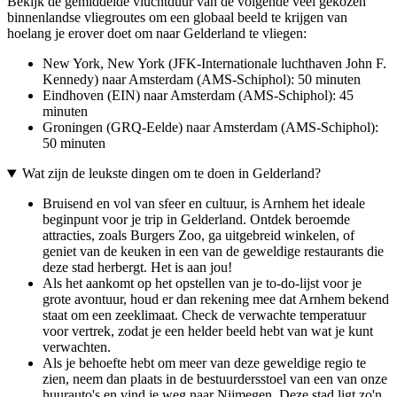
Bekijk de gemiddelde vluchtduur van de volgende veel gekozen
binnenlandse vliegroutes om een globaal beeld te krijgen van
hoelang je erover doet om naar Gelderland te vliegen:
New York, New York (JFK-Internationale luchthaven John F.
Kennedy) naar Amsterdam (AMS-Schiphol): 50 minuten
Eindhoven (EIN) naar Amsterdam (AMS-Schiphol): 45
minuten
Groningen (GRQ-Eelde) naar Amsterdam (AMS-Schiphol):
50 minuten
Wat zijn de leukste dingen om te doen in Gelderland?
Bruisend en vol van sfeer en cultuur, is Arnhem het ideale
beginpunt voor je trip in Gelderland. Ontdek beroemde
attracties, zoals Burgers Zoo, ga uitgebreid winkelen, of
geniet van de keuken in een van de geweldige restaurants die
deze stad herbergt. Het is aan jou!
Als het aankomt op het opstellen van je to-do-lijst voor je
grote avontuur, houd er dan rekening mee dat Arnhem bekend
staat om een zeeklimaat. Check de verwachte temperatuur
voor vertrek, zodat je een helder beeld hebt van wat je kunt
verwachten.
Als je behoefte hebt om meer van deze geweldige regio te
zien, neem dan plaats in de bestuurdersstoel van een van onze
huurauto's en vind je weg naar Nijmegen. Deze stad ligt zo'n