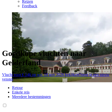
Reizen
Feedback
Goedkope vluchten naar
Gelderland
Vlucht voor € 146 op wo. 18 nov 2026 bekijken
Opent in een nieuw
venster
Retour
Enkele reis
Meerdere bestemmingen