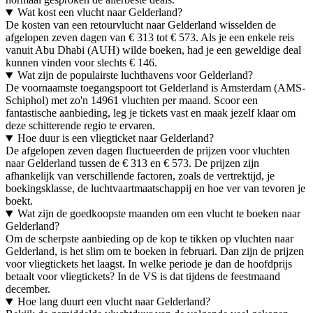
Wat kost een vlucht naar Gelderland?
De kosten van een retourvlucht naar Gelderland wisselden de
afgelopen zeven dagen van € 313 tot € 573. Als je een enkele reis
vanuit Abu Dhabi (AUH) wilde boeken, had je een geweldige deal
kunnen vinden voor slechts € 146.
Wat zijn de populairste luchthavens voor Gelderland?
De voornaamste toegangspoort tot Gelderland is Amsterdam (AMS-
Schiphol) met zo'n 14961 vluchten per maand. Scoor een
fantastische aanbieding, leg je tickets vast en maak jezelf klaar om
deze schitterende regio te ervaren.
Hoe duur is een vliegticket naar Gelderland?
De afgelopen zeven dagen fluctueerden de prijzen voor vluchten
naar Gelderland tussen de € 313 en € 573. De prijzen zijn
afhankelijk van verschillende factoren, zoals de vertrektijd, je
boekingsklasse, de luchtvaartmaatschappij en hoe ver van tevoren je
boekt.
Wat zijn de goedkoopste maanden om een vlucht te boeken naar
Gelderland?
Om de scherpste aanbieding op de kop te tikken op vluchten naar
Gelderland, is het slim om te boeken in februari. Dan zijn de prijzen
voor vliegtickets het laagst. In welke periode je dan de hoofdprijs
betaalt voor vliegtickets? In de VS is dat tijdens de feestmaand
december.
Hoe lang duurt een vlucht naar Gelderland?