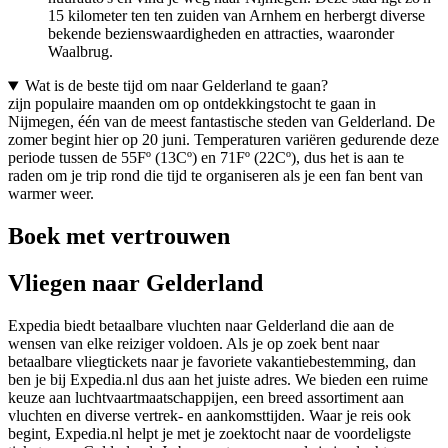
15 kilometer ten ten zuiden van Arnhem en herbergt diverse
bekende bezienswaardigheden en attracties, waaronder
Waalbrug.
Wat is de beste tijd om naar Gelderland te gaan?
zijn populaire maanden om op ontdekkingstocht te gaan in
Nijmegen, één van de meest fantastische steden van Gelderland. De
zomer begint hier op 20 juni. Temperaturen variëren gedurende deze
periode tussen de 55Fº (13Cº) en 71Fº (22Cº), dus het is aan te
raden om je trip rond die tijd te organiseren als je een fan bent van
warmer weer.
Boek met vertrouwen
Vliegen naar Gelderland
Expedia biedt betaalbare vluchten naar Gelderland die aan de
wensen van elke reiziger voldoen. Als je op zoek bent naar
betaalbare vliegtickets naar je favoriete vakantiebestemming, dan
ben je bij Expedia.nl dus aan het juiste adres. We bieden een ruime
keuze aan luchtvaartmaatschappijen, een breed assortiment aan
vluchten en diverse vertrek- en aankomsttijden. Waar je reis ook
begint, Expedia.nl helpt je met je zoektocht naar de voordeligste