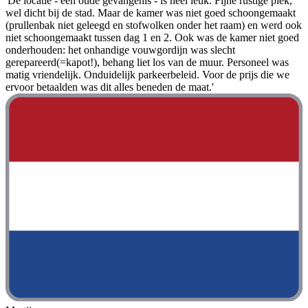
'De locatie - een oude gevangenis - is heel leuk. Fijne rustige plek,
wel dicht bij de stad. Maar de kamer was niet goed schoongemaakt
(prullenbak niet geleegd en stofwolken onder het raam) en werd ook
niet schoongemaakt tussen dag 1 en 2. Ook was de kamer niet goed
onderhouden: het onhandige vouwgordijn was slecht
gerepareerd(=kapot!), behang liet los van de muur. Personeel was
matig vriendelijk. Onduidelijk parkeerbeleid. Voor de prijs die we
ervoor betaalden was dit alles beneden de maat.'