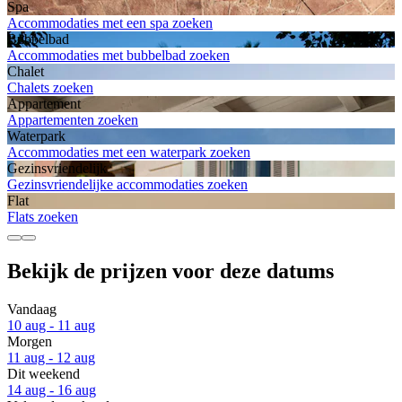
Spa
Accommodaties met een spa zoeken
Bubbelbad
Accommodaties met bubbelbad zoeken
Chalet
Chalets zoeken
Appartement
Appartementen zoeken
Waterpark
Accommodaties met een waterpark zoeken
Gezinsvriendelijk
Gezinsvriendelijke accommodaties zoeken
Flat
Flats zoeken
Bekijk de prijzen voor deze datums
Vandaag
10 aug - 11 aug
Morgen
11 aug - 12 aug
Dit weekend
14 aug - 16 aug