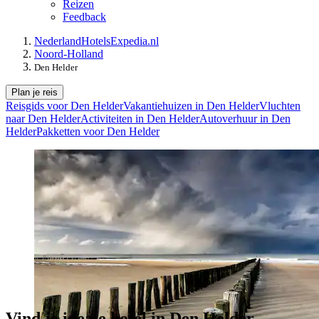
Reizen
Feedback
Nederland
Hotels
Expedia.nl
Noord-Holland
Den Helder
Plan je reis
Reisgids voor Den Helder
Vakantiehuizen in Den Helder
Vluchten
naar Den Helder
Activiteiten in Den Helder
Autoverhuur in Den
Helder
Pakketten voor Den Helder
Vind je ideale hotel in Den Helder