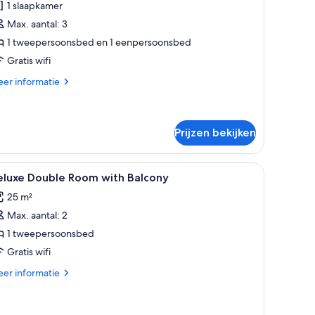
1 slaapkamer
alkon
Max. aantal: 3
aden
1 tweepersoonsbed en 1 eenpersoonsbed
Gratis wifi
er
er informatie
tails
er
andaard
iepersoonskamer,
Prijzen bekijken
lkon
le
Een moderne hotelkamer met een groot bed, e
4
eluxe Double Room with Balcony
oto's
25 m²
oor
Max. aantal: 2
eluxe
ouble
1 tweepersoonsbed
oom
Gratis wifi
ith
er
er informatie
alcony
tails
aden
er
luxe