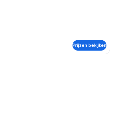
uble
oom
th
lcony
Prijzen bekijken