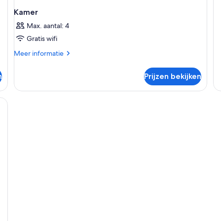
Do
Kamer
R
wi
Max. aantal: 4
Ba
Gratis wifi
Meer
Meer informatie
details
over
n
Prijzen bekijken
Kamer