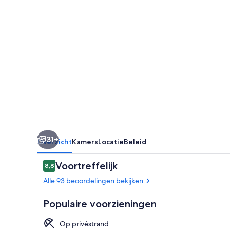
31+
Overzicht
Kamers
Locatie
Beleid
Beoordelingen
Voortreffelijk
8,8
8,8 op 10 –
Alle 93 beoordelingen bekijken
Populaire voorzieningen
Op privéstrand