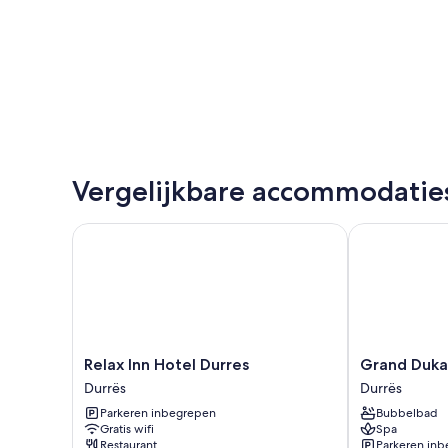
Vergelijkbare accommodatie
Relax Inn Hotel Durres
Grand Duka H
Relax
Grand
Relax Inn Hotel Durres
Grand Duka
Inn
Duka
Durrës
Durrës
Hotel
Hotel
Parkeren inbegrepen
Bubbelbad
Durres
&
Gratis wifi
Spa
Durrës
Spa
Restaurant
Parkeren in