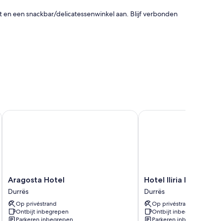
fet en een snackbar/delicatessenwinkel aan. Blijf verbonden
 zoals airconditioning en beschikken over faciliteiten zoals
Aragosta Hotel
Hotel Iliria Internaciona
Aragosta
Hotel
Aragosta Hotel
Hotel Iliria Internaci
Hotel
Iliria
Durrës
Durrës
Durrës
Internacional
Op privéstrand
Op privéstrand
Durrës
Ontbijt inbegrepen
Ontbijt inbegrepen
Parkeren inbegrepen
Parkeren inbegrepen