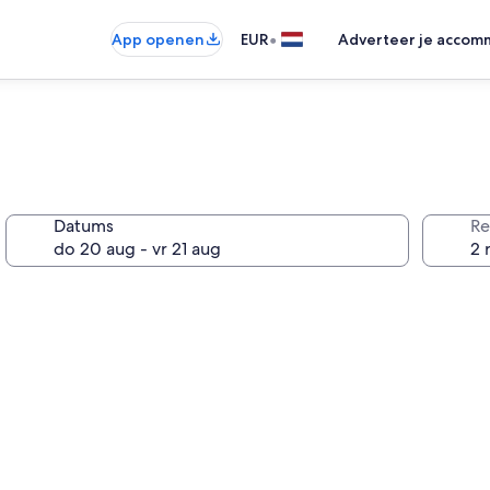
•
App openen
EUR
Adverteer je accom
Datums
Re