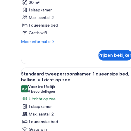
30 m²
balkon
1 slaapkamer
laden
Max. aantal: 2
1 queensize bed
Gratis wifi
Meer
Meer informatie
details
over
Prijzen bekijke
Deluxe
tweepersoonskamer,
balkon
Alle
Een netjes opgemaakt bed met
12
Standaard tweepersoonskamer, 1 queensize bed,
foto's
balkon, uitzicht op zee
voor
Voortreffelijk
8,6
Standaard
8,6 van 10
(9
9 beoordelingen
tweepersoonskamer,
beoordelingen)
Uitzicht op zee
1
1 slaapkamer
queensize
Max. aantal: 2
bed,
1 queensize bed
balkon,
Gratis wifi