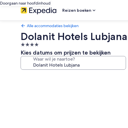
Doorgaan naar hoofdinhoud
Reizen boeken
Alle accommodaties bekijken
Dolanit Hotels Lubjana
4.0-
sterrenaccommodatie
Kies datums om prijzen te bekijken
Waar wil je naartoe?
Fotogalerie
voor
Dolanit
Hotels
Lubjana