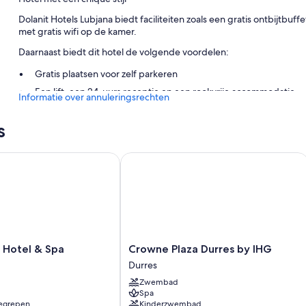
Dolanit Hotels Lubjana biedt faciliteiten zoals een gratis ontbijtbuf
met gratis wifi op de kamer.
Daarnaast biedt dit hotel de volgende voordelen:
Gratis plaatsen voor zelf parkeren
Een lift, een 24-uurs receptie en een rookvrije accommodatie
Informatie over annuleringsrechten
Kamervoorzieningen
s
Alle gastenkamers van Dolanit Hotels Lubjana bieden leuke extraatjes
gratis wifi en kluisjes.
otel & Spa
Crowne Plaza Durres by IHG
Andere voorzieningen zijn onder andere:
Gratis theezakjes/oploskoffie en waterkokers
Douches, gratis toiletartikelen en haardrogers
Flatscreentelevisies met satellietzenders
Verwarming en dagelijkse schoonmaakservice
Crowne
 Hotel & Spa
Crowne Plaza Durres by IHG
Plaza
Durres
Durres
Zwembad
by
Spa
IHG
begrepen
Kinderzwembad