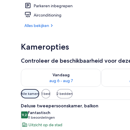
Parkeren inbegrepen
Een privéstr
Airconditioning
Alles bekijken
Kameropties
Controleer de beschikbaarheid voor de
De beschikbaarheid controleren voor vanavond aug 
De beschikbaa
Vandaag
aug 6 - aug 7
Beschikbare
Alle kamers
1 bed
2 bedden
filters
Alle
Een netjes opgemaakt bed met
voor
10
Deluxe tweepersoonskamer, balkon
foto's
kamers
Fantastisch
voor
9,2
9,2 van 10
(11
11 beoordelingen
Deluxe
beoordelingen)
Uitzicht op de stad
tweepersoonskamer,