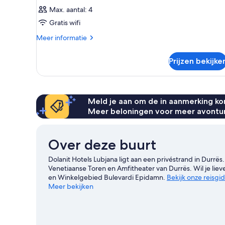
Max. aantal: 4
Gratis wifi
Meer
Meer informatie
details
over
Prijzen bekijke
Kamer
Meld je aan om de in aanmerking kom
Meer beloningen voor meer avontu
Over deze buurt
Dolanit Hotels Lubjana ligt aan een privéstrand in Durrë
Venetiaanse Toren en Amfitheater van Durrës. Wil je lie
en Winkelgebied Bulevardi Epidamn.
Bekijk onze reisgi
Meer bekijken