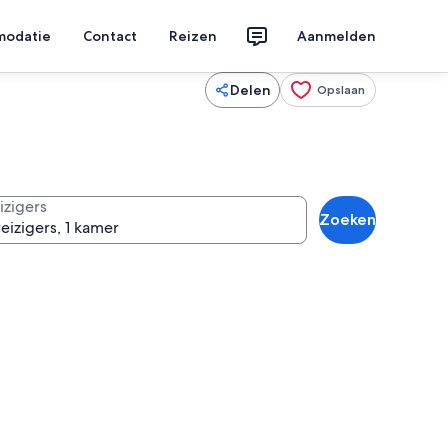
modatie
Contact
Reizen
Aanmelden
Delen
Opslaan
izigers
Zoeken