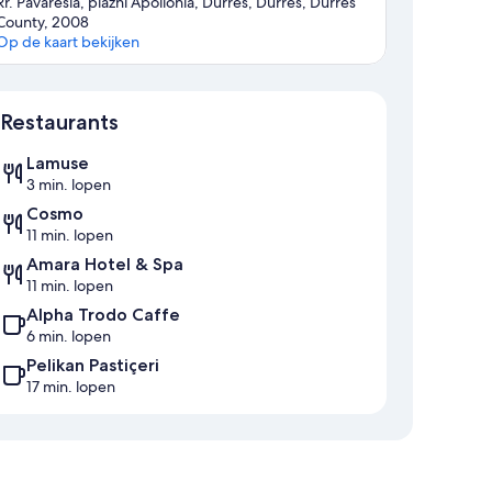
Rr. Pavaresia, plazhi Apollonia, Durres, Durrës, Durrës
County, 2008
Op de kaart bekijken
Kaart
Restaurants
Lamuse
3 min. lopen
Cosmo
11 min. lopen
Amara Hotel & Spa
11 min. lopen
Alpha Trodo Caffe
6 min. lopen
Pelikan Pastiçeri
17 min. lopen