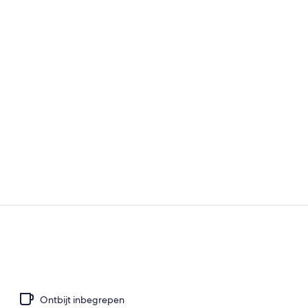
Uitzicht van
Standaard dr
Ontbijt inbegrepen