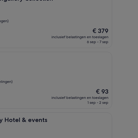
ngen)
De
€ 379
prijs
inclusief belastingen en toeslagen
is
6 sep - 7 sep
€ 379
lingen)
De
€ 93
prijs
inclusief belastingen en toeslagen
is
1 sep - 2 sep
€ 93
& events
ry Hotel & events