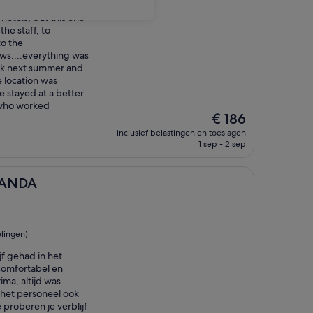
hotels, but this one
he staff, to
o the
ws....everything was
back next summer and
e location was
e stayed at a better
 who worked
De
€ 186
prijs
inclusief belastingen en toeslagen
is
1 sep - 2 sep
€ 186
RANDA
lingen)
f gehad in het
comfortabel en
ima, altijd was
 het personeel ook
 proberen je verblijf