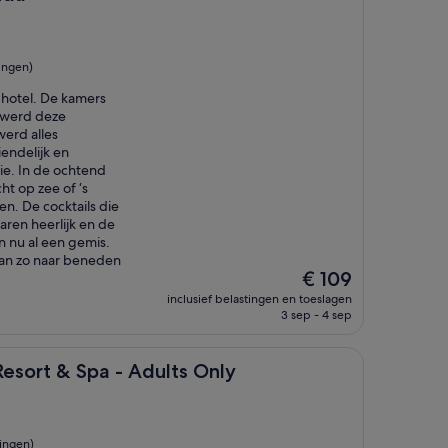
ingen)
it hotel. De kamers
 werd deze
erd alles
iendelijk en
ie. In de ochtend
cht op zee of ‘s
en. De cocktails die
ren heerlijk en de
jn nu al een gemis.
kan zo naar beneden
De
€ 109
prijs
inclusief belastingen en toeslagen
is
3 sep - 4 sep
€ 109
Spa - Adults Only
Resort & Spa - Adults Only
ingen)