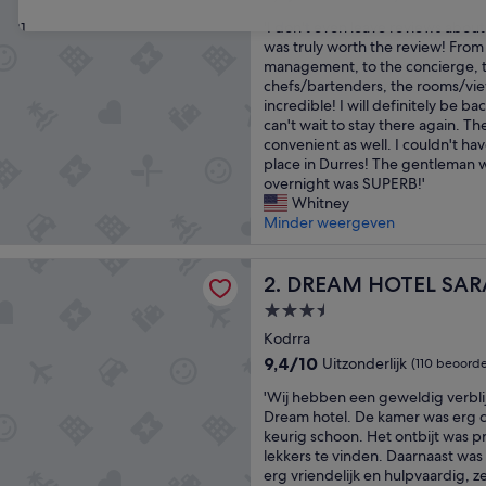
van
'
'I don't even leave reviews about 
31
10,
I
was truly worth the review! From t
Uitzonderlijk,
d
management, to the concierge, t
(81
o
chefs/bartenders, the rooms/vie
beoordelingen)
n
incredible! I will definitely be 
'
can't wait to stay there again. Th
t
convenient as well. I couldn't hav
e
place in Durres! The gentleman
v
overnight was SUPERB!'
e
Whitney
n
Minder weergeven
l
e
HOTEL SARANDA
a
DREAM HOTEL SARANDA
2. DREAM HOTEL SA
v
3.5-
e
sterrenaccommodatie
r
Kodrra
e
9.4
9,4/10
Uitzonderlijk
(110 beoorde
v
van
'
i
'Wij hebben een geweldig verblij
10,
W
e
Dream hotel. De kamer was erg 
Uitzonderlijk,
i
w
keurig schoon. Het ontbijt was pr
(110
j
s
lekkers te vinden. Daarnaast was
beoordelingen)
h
a
erg vriendelijk en hulpvaardig, ze