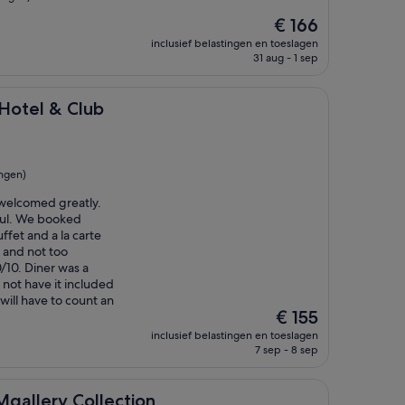
De
€ 166
prijs
inclusief belastingen en toeslagen
is
31 aug - 1 sep
€ 166
Club
 Hotel & Club
ngen)
 welcomed greatly.
ful. We booked
fet and a la carte
l and not too
10. Diner was a
d not have it included
 will have to count an
De
€ 155
prijs
inclusief belastingen en toeslagen
is
7 sep - 8 sep
€ 155
 Collection
Mgallery Collection