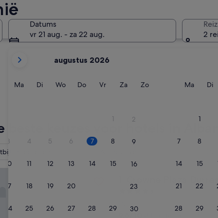
nië
Tirana
Durrës
Datums
Reiz
vr 21 aug. - za 22 aug.
2 re
De
augustus 2026
weergegeven
maanden
zijn
Maandag
Dinsdag
Woensdag
Donderdag
Vrijdag
Zaterdag
Zondag
Maand
D
Ma
Di
Wo
Do
Vr
Za
Zo
Ma
Di
August
2026
Tirana
Durrës
en
1
1
2
September
 beste keuzes voor hotels in Alba
2026.
3
4
5
6
7
8
7
8
9
bijt inbegrepen
All-inclusive
Dur
10
11
12
13
14
15
14
15
16
Plaza Durres by IHG
Crowne Plaza Durres by IHG
1. Crowne Plaza Durre
17
18
19
20
21
22
21
22
23
4.5-
sterrenaccommodatie
Durres
24
25
26
27
28
29
28
29
30
9.6
9,6/10
Uitzonderlijk
(81 beoordel