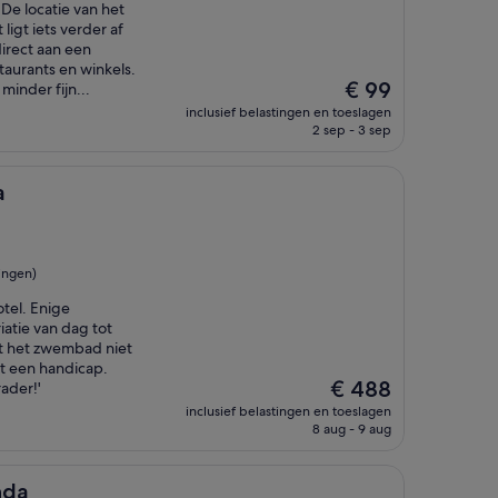
De locatie van het
ligt iets verder af
direct aan een
taurants en winkels.
De
€ 99
minder fijn...
prijs
inclusief belastingen en toeslagen
is
2 sep - 3 sep
€ 99
a
ingen)
tel. Enige
iatie van dag tot
dat het zwembad niet
et een handicap.
De
€ 488
rader!'
prijs
inclusief belastingen en toeslagen
is
8 aug - 9 aug
€ 488
nda