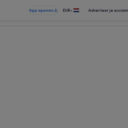
•
App openen
EUR
Adverteer je accom