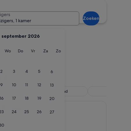
Sarandë
igers
Zoeken
izigers, 1 kamer
september 2026
ag
insdag
Woensdag
Donderdag
Vrijdag
Zaterdag
Zondag
Wo
Do
Vr
Za
Zo
Sarandë
2
3
4
5
6
nië
9
10
11
12
13
rës
Zwembad
Hotel
16
17
18
19
20
s by IHG
23
24
25
26
27
30
ingen)