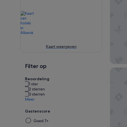
Kaart weergeven
Filter op
DREAM 
Beoordeling
1 ster
2 sterren
3 sterren
Meer
Gastenscore
Door
Goed 7+
een