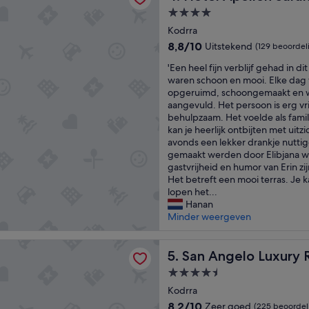
t
e
r
4.0-
t
h
u
sterrenaccommodatie
e
Kodrra
a
l
e
d
y
8.8
8,8/10
Uitstekend
(129 beoordel
n
i
w
van
'
a
'Een heel fijn verblijf gehad in d
n
o
10,
E
a
waren schoon en mooi. Elke dag
h
r
Uitstekend,
e
n
opgeruimd, schoongemaakt en w
e
t
(129
n
g
aangevuld. Het persoon is erg vr
t
h
beoordelingen)
h
e
behulpzaam. Het voelde als famil
D
t
e
n
kan je heerlijk ontbijten met uitzi
r
h
e
a
avonds een lekker drankje nuttig
e
e
l
m
gemaakt werden door Elibjana wa
a
r
f
e
gastvrijheid en humor van Erin zi
m
e
i
h
Het betreft een mooi terras. Je 
h
v
j
o
lopen het...
o
i
n
t
Hanan
t
e
v
e
Minder weergeven
e
w
e
l
l
!
r
.
.
F
lo Luxury Resort & Spa - Adults Only
b
San Angelo Luxury Resort & 
E
5. San Angelo Luxury 
D
r
l
n
e
o
4.5-
i
i
k
m
sterrenaccommodatie
j
Kodrra
g
a
t
f
e
m
h
8.2
8,2/10
Zeer goed
(225 beoordel