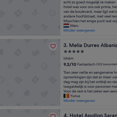
e
b
echt zo goed mogelijk te maken. 
b
o
hotel was voor ons ook prima, het 
b
u
van de boulevard, maar ligt wel 
e
t
andere hoofdstraat, met veel res
n
h
Misschien het enige punt wat wij 
e
o
Marc
e
t
Minder weergeven
n
e
g
l
rres Albania
e
Melia Durres Albania
s
3. Melia Durres Albani
w
,
5.0-
e
b
sterrenaccommodatie
l
Ishëm
u
d
t
9.2
9,2/10
Fantastisch
(102 beoordel
i
t
van
'
g
'Een zeer nette en aangename ho
h
10,
E
v
opmerkingen zijn dat er meer var
i
Fantastisch,
e
e
dag mag zijn bij het ontbijt en 
s
(102
n
r
toegankelijk is voor personen m
o
beoordelingen)
z
b
Voor de rest is het zeker een aan
n
e
l
Yunus
e
e
i
Minder weergeven
w
r
j
a
n
f
s
pollon Saranda
e
Hotel Apollon Saranda
g
4. Hotel Apollon Sara
t