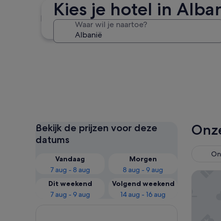
Kies je hotel in Alba
Ksamil
Waar wil je naartoe?
Ksamil
Onze
Bekijk de prijzen voor deze
datums
Ont
Vandaag
Morgen
7 aug - 8 aug
8 aug - 9 aug
Crowne 
Dit weekend
Volgend weekend
7 aug - 9 aug
14 aug - 16 aug