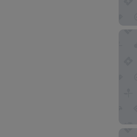
Folie Ma
Green C