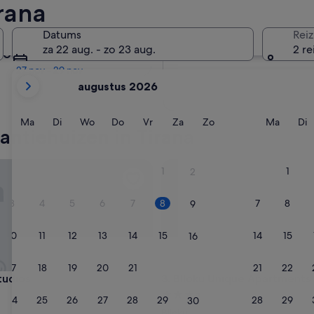
rana
Over twee maanden
Datums
Reiz
2 okt - 4 okt
za 22 aug. - zo 23 aug.
2 re
Over vier maanden
27 nov - 29 nov
De
augustus 2026
weergegeven
maanden
zijn
Maandag
Dinsdag
Woensdag
Donderdag
Vrijdag
Zaterdag
Zondag
Maand
D
Ma
Di
Wo
Do
Vr
Za
Zo
Ma
Di
antiehuizen in Tirana
August
2026
en
ios
Blloku Unique Apartments
1
1
2
September
2026.
3
4
5
6
7
8
7
8
9
10
11
12
13
14
15
14
15
16
17
18
19
20
21
22
21
22
23
ios
Blloku Unique Apartments
tudios
3. Blloku Unique Apartments
3.5-
24
25
26
27
28
29
28
29
30
ccommodatie
sterrenaccommodatie
Blloku