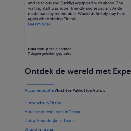
a
o
and spacious and (luckily) equipped with aircon. The
t
n
waiting staff was super friendly and especially Ande
m
t
made our stay memorable. Would definitely stay here
o
h
again when visiting Tirana"
s
e
Lees minder
p
b
h
a
e
l
r
c
e
o
Hiba
Verblijf van 6 nachten
.
7 dagen geleden geplaatst
n
G
y
r
w
Ontdek de wereld met Expe
e
a
a
s
t
a
l
w
o
Accommodatie
Vluchten
Pakketten
Auto's
e
c
s
a
o
Historische in Tirana
t
m
i
Hotels met restaurant in Tirana
e
o
.
Lhbtq-Vriendelijke in Tirana
n
M
.
y
Strand in Tirana