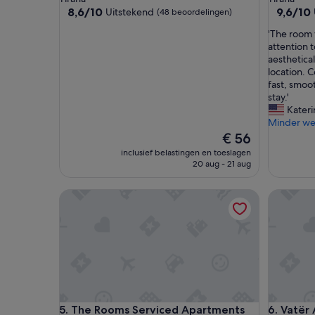
8.6
9.6
8,6/10
9,6/10
Uitstekend
(48 beoordelingen)
van
van
'
'The room 
10,
10,
T
attention t
Uitstekend,
Uitzonder
h
aesthetica
(48
(60
e
location. 
beoordelingen)
beoordel
r
fast, smoo
o
stay.'
o
Kateri
m
Minder w
w
De
€ 56
a
prijs
inclusief belastingen en toeslagen
s
is
20 aug - 21 aug
b
€ 56
e
The Rooms Serviced Apartments Tirana
Vatër Ap
a
u
t
i
f
u
l
l
y
The Rooms Serviced Apartments Tirana
Vatër Ap
5. The Rooms Serviced Apartments
6. Vatër
d