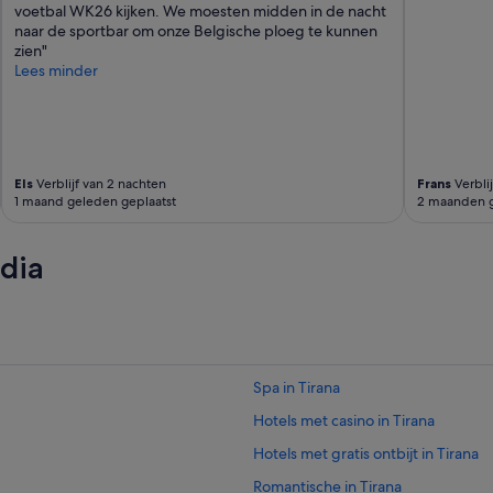
r
voetbal WK26 kijken. We moesten midden in de nacht
t
naar de sportbar om onze Belgische ploeg te kunnen
m
zien"
e
Lees minder
n
t
i
s
a
b
Els
Verblijf van 2 nachten
Frans
Verbli
1 maand geleden geplaatst
2 maanden g
a
r
o
dia
w
n
e
d
b
y
t
Spa in Tirana
h
Hotels met casino in Tirana
e
s
Hotels met gratis ontbijt in Tirana
a
m
Romantische in Tirana