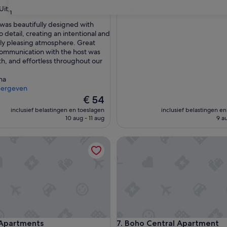
9.8
9,8/10
Uitzonderlijk
Uitzonderlijk
(60 beoordelingen)
(37 beoordel
31
van
was beautifully designed with
10,
o detail, creating an intentional and
lijk,
Uitzonderlijk,
lly pleasing atmosphere. Great
(37
Communication with the host was
ingen)
beoordelingen)
th, and effortless throughout our
na
eergeven
De
€ 54
prijs
inclusief belastingen en toeslagen
inclusief belastingen e
is
10 aug - 11 aug
9 a
€ 54
artments
Boho Central Apartment
artments
Boho Central Apartment
 Apartments
7. Boho Central Apartment