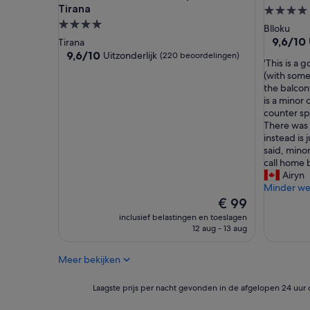
Tirana
e
4.0-
s
4.0-
sterrena
Blloku
i
sterrenaccommodatie
9.6
9,6/10
Tirana
g
van
9.6
9,6/10
Uitzonderlijk
(220 beoordelingen)
n
'
'This is a
10,
van
e
T
(with some
Uitzonder
10,
d
h
the balco
(68
Uitzonderlijk,
w
i
is a minor
beoordel
(220
i
s
counter sp
beoordelingen)
t
i
There was 
h
s
instead is 
a
a
said, minor
t
g
call home 
t
o
Airyn
e
r
Minder w
n
g
De
€ 99
t
e
prijs
inclusief belastingen en toeslagen
i
o
is
12 aug - 13 aug
o
u
€ 99
n
s
t
Meer bekijken
s
o
p
d
o
Laagste
Laagste prijs per nacht gevonden in de afgelopen 24 uur 
e
t
prijs
t