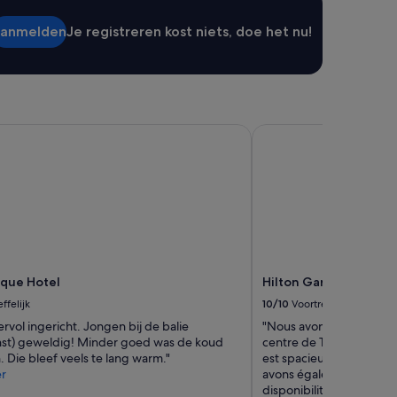
l
anmelden
Je registreren kost niets, doe het nu!
l
k
i
t
c
h
e
que Hotel
Hilton Garden Inn Tira
n
.
'
ique Hotel
Hilton Garden Inn Tir
ffelijk
10/10
Voortreffelijk
rvol ingericht. Jongen bij de balie
"Nous avons apprécié la 
st) geweldig! Minder goed was de koud
centre de Tirana, ce qui 
 Die bleef veels te lang warm."
est spacieux et offre s
r
avons également beaucou
disponibilité du personn