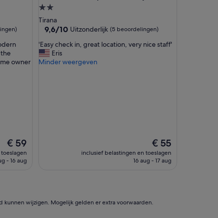
a
2.0-
n
sterrenaccommodatie
Tirana
d
9.6
9,6/10
Uitzonderlijk
ingen)
(5 beoordelingen)
c
van
o
'
modern
'Easy check in, great location, very nice staff'
10,
m
E
 the
Eris
Uitzonderlijk,
f
a
same owner
Minder weergeven
(5
y
s
beoordelingen)
b
y
e
c
d
h
.
e
W
c
e
k
g
i
o
n
De
De
€ 59
€ 55
t
,
prijs
prijs
n toeslagen
inclusief belastingen en toeslagen
u
g
is
is
ug - 16 aug
16 aug - 17 aug
p
r
€ 59
€ 55
g
e
r
a
a
t
d
l
id kunnen wijzigen. Mogelijk gelden er extra voorwaarden.
e
o
d