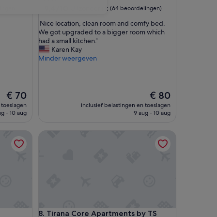
9.4
9,4/10
Uitzonderlijk
ingen)
(64 beoordelingen)
van
'
'Nice location, clean room and comfy bed.
10,
N
We got upgraded to a bigger room which
Uitzonderlijk,
i
had a small kitchen.'
(64
c
Karen Kay
beoordelingen)
e
Minder weergeven
l
o
c
a
De
De
€ 70
€ 80
t
prijs
prijs
n toeslagen
inclusief belastingen en toeslagen
i
is
is
ug - 10 aug
9 aug - 10 aug
o
€ 70
€ 80
n
Tirana Core Apartments by TS
,
c
l
e
a
n
r
o
o
Tirana Core Apartments by TS
8. Tirana Core Apartments by TS
m