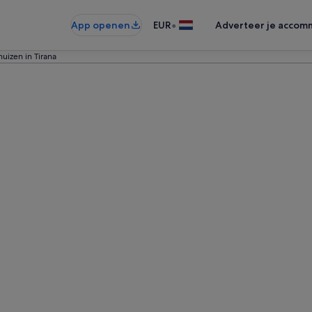
•
App openen
EUR
Adverteer je accom
uizen in Tirana