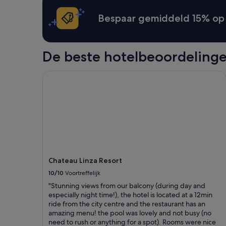
e
gelden
a
d
er
Bespaar gemiddeld 15% op 
n
e
extra
d
t
voorwaarden.
a
e
e
r
De beste hotelbeoordelinge
s
g
t
e
h
n
Chateau Linza Resort
e
t
t
)
i
a
c
n
a
d
l
a
l
d
y
r
p
y
Chateau Linza Resort
l
i
e
10/10
Voortreffelijk
n
a
g
"Stunning views from our balcony (during day and
s
r
especially night time!), the hotel is located at a 12min
i
a
ride from the city centre and the restaurant has an
n
c
amazing menu! the pool was lovely and not busy (no
g
k
need to rush or anything for a spot). Rooms were nice