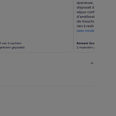
spacieuse, même pour u
disposait de tous les é
séjour confortable. Com
d’amélioration, il pourrai
de mouchoirs dans la cha
rien à redire : nous avon
Lees minder
jf van 3 nachten
Romeni Scott
Verblijf van 
eleden geplaatst
2 maanden geleden geplaat