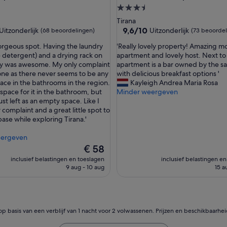
3.5-
ccommodatie
sterrenaccommodatie
Tirana
9.6
9,6/10
Uitzonderlijk
Uitzonderlijk
(68 beoordelingen)
(73 beoordel
van
'
 gorgeous spot. Having the laundry
'Really lovely property! Amazing 
10,
R
 detergent) and a drying rack on
apartment and lovely host. Next to
lijk,
Uitzonderlijk,
e
ny was awesome. My only complaint
apartment is a bar owned by the 
(73
a
 one as there never seems to be any
with delicious breakfast options '
ingen)
beoordelingen)
l
ace in the bathrooms in the region.
Kayleigh Andrea Maria Rosa
l
space for it in the bathroom, but
Minder weergeven
y
just left as an empty space. Like I
l
 complaint and a great little spot to
o
base while exploring Tirana.'
v
e
eergeven
l
De
€ 58
y
prijs
inclusief belastingen en toeslagen
inclusief belastingen e
p
is
9 aug - 10 aug
15 a
r
€ 58
o
p
e
r
op basis van een verblijf van 1 nacht voor 2 volwassenen. Prijzen en beschikbaarhe
t