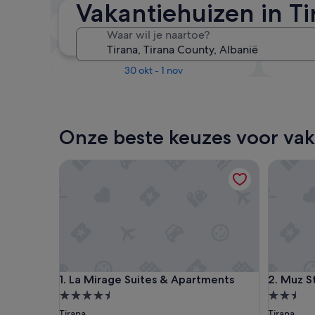
Vakantiehuizen in Ti
Over twee weken
Waar wil je naartoe?
21 aug - 23 aug
Over drie maanden
30 okt - 1 nov
Onze beste keuzes voor vak
La Mirage Suites & Apartments
Muz Stud
La Mirage Suites & Apartments
Muz Stud
1. La Mirage Suites & Apartments
2. Muz S
4.5-
2.5-
sterrenaccommodatie
sterrena
Tirana
Tirana