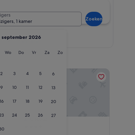
igers
Zoeken
izigers, 1 kamer
september 2026
Kaart weergeven
ag
insdag
Woensdag
Donderdag
Vrijdag
Zaterdag
Zondag
Wo
Do
Vr
Za
Zo
Si Hotel
2
3
4
5
6
9
10
11
12
13
16
17
18
19
20
23
24
25
26
27
Si Hotel
4. Si Hotel
4.0-
30
sterrenaccommodatie
Tirana