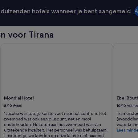
n
d
duizenden hotels wanneer je bent aangemeld
A
l
o
v
e
n voor Tirana
l
y
h
Mondial Hotel
Ebel Bouti
o
s
t
.
N
e
x
t
t
Mondial Hotel
Ebel Bout
o
8/10
Goed
10/10
Voortre
t
h
"Locatie was top, je kon te voet naar het centrum. Het
"kamer sfee
e
zwembad was ook een pluspunt, net en mooi
(avonddien
a
onderhouden. Het eten aan het zwembad was van
waterkraan.
p
uitstekende kwaliteit. Het personeel was behulpzaam.
Lees minde
a
1 minpuntje, we konden op onze kamer niet naar het